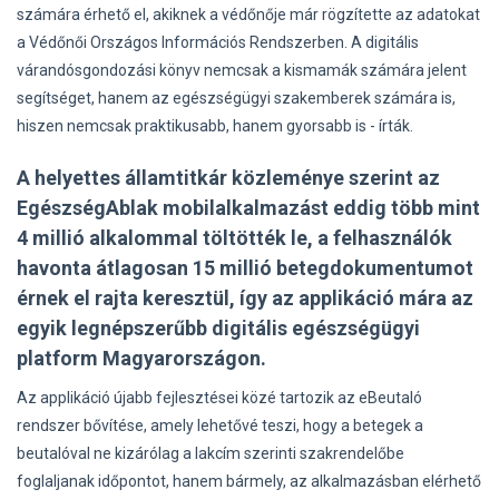
számára érhető el, akiknek a védőnője már rögzítette az adatokat
a Védőnői Országos Információs Rendszerben. A digitális
várandósgondozási könyv nemcsak a kismamák számára jelent
segítséget, hanem az egészségügyi szakemberek számára is,
hiszen nemcsak praktikusabb, hanem gyorsabb is - írták.
A helyettes államtitkár közleménye szerint az
EgészségAblak mobilalkalmazást eddig több mint
4 millió alkalommal töltötték le, a felhasználók
havonta átlagosan 15 millió betegdokumentumot
érnek el rajta keresztül, így az applikáció mára az
egyik legnépszerűbb digitális egészségügyi
platform Magyarországon.
Az applikáció újabb fejlesztései közé tartozik az eBeutaló
rendszer bővítése, amely lehetővé teszi, hogy a betegek a
beutalóval ne kizárólag a lakcím szerinti szakrendelőbe
foglaljanak időpontot, hanem bármely, az alkalmazásban elérhető