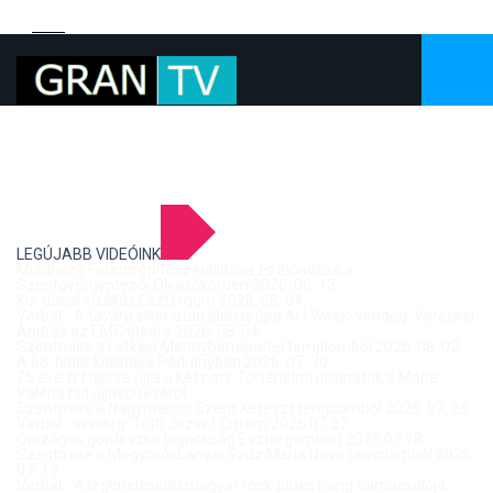
LEGÚJABB VIDEÓINK
Mujdricza Ferenc építész kiállítása és előadása a
Szentgyörgymezői Olvasókörben 2026. 06. 13.
Kis-dunai vízállás Esztergom 2026. 08. 04.
Verbal - A tavalyi siker után idén is újra Art Week! vendég: Vereckei
András az EMC titkára 2026. 08. 04.
Szentmise a Letkési Mennybemenetel templomból 2026. 08. 02.
A 68. hídőr kiállítása Párkányban 2026. 07. 30.
25 éve ért össze újra a két part: Történelmi pillanatok a Mária
Valéria híd újjáépítéséről
Szentmise a Nagymarosi Szent Kereszt templomból 2026. 07. 26.
Verbal - vendég: Tóth József Citrom 2026.07.27.
Országos gördeszka bajnokság Esztergomban 2026.07.18.
Szentmise a Mogyorósbányai Szűz Mária Neve templomból 2026.
07. 19.
Verbal - A leghitelesebb magyar rock-blues hang tolmácsolója,