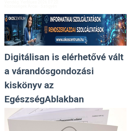
Vendég: Yerblues 2026.07.20.
Közösségek Arcai - Szőgyén
Digitálisan is elérhetővé vált
a várandósgondozási
kiskönyv az
EgészségAblakban