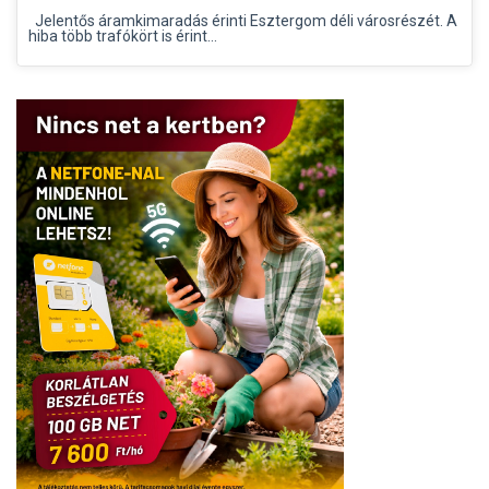
Jelentős áramkimaradás érinti Esztergom déli városrészét. A
hiba több trafókört is érint...