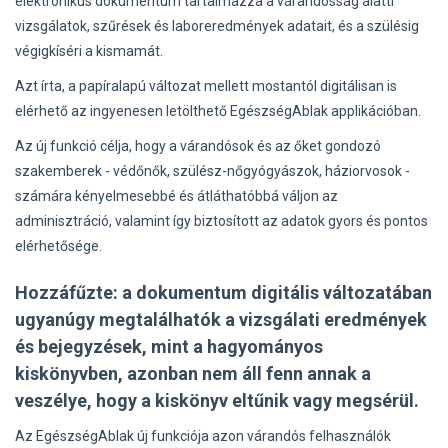
elektronikus dokumentum tartalmazza a várandósság alatti
vizsgálatok, szűrések és laboreredmények adatait, és a szülésig
végigkíséri a kismamát.
Azt írta, a papíralapú változat mellett mostantól digitálisan is
elérhető az ingyenesen letölthető EgészségAblak applikációban.
Az új funkció célja, hogy a várandósok és az őket gondozó
szakemberek - védőnők, szülész-nőgyógyászok, háziorvosok -
számára kényelmesebbé és átláthatóbbá váljon az
adminisztráció, valamint így biztosított az adatok gyors és pontos
elérhetősége.
Hozzáfűzte: a dokumentum digitális változatában
ugyanúgy megtalálhatók a vizsgálati eredmények
és bejegyzések, mint a hagyományos
kiskönyvben, azonban nem áll fenn annak a
veszélye, hogy a kiskönyv eltűnik vagy megsérül.
Az EgészségAblak új funkciója azon várandós felhasználók