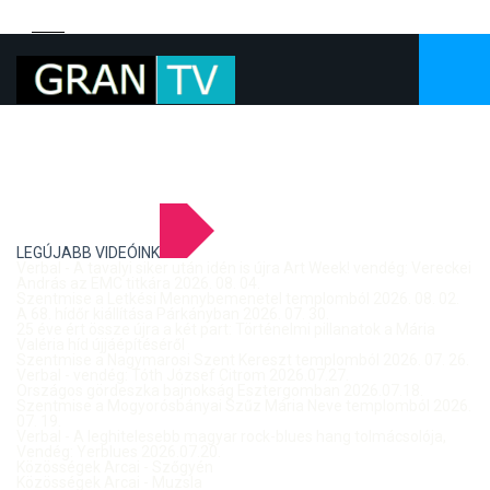
LEGÚJABB VIDEÓINK
Verbal - A tavalyi siker után idén is újra Art Week! vendég: Vereckei
András az EMC titkára 2026. 08. 04.
Szentmise a Letkési Mennybemenetel templomból 2026. 08. 02.
A 68. hídőr kiállítása Párkányban 2026. 07. 30.
25 éve ért össze újra a két part: Történelmi pillanatok a Mária
Valéria híd újjáépítéséről
Szentmise a Nagymarosi Szent Kereszt templomból 2026. 07. 26.
Verbal - vendég: Tóth József Citrom 2026.07.27.
Országos gördeszka bajnokság Esztergomban 2026.07.18.
Szentmise a Mogyorósbányai Szűz Mária Neve templomból 2026.
07. 19.
Verbal - A leghitelesebb magyar rock-blues hang tolmácsolója,
Vendég: Yerblues 2026.07.20.
Közösségek Arcai - Szőgyén
Közösségek Arcai - Muzsla