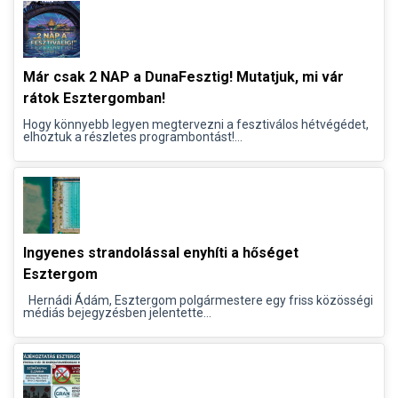
Már csak 2 NAP a DunaFesztig! Mutatjuk, mi vár
rátok Esztergomban!
Hogy könnyebb legyen megtervezni a fesztiválos hétvégédet,
elhoztuk a részletes programbontást!...
Ingyenes strandolással enyhíti a hőséget
Esztergom
Hernádi Ádám, Esztergom polgármestere egy friss közösségi
médiás bejegyzésben jelentette...