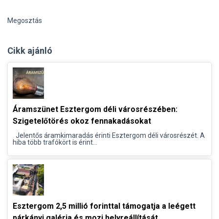
Megosztás
Cikk ajánló
Áramszünet Esztergom déli városrészében:
Szigetelőtörés okoz fennakadásokat
Jelentős áramkimaradás érinti Esztergom déli városrészét. A
hiba több trafókört is érint...
Esztergom 2,5 millió forinttal támogatja a leégett
párkányi galéria és mozi helyreállítását