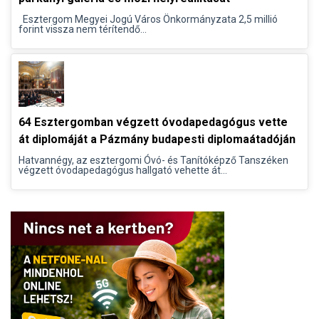
Esztergom Megyei Jogú Város Önkormányzata 2,5 millió
forint vissza nem térítendő...
64 Esztergomban végzett óvodapedagógus vette
át diplomáját a Pázmány budapesti diplomaátadóján
Hatvannégy, az esztergomi Óvó- és Tanítóképző Tanszéken
végzett óvodapedagógus hallgató vehette át...