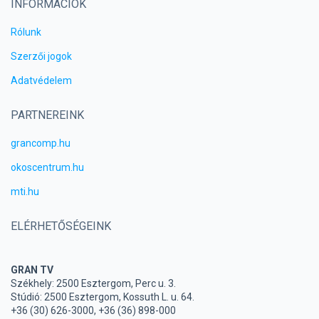
INFORMÁCIÓK
Rólunk
Szerzői jogok
Adatvédelem
PARTNEREINK
grancomp.hu
okoscentrum.hu
mti.hu
ELÉRHETŐSÉGEINK
GRAN TV
Székhely: 2500 Esztergom, Perc u. 3.
Stúdió: 2500 Esztergom, Kossuth L. u. 64.
+36 (30) 626-3000, +36 (36) 898-000