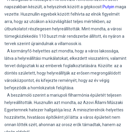
napszakban készült, a helyszínek között a gépkocsit
Putyin
maga
vezette. Husznullin egyebek között felhívta az elnök figyelmét
arra, hogy az utcákon a közvilágítást teljes mértékben, az
útburkolatot részlegesen helyreállították. Mint mondta, a városi
tömegközlekedés 110 buszt már rendszerbe állított, és nyáron a
tervek szerint újraindulnak a villamosok is.
A kormányfő-helyettes azt mondta, hogy a város lakossága,
látva a helyreállítási munkálatokat, elkezdett visszatérni, valamint
tervet dolgoztak ki az emberek foglalkoztatására. Közölte: az a
döntés született, hogy helyreállítják az erősen megrongálódott
városközpontot, és kifejezte reményét, hogy az év végig
befejeződik a homlokzatok felújítása.
A beszámoló szerint a mariupoli filharmónia épületét teljesen
helyreállították. Husznullin azt mondta, az Azovi Állami Műszaki
Egyetemnek hatezer hallgatója lesz. A miniszterelnök-helyettes
hozzátette, hivatásos építőként jól látta: a város épületeit nem
onnan lőtték szét, ahonnan az orosz erők támadtak, hanem az
ukrán oldalról.