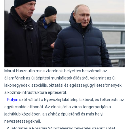
Marat Husznullin miniszterelnök-helyettes beszámolt az
államfőnek az újjáépítési munkálatok állásáról, valamint az új
lakónegyedek, szociális, oktatási és egészségügyi létesítmények,
a közmű-infrastruktúra építéséről.
Putyin
szót váltott a Nyevszkij lakótelep lakóival, és felkereste az
egyik család otthonát. Az elnök járt a város tengerpartján a
jachtklub közelében, a színház épületénél és más helyi
nevezetességeknél.
A látogatás a Rosszija 24 hírtelevízió felvételei szerint sötét