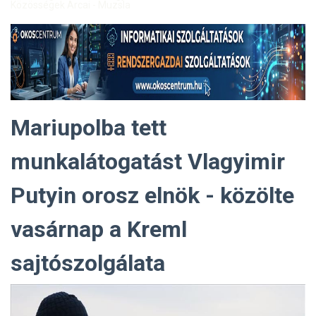
Közösségek Arcai - Muzsla
Mariupolba tett
munkalátogatást Vlagyimir
Putyin orosz elnök - közölte
vasárnap a Kreml
sajtószolgálata