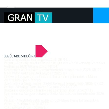
LEGÚJABB VIDEÓINK
Kis-Dunai vízállás Esztergom 2026. 08. 04.
Verbal - A tavalyi siker után idén is újra Art Week! vendég: Vereckei
András az EMC titkára 2026. 08. 04.
Szentmise a Letkési Mennybemenetel templomból 2026. 08. 02.
A 68. hídőr kiállítása Párkányban 2026. 07. 30.
25 éve ért össze újra a két part: Történelmi pillanatok a Mária
Valéria híd újjáépítéséről
Szentmise a Nagymarosi Szent Kereszt templomból 2026. 07. 26.
Verbal - vendég: Tóth József Citrom 2026.07.27.
Országos gördeszka bajnokság Esztergomban 2026.07.18.
Szentmise a Mogyorósbányai Szűz Mária Neve templomból 2026.
07. 19.
Verbal - A leghitelesebb magyar rock-blues hang tolmácsolója,
Vendég: Yerblues 2026.07.20.
Közösségek Arcai - Szőgyén