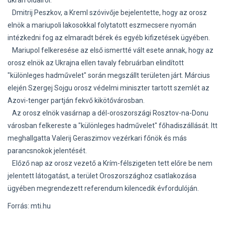
Dmitrij Peszkov, a Kreml szóvivője bejelentette, hogy az orosz
elnök a mariupoli lakosokkal folytatott eszmecsere nyomán
intézkedni fog az elmaradt bérek és egyéb kifizetések ügyében.
Mariupol felkeresése az első ismertté vált esete annak, hogy az
orosz elnök az Ukrajna ellen tavaly februárban elindított
"különleges hadművelet" során megszállt területen járt. Március
elején Szergej Sojgu orosz védelmi miniszter tartott szemlét az
Azovi-tenger partján fekvő kikötővárosban.
Az orosz elnök vasárnap a dél-oroszországi Rosztov-na-Donu
városban felkereste a "különleges hadművelet" főhadiszállását. Itt
meghallgatta Valerij Geraszimov vezérkari főnök és más
parancsnokok jelentését.
Előző nap az orosz vezető a Krím-félszigeten tett előre be nem
jelentett látogatást, a terület Oroszországhoz csatlakozása
ügyében megrendezett referendum kilencedik évfordulóján.
Forrás: mti.hu