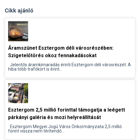
Cikk ajánló
Áramszünet Esztergom déli városrészében:
Szigetelőtörés okoz fennakadásokat
Jelentős áramkimaradás érinti Esztergom déli városrészét. A
hiba több trafókört is érint...
Esztergom 2,5 millió forinttal támogatja a leégett
párkányi galéria és mozi helyreállítását
Esztergom Megyei Jogú Város Önkormányzata 2,5 millió
forint vissza nem térítendő...