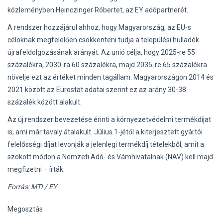
közleményben Heinczinger Róbertet, az EY adópartnerét.
A rendszer hozzájárul ahhoz, hogy Magyarország, az EU-s
céloknak megfelelően csökkenteni tudja a települési hulladék
újrafeldolgozásának arányát. Az unió célja, hogy 2025-re 55
százalékra, 2030-ra 60 százalékra, majd 2035-re 65 százalékra
növelje ezt az értéket minden tagállam. Magyarországon 2014 és
2021 között az Eurostat adatai szerint ez az arány 30-38
százalék között alakult.
Az új rendszer bevezetése érinti a környezetvédelmi termékdíjat
is, ami már tavaly átalakult. Július 1-jétől a kiterjesztett gyártói
felelősségi díjat levonják a jelenlegi termékdíj tételekből, amit a
szokott módon a Nemzeti Adó- és Vámhivatalnak (NAV) kell majd
megfizetni – írták.
Forrás: MTI / EY
Megosztás