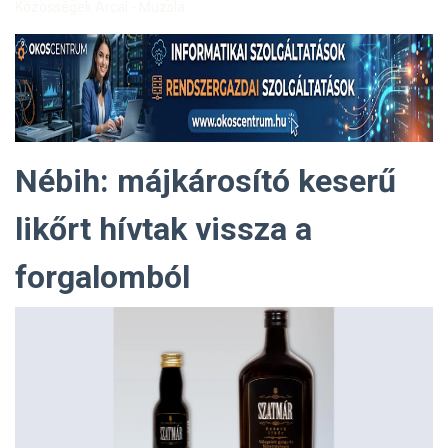
Közösségek Arcai - Muzsla
Nébih: májkárosító keserű
likőrt hívtak vissza a
forgalomból