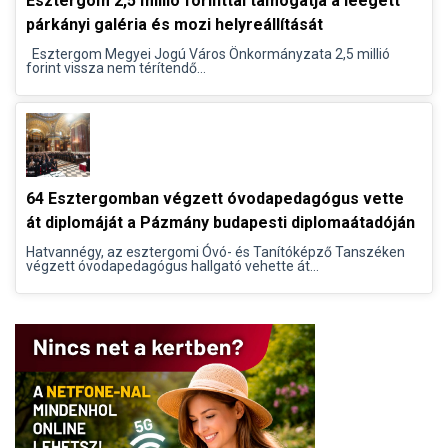
Esztergom 2,5 millió forinttal támogatja a leégett
párkányi galéria és mozi helyreállítását
Esztergom Megyei Jogú Város Önkormányzata 2,5 millió
forint vissza nem térítendő...
64 Esztergomban végzett óvodapedagógus vette
át diplomáját a Pázmány budapesti diplomaátadóján
Hatvannégy, az esztergomi Óvó- és Tanítóképző Tanszéken
végzett óvodapedagógus hallgató vehette át...