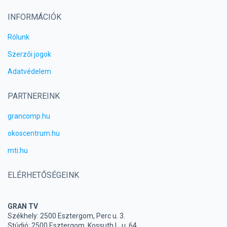
INFORMÁCIÓK
Rólunk
Szerzői jogok
Adatvédelem
PARTNEREINK
grancomp.hu
okoscentrum.hu
mti.hu
ELÉRHETŐSÉGEINK
GRAN TV
Székhely: 2500 Esztergom, Perc u. 3.
Stúdió: 2500 Esztergom, Kossuth L. u. 64.