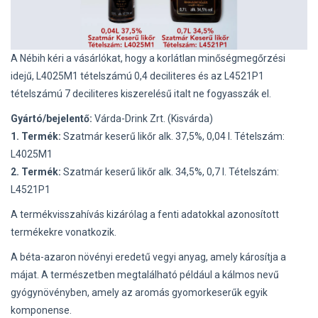
A Nébih kéri a vásárlókat, hogy a korlátlan minőségmegőrzési
idejű, L4025M1 tételszámú 0,4 deciliteres és az L4521P1
tételszámú 7 deciliteres kiszerelésű italt ne fogyasszák el.
Gyártó/bejelentő:
Várda-Drink Zrt. (Kisvárda)
1. Termék:
Szatmár keserű likőr alk. 37,5%, 0,04 l. Tételszám:
L4025M1
2. Termék:
Szatmár keserű likőr alk. 34,5%, 0,7 l. Tételszám:
L4521P1
A termékvisszahívás kizárólag a fenti adatokkal azonosított
termékekre vonatkozik.
A béta-azaron növényi eredetű vegyi anyag, amely károsítja a
májat. A természetben megtalálható például a kálmos nevű
gyógynövényben, amely az aromás gyomorkeserűk egyik
komponense.