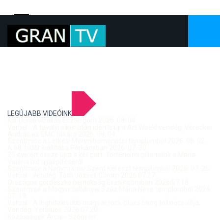
LEGÚJABB VIDEÓINK
Kis-Dunai vízállás Esztergom 2026. 08. 04.
Verbal - A tavalyi siker után idén is újra Art Week! vendég: Vereckei
András az EMC titkára 2026. 08. 04.
Szentmise a Letkési Mennybemenetel templomból 2026. 08. 02.
A 68. hídőr kiállítása Párkányban 2026. 07. 30.
25 éve ért össze újra a két part: Történelmi pillanatok a Mária
Valéria híd újjáépítéséről
Szentmise a Nagymarosi Szent Kereszt templomból 2026. 07. 26.
Verbal - vendég: Tóth József Citrom 2026.07.27.
Országos gördeszka bajnokság Esztergomban 2026.07.18.
Szentmise a Mogyorósbányai Szűz Mária Neve templomból 2026.
07. 19.
Verbal - A leghitelesebb magyar rock-blues hang tolmácsolója,
Vendég: Yerblues 2026.07.20.
Közösségek Arcai - Szőgyén