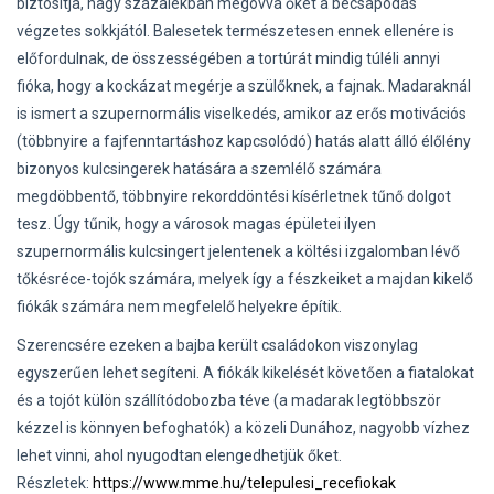
biztosítja, nagy százalékban megóvva őket a becsapódás
végzetes sokkjától. Balesetek természetesen ennek ellenére is
előfordulnak, de összességében a tortúrát mindig túléli annyi
fióka, hogy a kockázat megérje a szülőknek, a fajnak. Madaraknál
is ismert a szupernormális viselkedés, amikor az erős motivációs
(többnyire a fajfenntartáshoz kapcsolódó) hatás alatt álló élőlény
bizonyos kulcsingerek hatására a szemlélő számára
megdöbbentő, többnyire rekorddöntési kísérletnek tűnő dolgot
tesz. Úgy tűnik, hogy a városok magas épületei ilyen
szupernormális kulcsingert jelentenek a költési izgalomban lévő
tőkésréce-tojók számára, melyek így a fészkeiket a majdan kikelő
fiókák számára nem megfelelő helyekre építik.
Szerencsére ezeken a bajba került családokon viszonylag
egyszerűen lehet segíteni. A fiókák kikelését követően a fiatalokat
és a tojót külön szállítódobozba téve (a madarak legtöbbször
kézzel is könnyen befoghatók) a közeli Dunához, nagyobb vízhez
lehet vinni, ahol nyugodtan elengedhetjük őket.
Részletek:
https://www.mme.hu/telepulesi_recefiokak