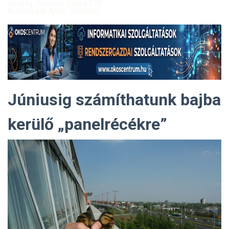
Vendég: Yerblues 2026.07.20.
Közösségek Arcai - Szőgyén
Júniusig számíthatunk bajba
kerülő „panelrécékre”