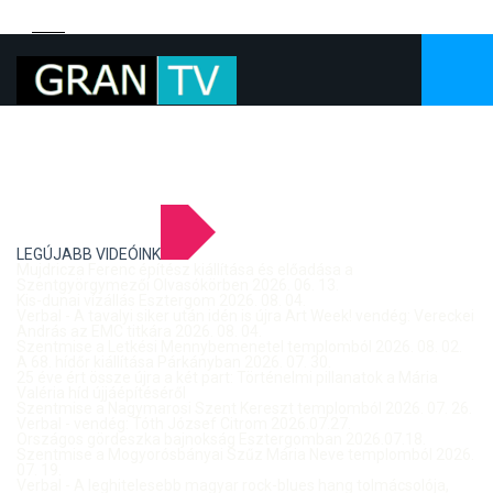
LEGÚJABB VIDEÓINK
Mujdricza Ferenc építész kiállítása és előadása a
Szentgyörgymezői Olvasókörben 2026. 06. 13.
Kis-dunai vízállás Esztergom 2026. 08. 04.
Verbal - A tavalyi siker után idén is újra Art Week! vendég: Vereckei
András az EMC titkára 2026. 08. 04.
Szentmise a Letkési Mennybemenetel templomból 2026. 08. 02.
A 68. hídőr kiállítása Párkányban 2026. 07. 30.
25 éve ért össze újra a két part: Történelmi pillanatok a Mária
Valéria híd újjáépítéséről
Szentmise a Nagymarosi Szent Kereszt templomból 2026. 07. 26.
Verbal - vendég: Tóth József Citrom 2026.07.27.
Országos gördeszka bajnokság Esztergomban 2026.07.18.
Szentmise a Mogyorósbányai Szűz Mária Neve templomból 2026.
07. 19.
Verbal - A leghitelesebb magyar rock-blues hang tolmácsolója,