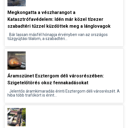
Megkongatta a vészharangot a
Katasztrófavédelem: Idén már közel tízezer
szabadtéri tűzzel küzdöttek meg a lánglovagok
Bár lassan másfél hónapja érvényben van az országos
tűzgyújtási tilalom, a szabadtéri...
Áramszünet Esztergom déli városrészében:
Szigetelőtörés okoz fennakadásokat
Jelentős áramkimaradás érinti Esztergom déli városrészét. A
hiba több trafókört is érint...