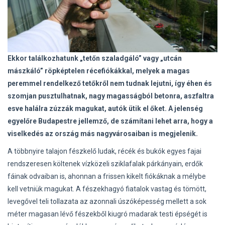
Ekkor találkozhatunk „tetőn szaladgáló” vagy „utcán
mászkáló” röpképtelen récefiókákkal, melyek a magas
peremmel rendelkező tetőkről nem tudnak lejutni, így éhen és
szomjan pusztulhatnak, nagy magasságból betonra, aszfaltra
esve halálra zúzzák magukat, autók ütik el őket. A jelenség
egyelőre Budapestre jellemző, de számítani lehet arra, hogy a
viselkedés az ország más nagyvárosaiban is megjelenik.
A többnyire talajon fészkelő ludak, récék és bukók egyes fajai
rendszeresen költenek vízközeli sziklafalak párkányain, erdők
fáinak odvaiban is, ahonnan a frissen kikelt fiókáknak a mélybe
kell vetniük magukat. A fészekhagyó fiatalok vastag és tömött,
levegővel teli tollazata az azonnali úszóképesség mellett a sok
méter magasan lévő fészekből kiugró madarak testi épségét is