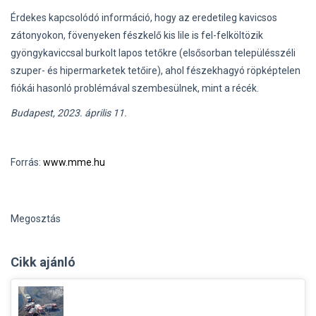
Érdekes kapcsolódó információ, hogy az eredetileg kavicsos
zátonyokon, fövenyeken fészkelő kis lile is fel-felköltözik
gyöngykaviccsal burkolt lapos tetőkre (elsősorban településszéli
szuper- és hipermarketek tetőire), ahol fészekhagyó röpképtelen
fiókái hasonló problémával szembesülnek, mint a récék.
Budapest, 2023. április 11.
Forrás:
www.mme.hu
Megosztás
Cikk ajánló