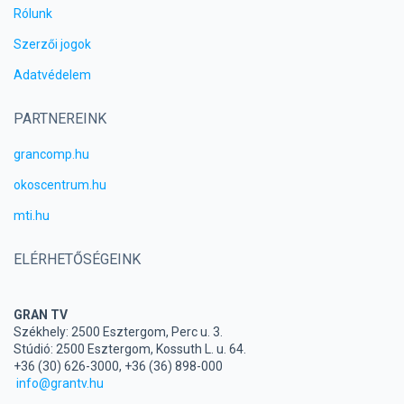
Rólunk
Szerzői jogok
Adatvédelem
PARTNEREINK
grancomp.hu
okoscentrum.hu
mti.hu
ELÉRHETŐSÉGEINK
GRAN TV
Székhely: 2500 Esztergom, Perc u. 3.
Stúdió: 2500 Esztergom, Kossuth L. u. 64.
+36 (30) 626-3000, +36 (36) 898-000
info@grantv.hu