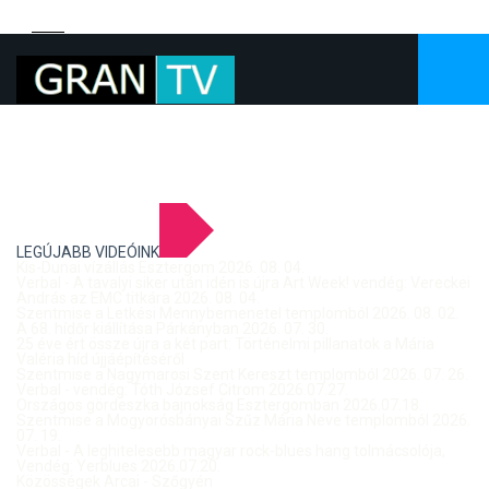
LEGÚJABB VIDEÓINK
Kis-Dunai vízállás Esztergom 2026. 08. 04.
Verbal - A tavalyi siker után idén is újra Art Week! vendég: Vereckei
András az EMC titkára 2026. 08. 04.
Szentmise a Letkési Mennybemenetel templomból 2026. 08. 02.
A 68. hídőr kiállítása Párkányban 2026. 07. 30.
25 éve ért össze újra a két part: Történelmi pillanatok a Mária
Valéria híd újjáépítéséről
Szentmise a Nagymarosi Szent Kereszt templomból 2026. 07. 26.
Verbal - vendég: Tóth József Citrom 2026.07.27.
Országos gördeszka bajnokság Esztergomban 2026.07.18.
Szentmise a Mogyorósbányai Szűz Mária Neve templomból 2026.
07. 19.
Verbal - A leghitelesebb magyar rock-blues hang tolmácsolója,
Vendég: Yerblues 2026.07.20.
Közösségek Arcai - Szőgyén