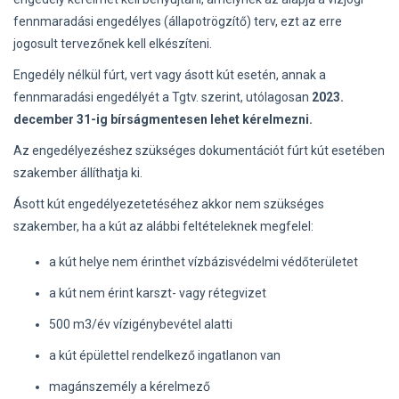
fennmaradási engedélyes (állapotrögzítő) terv, ezt az erre
jogosult tervezőnek kell elkészíteni.
Engedély nélkül fúrt, vert vagy ásott kút esetén, annak a
fennmaradási engedélyét a Tgtv. szerint, utólagosan
2023.
december 31-ig bírságmentesen lehet kérelmezni.
Az engedélyezéshez szükséges dokumentációt fúrt kút esetében
szakember állíthatja ki.
Ásott kút engedélyezetetéséhez akkor nem szükséges
szakember, ha a kút az alábbi feltételeknek megfelel:
a kút helye nem érinthet vízbázisvédelmi védőterületet
a kút nem érint karszt- vagy rétegvizet
500 m3/év vízigénybevétel alatti
a kút épülettel rendelkező ingatlanon van
magánszemély a kérelmező