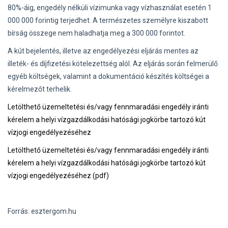
80%-áig, engedély nélküli vízimunka vagy vízhasználat esetén 1
000 000 forintig terjedhet. A természetes személyre kiszabott
bírság összege nem haladhatja meg a 300 000 forintot.
A kút bejelentés, illetve az engedélyezési eljárás mentes az
illeték- és díjfizetési kötelezettség alól. Az eljárás során felmerülő
egyéb költségek, valamint a dokumentáció készítés költségei a
kérelmezőt terhelik.
Letölthető üzemeltetési és/vagy fennmaradási engedély iránti
kérelem a helyi vízgazdálkodási hatósági jogkörbe tartozó kút
vízjogi engedélyezéséhez
Letölthető üzemeltetési és/vagy fennmaradási engedély iránti
kérelem a helyi vízgazdálkodási hatósági jogkörbe tartozó kút
vízjogi engedélyezéséhez (pdf)
Forrás: esztergom.hu