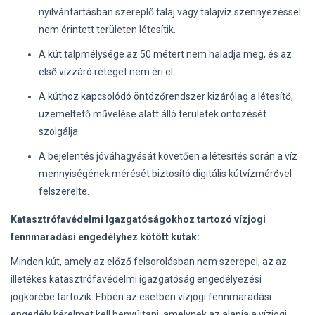
nyilvántartásban szereplő talaj vagy talajvíz szennyezéssel
nem érintett területen létesítik.
A kút talpmélysége az 50 métert nem haladja meg, és az
első vízzáró réteget nem éri el.
A kúthoz kapcsolódó öntözőrendszer kizárólag a létesítő,
üzemeltető művelése alatt álló területek öntözését
szolgálja.
A bejelentés jóváhagyását követően a létesítés során a víz
mennyiségének mérését biztosító digitális kútvízmérővel
felszerelte.
Katasztrófavédelmi Igazgatóságokhoz tartozó vízjogi
fennmaradási engedélyhez kötött kutak:
Minden kút, amely az előző felsorolásban nem szerepel, az az
illetékes katasztrófavédelmi igazgatóság engedélyezési
jogkörébe tartozik. Ebben az esetben vízjogi fennmaradási
engedély kérelmet kell benyújtani, amelynek az alapja a vízjogi