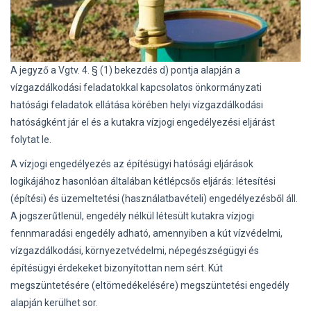
A jegyző a Vgtv. 4. § (1) bekezdés d) pontja alapján a
vízgazdálkodási feladatokkal kapcsolatos önkormányzati
hatósági feladatok ellátása körében helyi vízgazdálkodási
hatóságként jár el és a kutakra vízjogi engedélyezési eljárást
folytat le.
A vízjogi engedélyezés az építésügyi hatósági eljárások
logikájához hasonlóan általában kétlépcsős eljárás: létesítési
(építési) és üzemeltetési (használatbavételi) engedélyezésből áll.
A jogszerűtlenül, engedély nélkül létesült kutakra vízjogi
fennmaradási engedély adható, amennyiben a kút vízvédelmi,
vízgazdálkodási, környezetvédelmi, népegészségügyi és
építésügyi érdekeket bizonyítottan nem sért. Kút
megszüntetésére (eltömedékelésére) megszüntetési engedély
alapján kerülhet sor.