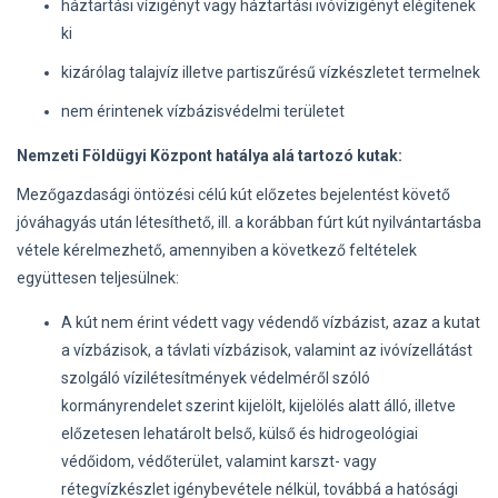
háztartási vízigényt vagy háztartási ivóvízigényt elégítenek
ki
kizárólag talajvíz illetve partiszűrésű vízkészletet termelnek
nem érintenek vízbázisvédelmi területet
Nemzeti Földügyi Központ hatálya alá tartozó kutak:
Mezőgazdasági öntözési célú kút előzetes bejelentést követő
jóváhagyás után létesíthető, ill. a korábban fúrt kút nyilvántartásba
vétele kérelmezhető, amennyiben a következő feltételek
együttesen teljesülnek:
A kút nem érint védett vagy védendő vízbázist, azaz a kutat
a vízbázisok, a távlati vízbázisok, valamint az ivóvízellátást
szolgáló vízilétesítmények védelméről szóló
kormányrendelet szerint kijelölt, kijelölés alatt álló, illetve
előzetesen lehatárolt belső, külső és hidrogeológiai
védőidom, védőterület, valamint karszt- vagy
rétegvízkészlet igénybevétele nélkül, továbbá a hatósági