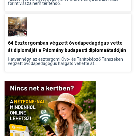
forint vissza nem térítendő...
64 Esztergomban végzett óvodapedagógus vette
át diplomáját a Pázmány budapesti diplomaátadóján
Hatvannégy, az esztergomi Óvó- és Tanítóképző Tanszéken
végzett óvodapedagógus hallgató vehette át...