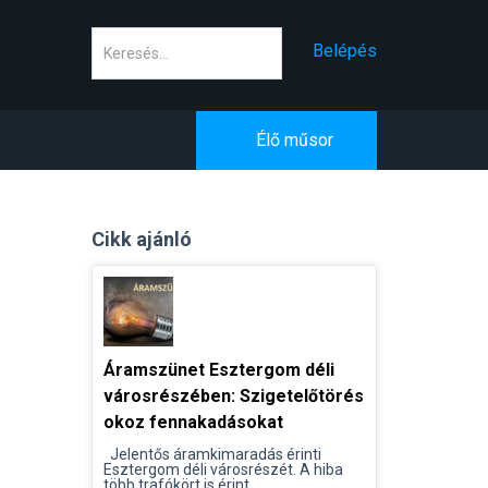
Keresés
Belépés
Élő műsor
Cikk ajánló
Áramszünet Esztergom déli
városrészében: Szigetelőtörés
okoz fennakadásokat
Jelentős áramkimaradás érinti
Esztergom déli városrészét. A hiba
több trafókört is érint...