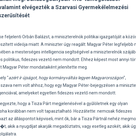
 valamint elvégezték a Szarvasi Gyermekélelmezési
szerűsítését
e feljelenti Orbán Balázst, a miniszterelnök politikai igazgatóját a közö
szített videója miatt. A miniszter úgy reagált: Magyar Péter legfeljebb
sében a mesterséges intelligencia segítségével a miniszterelnök szájáb
 politikus, fideszes vezető nem mondott. Ehhez képest most annyi tör
t Magyar Péter mondataiként jelenítette meg.
ely "
azért ír újságot, hogy kormányváltás legyen Magyarországon
",
n szava nem volt ahhoz, hogy egy Magyar Péter-bejegyzésen a miniszte
genciával, amelyeket egyetlen fideszes vezető nem mondott.
egyezte, hogy a Tisza Párt megjelenésével a gyűlöletnek egy olyan
oha korábban nem volt tapasztalható. Hozzátette: nemcsak fideszes
azt az álláspontot képviseli, mint ők, bár a Tisza Pártnál nehéz megmo
��t, akik a nyugdíjat akarják megadóztatni, vagy esetleg azokét, akik úg
olgálatra.