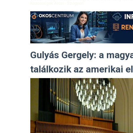
Közösségek Arcai - Szőgyén
Gulyás Gergely: a magy
találkozik az amerikai 