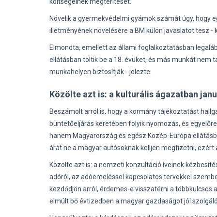
költségeinek megtérítését.
Növelik a gyermekvédelmi gyámok számát úgy, hogy e
illetményének növelésére a BM külön javaslatot tesz - 
Elmondta, emellett az állami foglalkoztatásban legal
ellátásban töltik be a 18. évüket, és más munkát nem
munkahelyen biztosítják - jelezte.
Közölte azt is: a kulturális ágazatban ja
Beszámolt arról is, hogy a kormány tájékoztatást hall
büntetőeljárás keretében folyik nyomozás, és egyelőre
hanem Magyarország és egész Közép-Európa ellátásbiz
árát ne a magyar autósoknak kelljen megfizetni, ezért
Közölte azt is: a nemzeti konzultáció íveinek kézbesít
adóról, az adóemeléssel kapcsolatos tervekkel szembeni 
kezdődjön arról, érdemes-e visszatérni a többkulcsos 
elmúlt bő évtizedben a magyar gazdaságot jól szolgál