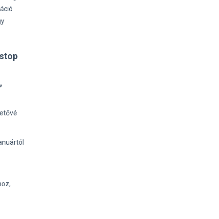
láció
gy
sstop
,
hetővé
anuártól
hoz,