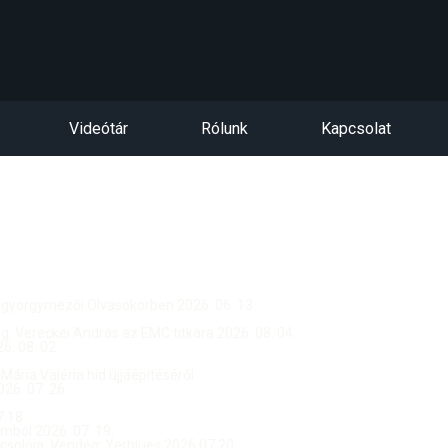
Videótár
Rólunk
Kapcsolat
ntgyörgymezői Olvasókörben 2026. 06. 13.
dég: Vereckei András az EMC titkára 2026. 08. 04.
. 08. 02.
 Mária Valéria híd újjáépítéséről
26. 07. 26.
.18.
ból 2026. 07. 19.
csolója, Vendég: Yerblues 2026.07.20.