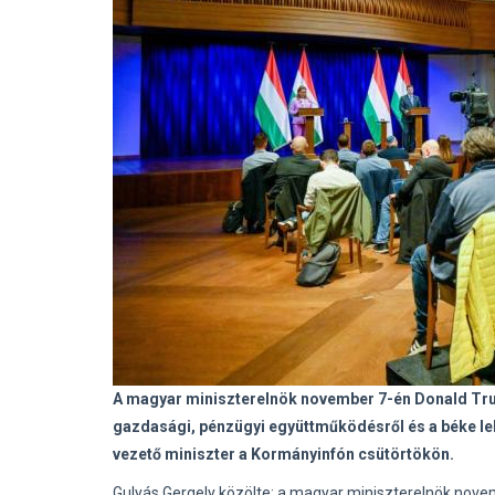
A magyar miniszterelnök november 7-én Donald Trum
gazdasági, pénzügyi együttműködésről és a béke leh
vezető miniszter a Kormányinfón csütörtökön.
Gulyás Gergely közölte: a magyar miniszterelnök nove