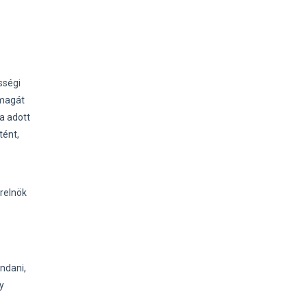
sségi
 magát
a adott
tént,
relnök
ndani,
y