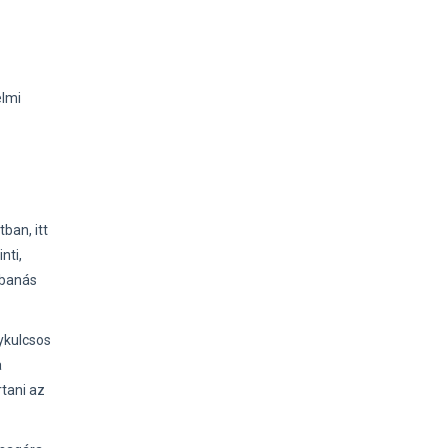
elmi
ban, itt
nti,
bbanás
gykulcsos
a
tani az