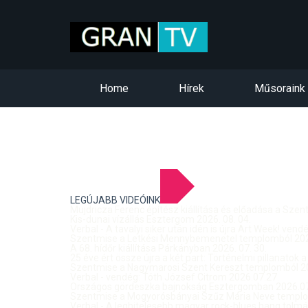
Home
Hírek
Műsoraink
LEGÚJABB VIDEÓINK
Mujdricza Ferenc építész kiállítása és előadása a Sze
Kis-dunai vízállás Esztergom 2026. 08. 04.
Verbal - A tavalyi siker után idén is újra Art Week! ven
Szentmise a Letkési Mennybemenetel templomból 2026
A 68. hídőr kiállítása Párkányban 2026. 07. 30.
25 éve ért össze újra a két part: Történelmi pillanatok a
Szentmise a Nagymarosi Szent Kereszt templomból 20
Verbal - vendég: Tóth József Citrom 2026.07.27.
Országos gördeszka bajnokság Esztergomban 2026.07
Szentmise a Mogyorósbányai Szűz Mária Neve templom
Verbal - A leghitelesebb magyar rock-blues hang tolmá