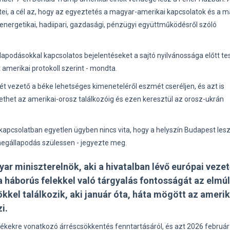
tei, a cél az, hogy az egyeztetés a magyar-amerikai kapcsolatok és a 
nergetikai, hadiipari, gazdasági, pénzügyi együttműködésről szóló
apodásokkal kapcsolatos bejelentéseket a sajtó nyilvánossága előtt te
amerikai protokoll szerint - mondta.
két vezető a béke lehetséges kimeneteléről eszmét cseréljen, és azt is
het az amerikai-orosz találkozóig és ezen keresztül az orosz-ukrán
kapcsolatban egyetlen ügyben nincs vita, hogy a helyszín Budapest lesz
egállapodás szülessen - jegyezte meg.
r miniszterelnök, aki a hivatalban lévő európai veze
a háborús felekkel való tárgyalás fontosságát az elmúl
ökkel találkozik, aki január óta, háta mögött az amerik
i.
ékekre vonatkozó árréscsökkentés fenntartásáról, és azt 2026 február