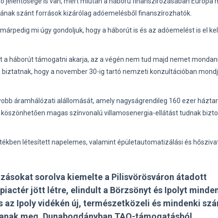
ó jelentősége is van, mert miután a háború finanszírozásában Európa
jnának szánt források kizárólag adóemelésből finanszírozhatók.
árpedig mi úgy gondoljuk, hogy a háborút is és az adóemelést is el kel
szont a háborút támogatni akarja, az a végén nem tud majd nemet mondan
 biztatnak, hogy a november 30-ig tartó nemzeti konzultációban mond
yobb áramhálózati alállomását, amely nagyságrendileg 160 ezer házta
k köszönhetően magas színvonalú villamosenergia-ellátást tudnak biztos
 értékben létesített napelemes, valamint épületautomatizálási és hősziva
ázásokat sorolva kiemelte a Pilisvörösváron átadott
actér jött létre, elindult a Börzsönyt és Ipolyt minde
s az Ipoly vidékén új, természetközeli és mindenki sz
suljanak meg. Dunabogdányban TAO-támogatásból