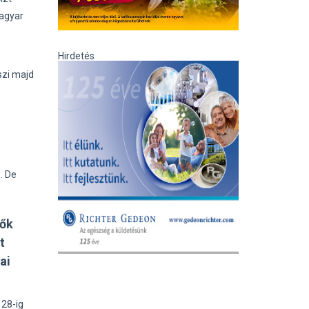
magyar
Hirdetés
szi majd
. De
tők
t
ai
 28-ig