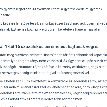
gy gyámra legfeljebb 30 gyermek juthat. A gyermekvédelmi gyámok
közölte.
ább két évre lehetővé teszik a munkavégzést azoknak, akik gyermekvéd
 találnak. Ezt nem a közmunka-program keretében, hanem más állami
nuár 1-től 15 százalékos béremelést hajtanak végre.
gatott meg a százhalombattai finomítóban történt robbanással kapcsolat
 semmilyen forgatókönyv nem zárható ki. Az ügy nem csupán a Molt éri
tonságát - mutatott rá, hozzátéve: a kormány célkitűzése, hogy a ro
 a nemzetgazdasági miniszter tárgyal a társaság vezetőivel.
ése a héten zárul. Emlékeztetett: a konzultáció az adórendszerről, az e
társadalmi ellenállásról szól, és lehetőséget ad arra, hogy világos vit
adórendszerre, van-e értelme az adóemelésnek, vagy pedig fenn kell tar
ó és az adófizetők számára is kedvezőbb adórendszert.