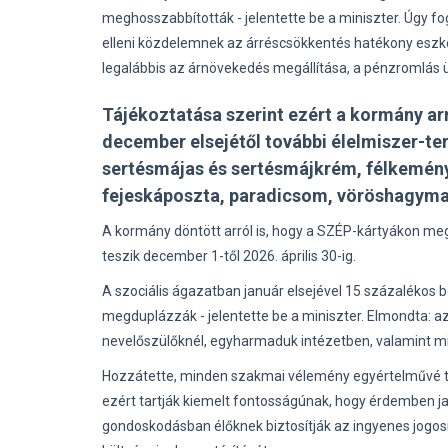
meghosszabbították - jelentette be a miniszter. Úgy fo
elleni közdelemnek az árréscsökkentés hatékony esz
legalábbis az árnövekedés megállítása, a pénzromlás 
Tájékoztatása szerint ezért a kormány ar
december elsejétől további élelmiszer-t
sertésmájas és sertésmájkrém, félkemény sa
fejeskáposzta, paradicsom, vöröshagyma, 
A kormány döntött arról is, hogy a SZÉP-kártyákon me
teszik december 1-től 2026. április 30-ig.
A szociális ágazatban január elsejével 15 százalékos b
megduplázzák - jelentette be a miniszter. Elmondta: 
nevelőszülőknél, egyharmaduk intézetben, valamint m
Hozzátette, minden szakmai vélemény egyértelművé tesz
ezért tartják kiemelt fontosságúnak, hogy érdemben ja
gondoskodásban élőknek biztosítják az ingyenes jogosí