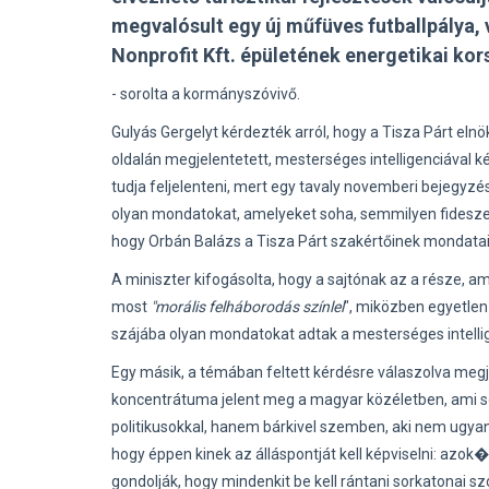
megvalósult egy új műfüves futballpálya,
Nonprofit Kft. épületének energetikai kor
- sorolta a kormányszóvivő.
Gulyás Gergelyt kérdezték arról, hogy a Tisza Párt elnök
oldalán megjelentetett, mesterséges intelligenciával ké
tudja feljelenteni, mert egy tavaly novemberi bejegyzé
olyan mondatokat, amelyeket soha, semmilyen fideszes
hogy Orbán Balázs a Tisza Párt szakértőinek mondatai
A miniszter kifogásolta, hogy a sajtónak az a része, am
most
"morális felháborodás színlel
", miközben egyetle
szájába olyan mondatokat adtak a mesterséges intelli
Egy másik, a témában feltett kérdésre válaszolva megj
koncentrátuma jelent meg a magyar közéletben, ami s
politikusokkal, hanem bárkivel szemben, aki nem ugyan
hogy éppen kinek az álláspontját kell képviselni: azok
gondolják, hogy mindenkit be kell rántani sorkatonai sz