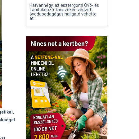
Hatvannégy, az esztergomi Óvó- és
Tanítóképző Tanszéken végzett
óvodapedagógus hallgató vehette
át...
etikai,
nökséget
Azt