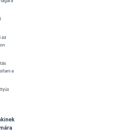
 magára
l
i az
jon
rtás
ítani a
ttyús
nkinek
ámára