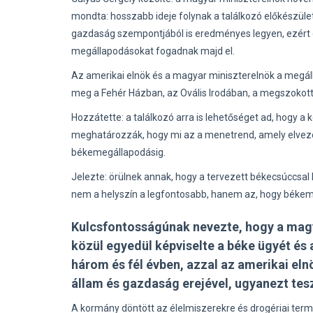
mondta: hosszabb ideje folynak a találkozó előkészüle
gazdaság szempontjából is eredményes legyen, ezért e
megállapodásokat fogadnak majd el.
Az amerikai elnök és a magyar miniszterelnök a megáll
meg a Fehér Házban, az Ovális Irodában, a megszokott 
Hozzátette: a találkozó arra is lehetőséget ad, hogy a 
meghatározzák, hogy mi az a menetrend, amely elvezet
békemegállapodásig.
Jelezte: örülnek annak, hogy a tervezett békecsúccsal 
nem a helyszín a legfontosabb, hanem az, hogy békem
Kulcsfontosságúnak nevezte, hogy a magya
közül egyedül képviselte a béke ügyét és 
három és fél évben, azzal az amerikai eln
állam és gazdaság erejével, ugyanezt tesz
A kormány döntött az élelmiszerekre és drogériai term