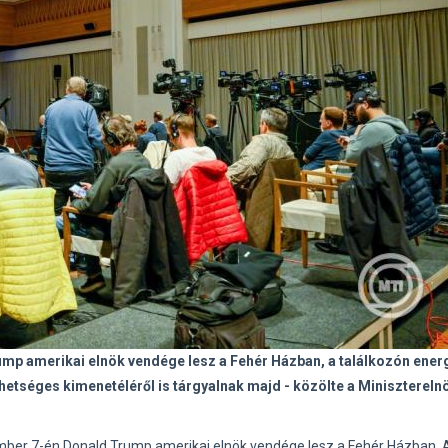
p amerikai elnök vendége lesz a Fehér Házban, a találkozón energ
etséges kimenetéléről is tárgyalnak majd - közölte a Miniszterel
mber 7-én Donald Trump amerikai elnök vendége lesz a Fehér Házban. 