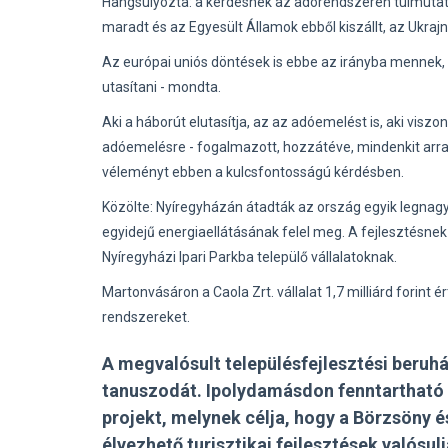
Hangsúlyozta: a kérdésnek az adórendszeren túlmutat
maradt és az Egyesült Államok ebből kiszállt, az Ukra
Az európai uniós döntések is ebbe az irányba mennek, m
utasítani - mondta.
Aki a háborút elutasítja, az az adóemelést is, aki vi
adóemelésre - fogalmazott, hozzátéve, mindenkit arra
véleményt ebben a kulcsfontosságú kérdésben.
Közölte: Nyíregyházán átadták az ország egyik legnag
egyidejű energiaellátásának felel meg. A fejlesztésne
Nyíregyházi Ipari Parkba települő vállalatoknak.
Martonvásáron a Caola Zrt. vállalat 1,7 milliárd forint
rendszereket.
A megvalósult településfejlesztési beruh
tanuszodát. Ipolydamásdon fenntartható pi
projekt, melynek célja, hogy a Börzsöny é
élvezhető turisztikai fejlesztések való