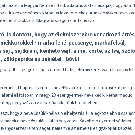
galmazott: a Magyar Nemzeti Bank adatai is alátámasztják, hogy az inf
köze. A kedvezményes körbe tartozó termékek árának csökkentése, va
ütemét is csökkenti Magyarországon - tette hozzá.
ról is döntött, hogy az élelmiszerekre vonatkozó árré
ermékkörökkel - marha fehérpecsenye, marhafelsál,
jt, sajtkrém, kenhető sajt, alma, körte, szilva, szőlő
zöldpaprika és bébiétel - bővül.
gmaradt összegek felhasználását hideg élelmiszerek vásárlására is le
éremelést hajtanak végre, a nevelőszülőkre fordított forrásokat pedig j
az állami ellátásban mintegy 23 ezer gyermek nevelkedik, kétharmaduk
integy négyszázan vannak fiatalkorúak börtönében.
i, hogy a nevelőszülőknél való elhelyezés áll a legközelebb a család
vítsanak a nevelőszülői ellátás helyzetén. Közölte: a gyermekvédelmi
tványszerzés lehetőségét, beleértve az elméleti és gyakorlati képzés