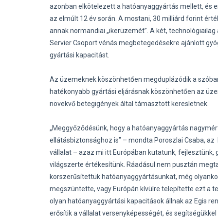
azonban elkötelezett a hatóanyaggyártás mellett, és 
az elmúlt 12 év során. A mostani, 30 milliárd forint 
annak normandiai „ikerüzemét”. A két, technológiailag 
Servier Csoport vénás megbetegedésekre ajánlott gyógy
gyártási kapacitást.
Az üzemeknek köszönhetően megduplázódik a szóban f
hatékonyabb gyártási eljárásnak köszönhetően az üzem
növekvő betegigények által támasztott keresletnek.
„Meggyőződésünk, hogy a hatóanyaggyártás nagymér
ellátásbiztonsághoz is” – mondta Poroszlai Csaba, az E
vállalat – azaz mi itt Európában kutatunk, fejlesztün
világszerte értékesítünk. Ráadásul nem pusztán megtar
korszerűsítettük hatóanyaggyártásunkat, még olyankor i
megszüntette, vagy Európán kívülre telepítette ezt a
olyan hatóanyaggyártási kapacitások állnak az Egis ren
erősítik a vállalat versenyképességét, és segítségükke