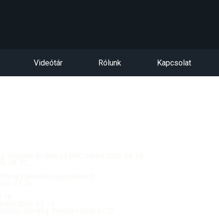
Videótár
Rólunk
Kapcsolat
dég: Vereckei András az EMC titkára 2026. 08. 04.
. 08. 02.
 Mária Valéria híd újjáépítéséről
26. 07. 26.
.18.
ból 2026. 07. 19.
csolója, Vendég: Yerblues 2026.07.20.