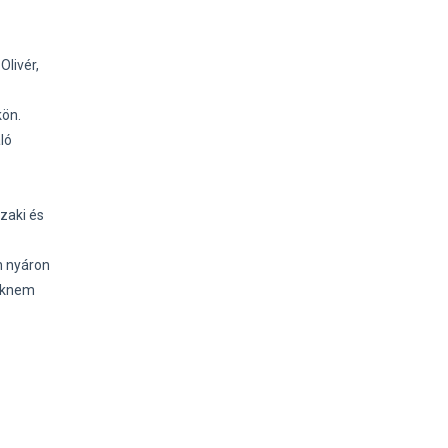
livér,
kön.
ló
zaki és
én nyáron
saknem