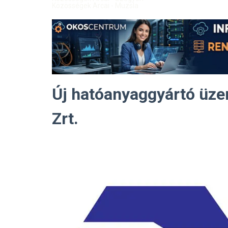
Közösségek Arcai - Muzsla
Új hatóanyaggyártó üze
Zrt.