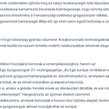
ennek szellemében újította meg ez irányú tevékenységét több lépcsőbe
értékű kőbányai barnamezős beruházás különlegessége, hogy nemrég adt
azonos létesítmény a franciaországi székhelyű gyógyszeripari vállalat, 
szerének hatóanyagát állítja elő, így a két üzem együtt biztosítja a s
orgó hatóanyag gyártási volumene. A legkorszerűbb technológiáknak
ek kisebb környezeti terhelés mellett, hatékonyabban tehetnek elege
tékben hozzájárul nemcsak a versenyképességhez, hanem az
gis Gyógyszergyár Zrt. vezérigazgatója. „Az Egis európai vertikálisan i
k, gyártunk gyógyszerhatóanyagokat és -készítményeket is, amelyeket a
tottuk, de az elmúlt évtizedben új alapokra helyeztük,
s, amikor a globális trendek ennek az ellenkezőjét diktálták, és sok m
 tevékenységét.” Hangsúlyozta: az újonnan átadott üzemmel
delkezésére, amelyek biztosítják a hosszú távú fejlődés alapjait, hisze
l a gyógyszergyár aktívan hozzájárulhat az európai