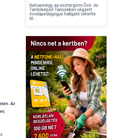
Hatvannégy, az esztergomi Óvó- és
Tanítóképző Tanszéken végzett
óvodapedagógus hallgató vehette
át...
sten. Az
ni,
is