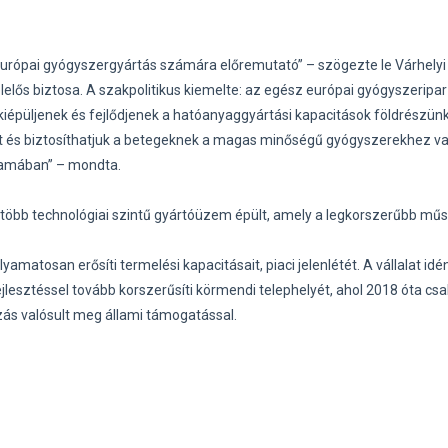
urópai gyógyszergyártás számára előremutató” – szögezte le Várhelyi O
elelős biztosa. A szakpolitikus kiemelte: az egész európai gyógyszeripar
iépüljenek és fejlődjenek a hatóanyaggyártási kapacitások földrészün
kat és biztosíthatjuk a betegeknek a magas minőségű gyógyszerekhez va
llamában” – mondta.
 több technológiai szintű gyártóüzem épült, amely a legkorszerűbb műs
amatosan erősíti termelési kapacitásait, piaci jelenlétét. A vállalat id
 fejlesztéssel tovább korszerűsíti körmendi telephelyét, ahol 2018 óta c
ázás valósult meg állami támogatással.