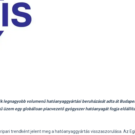
yik legnagyobb volumenű
hatóanyaggyártási beruházását adta át Budape
tékű üzem egy globálisan piacvezető gyógyszer
hatóanyagát fogja előállíta
ipari trendként jelent meg a hatóanyaggyártás visszaszorulása. Az Eg