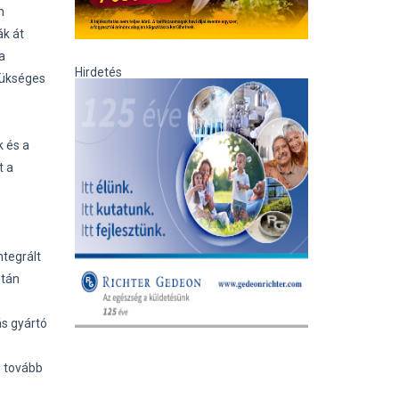
n
ák át
a
Hirdetés
zükséges
 és a
t a
ntegrált
ztán
ás gyártó
n tovább