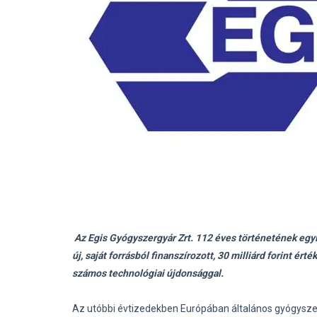
Az Egis Gyógyszergyár Zrt. 112 éves történetének eg
új, saját forrásból
finanszírozott, 30 milliárd forint ér
számos technológiai újdonsággal.
Az utóbbi évtizedekben Európában általános gyógyszer