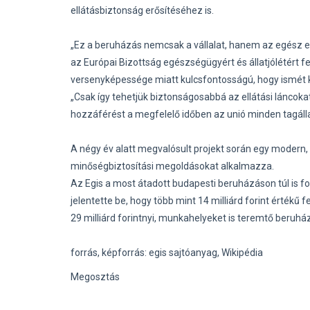
ellátásbiztonság erősítéséhez is.
„Ez a beruházás nemcsak a vállalat, hanem az egész e
az Európai Bizottság egészségügyért és állatjólétért f
versenyképessége miatt kulcsfontosságú, hogy ismét k
„Csak így tehetjük biztonságosabbá az ellátási lánco
hozzáférést a megfelelő időben az unió minden tagá
A négy év alatt megvalósult projekt során egy modern,
minőségbiztosítási megoldásokat alkalmazza.
Az Egis a most átadott budapesti beruházáson túl is foly
jelentette be, hogy több mint 14 milliárd forint értékű
29 milliárd forintnyi, munkahelyeket is teremtő beruh
forrás, képforrás: egis sajtóanyag, Wikipédia
Megosztás