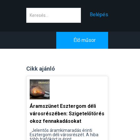
Keresés
Belépés
Élő műsor
Cikk ajánló
Áramszünet Esztergom déli
városrészében: Szigetelőtörés
okoz fennakadásokat
Jelentős áramkimaradás érinti
Esztergom déli városrészét. A hiba
több trafókört is érint...