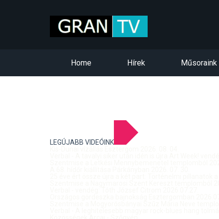
Home
Hírek
Műsoraink
LEGÚJABB VIDEÓINK
Kis-Dunai vízállás Esztergom 2026. 08. 04.
Verbal - A tavalyi siker után idén is újra Art Week! ven
Szentmise a Letkési Mennybemenetel templomból 2026
A 68. hídőr kiállítása Párkányban 2026. 07. 30.
25 éve ért össze újra a két part: Történelmi pillanatok a
Szentmise a Nagymarosi Szent Kereszt templomból 20
Verbal - vendég: Tóth József Citrom 2026.07.27.
Országos gördeszka bajnokság Esztergomban 2026.07
Szentmise a Mogyorósbányai Szűz Mária Neve templom
Verbal - A leghitelesebb magyar rock-blues hang tolmá
Közösségek Arcai - Szőgyén