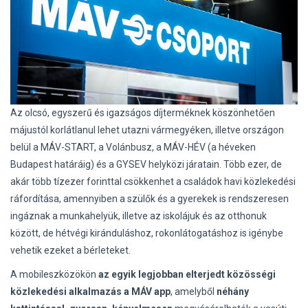
Az olcsó, egyszerű és igazságos díjterméknek köszönhetően
májustól korlátlanul lehet utazni vármegyéken, illetve országon
belül a MÁV-START, a Volánbusz, a MÁV-HÉV (a héveken
Budapest határáig) és a GYSEV helyközi járatain. Több ezer, de
akár több tízezer forinttal csökkenhet a családok havi közlekedési
ráfordítása, amennyiben a szülők és a gyerekek is rendszeresen
ingáznak a munkahelyük, illetve az iskolájuk és az otthonuk
között, de hétvégi kiránduláshoz, rokonlátogatáshoz is igénybe
vehetik ezeket a bérleteket.
A mobileszközökön
az egyik legjobban elterjedt közösségi
közlekedési alkalmazás a MÁV app
, amelyből
néhány