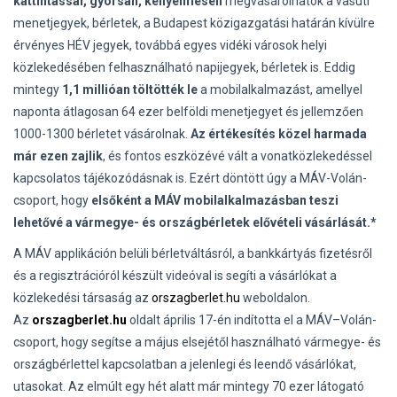
kattintással, gyorsan, kényelmesen
megvásárolhatók a vasúti
menetjegyek, bérletek, a Budapest közigazgatási határán kívülre
érvényes HÉV jegyek, továbbá egyes vidéki városok helyi
közlekedésében felhasználható napijegyek, bérletek is. Eddig
mintegy
1,1 millióan töltötték le
a mobilalkalmazást, amellyel
naponta átlagosan 64 ezer belföldi menetjegyet és jellemzően
1000-1300 bérletet vásárolnak.
Az értékesítés közel harmada
már ezen zajlik
, és fontos eszközévé vált a vonatközlekedéssel
kapcsolatos tájékozódásnak is. Ezért döntött úgy a MÁV-Volán-
csoport, hogy
elsőként a MÁV mobilalkalmazásban teszi
lehetővé a vármegye- és országbérletek elővételi vásárlását.*
A MÁV applikáción belüli bérletváltásról, a bankkártyás fizetésről
és a regisztrációról készült videóval is segíti a vásárlókat a
közlekedési társaság az
orszagberlet.hu
weboldalon.
Az
orszagberlet.hu
oldalt április 17-én indította el a MÁV–Volán-
csoport, hogy segítse a május elsejétől használható vármegye- és
országbérlettel kapcsolatban a jelenlegi és leendő vásárlókat,
utasokat. Az elmúlt egy hét alatt már mintegy 70 ezer látogató