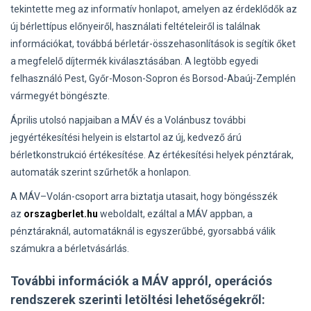
tekintette meg az informatív honlapot, amelyen az érdeklődők az
új bérlettípus előnyeiről, használati feltételeiről is találnak
információkat, továbbá bérletár-összehasonlítások is segítik őket
a megfelelő díjtermék kiválasztásában. A legtöbb egyedi
felhasználó Pest, Győr-Moson-Sopron és Borsod-Abaúj-Zemplén
vármegyét böngészte.
Április utolsó napjaiban a MÁV és a Volánbusz további
jegyértékesítési helyein is elstartol az új, kedvező árú
bérletkonstrukció értékesítése. Az értékesítési helyek pénztárak,
automaták szerint szűrhetők a honlapon.
A MÁV–Volán-csoport arra biztatja utasait, hogy böngésszék
az
orszagberlet.hu
weboldalt, ezáltal a MÁV appban, a
pénztáraknál, automatáknál is egyszerűbbé, gyorsabbá válik
számukra a bérletvásárlás.
További információk a MÁV appról, operációs
rendszerek szerinti letöltési lehetőségekről: