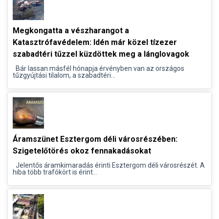
Megkongatta a vészharangot a
Katasztrófavédelem: Idén már közel tízezer
szabadtéri tűzzel küzdöttek meg a lánglovagok
Bár lassan másfél hónapja érvényben van az országos
tűzgyújtási tilalom, a szabadtéri...
Áramszünet Esztergom déli városrészében:
Szigetelőtörés okoz fennakadásokat
Jelentős áramkimaradás érinti Esztergom déli városrészét. A
hiba több trafókört is érint...