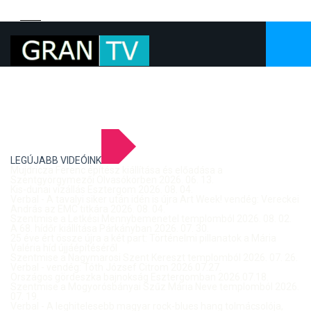
LEGÚJABB VIDEÓINK
Mujdricza Ferenc építész kiállítása és előadása a
Szentgyörgymezői Olvasókörben 2026. 06. 13.
Kis-dunai vízállás Esztergom 2026. 08. 04.
Verbal - A tavalyi siker után idén is újra Art Week! vendég: Vereckei
András az EMC titkára 2026. 08. 04.
Szentmise a Letkési Mennybemenetel templomból 2026. 08. 02.
A 68. hídőr kiállítása Párkányban 2026. 07. 30.
25 éve ért össze újra a két part: Történelmi pillanatok a Mária
Valéria híd újjáépítéséről
Szentmise a Nagymarosi Szent Kereszt templomból 2026. 07. 26.
Verbal - vendég: Tóth József Citrom 2026.07.27.
Országos gördeszka bajnokság Esztergomban 2026.07.18.
Szentmise a Mogyorósbányai Szűz Mária Neve templomból 2026.
07. 19.
Verbal - A leghitelesebb magyar rock-blues hang tolmácsolója,