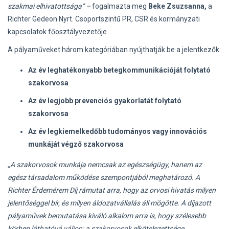
szakmai elhivatottsága” –
fogalmazta meg
Beke Zsuzsanna,
a
Richter Gedeon Nyrt. Csoportszintű PR, CSR és kormányzati
kapcsolatok főosztályvezetője.
A pályaműveket három kategóriában nyújthatják be a jelentkezők:
Az év leghatékonyabb betegkommunikációját folytató
szakorvosa
Az év legjobb prevenciós gyakorlatát folytató
szakorvosa
Az év legkiemelkedőbb tudományos vagy innovációs
munkáját végző szakorvosa
„A szakorvosok munkája nemcsak az egészségügy, hanem az
egész társadalom működése szempontjából meghatározó. A
Richter Érdemérem Díj rámutat arra, hogy az orvosi hivatás milyen
jelentőséggel bír, és milyen áldozatvállalás áll mögötte. A díjazott
pályaművek bemutatása kiváló alkalom arra is, hogy szélesebb
körben láthatóvá váljon: a szakorvosok elkötelezettsége