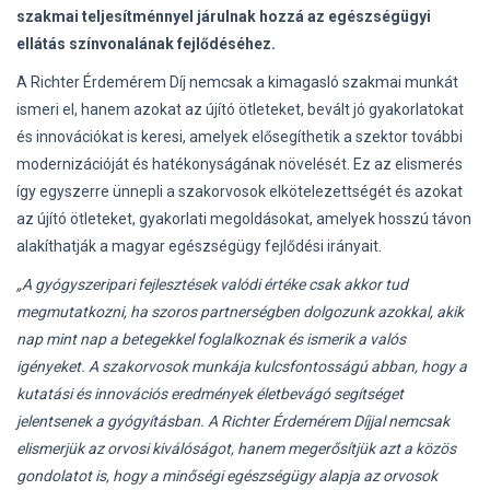
szakmai teljesítménnyel járulnak hozzá az egészségügyi
ellátás színvonalának fejlődéséhez.
A Richter Érdemérem Díj nemcsak a kimagasló szakmai munkát
ismeri el, hanem azokat az újító ötleteket, bevált jó gyakorlatokat
és innovációkat is keresi, amelyek elősegíthetik a szektor további
modernizációját és hatékonyságának növelését. Ez az elismerés
így egyszerre ünnepli a szakorvosok elkötelezettségét és azokat
az újító ötleteket, gyakorlati megoldásokat, amelyek hosszú távon
alakíthatják a magyar egészségügy fejlődési irányait.
„A gyógyszeripari fejlesztések valódi értéke csak akkor tud
megmutatkozni, ha szoros partnerségben dolgozunk azokkal, akik
nap mint nap a betegekkel foglalkoznak és ismerik a valós
igényeket. A szakorvosok munkája kulcsfontosságú abban, hogy a
kutatási és innovációs eredmények életbevágó segítséget
jelentsenek a gyógyításban. A Richter Érdemérem Díjjal nemcsak
elismerjük az orvosi kiválóságot, hanem megerősítjük azt a közös
gondolatot is, hogy a minőségi egészségügy alapja az orvosok