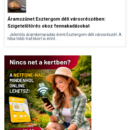
Áramszünet Esztergom déli városrészében:
Szigetelőtörés okoz fennakadásokat
Jelentős áramkimaradás érinti Esztergom déli városrészét. A
hiba több trafókört is érint...