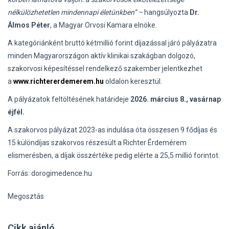
nélkülözhetetlen mindennapi életünkben” –
hangsúlyozta
Dr.
Álmos Péter
, a Magyar Orvosi Kamara elnöke.
A kategóriánként bruttó kétmillió forint díjazással járó pályázatra
minden Magyarországon aktív klinikai szakágban dolgozó,
szakorvosi képesítéssel rendelkező szakember jelentkezhet
a
www.richtererdemerem.hu
oldalon keresztül.
A pályázatok feltöltésének határideje
2026. március 8., vasárnap
éjfél.
A szakorvos pályázat 2023-as indulása óta összesen 9 fődíjas és
15 különdíjas szakorvos részesült a Richter Érdemérem
elismerésben, a díjak összértéke pedig elérte a 25,5 millió forintot.
Forrás: dorogimedence.hu
Megosztás
Cikk ajánló