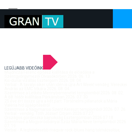
LEGÚJABB VIDEÓINK
Mujdricza Ferenc építész kiállítása és előadása a
Szentgyörgymezői Olvasókörben 2026. 06. 13.
Kis-dunai vízállás Esztergom 2026. 08. 04.
Verbal - A tavalyi siker után idén is újra Art Week! vendég: Vereckei
András az EMC titkára 2026. 08. 04.
Szentmise a Letkési Mennybemenetel templomból 2026. 08. 02.
A 68. hídőr kiállítása Párkányban 2026. 07. 30.
25 éve ért össze újra a két part: Történelmi pillanatok a Mária
Valéria híd újjáépítéséről
Szentmise a Nagymarosi Szent Kereszt templomból 2026. 07. 26.
Verbal - vendég: Tóth József Citrom 2026.07.27.
Országos gördeszka bajnokság Esztergomban 2026.07.18.
Szentmise a Mogyorósbányai Szűz Mária Neve templomból 2026.
07. 19.
Verbal - A leghitelesebb magyar rock-blues hang tolmácsolója,