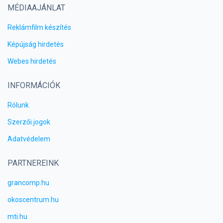
MÉDIAAJÁNLAT
Reklámfilm készítés
Képújság hirdetés
Webes hirdetés
INFORMÁCIÓK
Rólunk
Szerzői jogok
Adatvédelem
PARTNEREINK
grancomp.hu
okoscentrum.hu
mti.hu