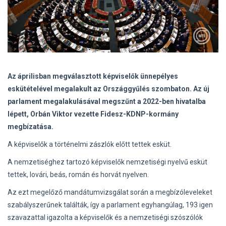
Az áprilisban megválasztott képviselők ünnepélyes
eskütételével megalakult az Országgyűlés szombaton. Az új
parlament megalakulásával megszűnt a 2022-ben hivatalba
lépett, Orbán Viktor vezette Fidesz-KDNP-kormány
megbízatása.
A képviselők a történelmi zászlók előtt tettek esküt.
A nemzetiséghez tartozó képviselők nemzetiségi nyelvű esküt
tettek, lovári, beás, román és horvát nyelven.
Az ezt megelőző mandátumvizsgálat során a megbízóleveleket
szabályszerűnek találták, így a parlament egyhangúlag, 193 igen
szavazattal igazolta a képviselők és a nemzetiségi szószólók