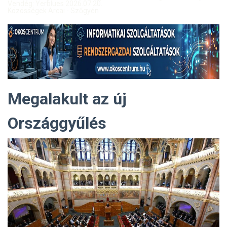
Vendég: Yerblues 2026.07.20.
Közösségek Arcai - Szőgyén
Megalakult az új
Országgyűlés