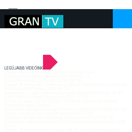
LEGÚJABB VIDEÓINK
Mujdricza Ferenc építész kiállítása és előadása a
Szentgyörgymezői Olvasókörben 2026. 06. 13.
Kis-dunai vízállás Esztergom 2026. 08. 04.
Verbal - A tavalyi siker után idén is újra Art Week! vendég: Vereckei
András az EMC titkára 2026. 08. 04.
Szentmise a Letkési Mennybemenetel templomból 2026. 08. 02.
A 68. hídőr kiállítása Párkányban 2026. 07. 30.
25 éve ért össze újra a két part: Történelmi pillanatok a Mária
Valéria híd újjáépítéséről
Szentmise a Nagymarosi Szent Kereszt templomból 2026. 07. 26.
Verbal - vendég: Tóth József Citrom 2026.07.27.
Országos gördeszka bajnokság Esztergomban 2026.07.18.
Szentmise a Mogyorósbányai Szűz Mária Neve templomból 2026.
07. 19.
Verbal - A leghitelesebb magyar rock-blues hang tolmácsolója,