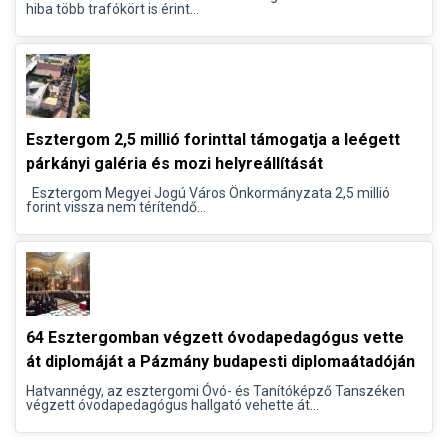
hiba több trafókört is érint...
Esztergom 2,5 millió forinttal támogatja a leégett
párkányi galéria és mozi helyreállítását
Esztergom Megyei Jogú Város Önkormányzata 2,5 millió
forint vissza nem térítendő...
64 Esztergomban végzett óvodapedagógus vette
át diplomáját a Pázmány budapesti diplomaátadóján
Hatvannégy, az esztergomi Óvó- és Tanítóképző Tanszéken
végzett óvodapedagógus hallgató vehette át...