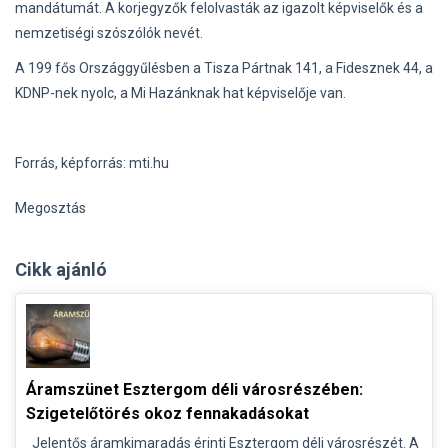
mandátumát. A korjegyzők felolvasták az igazolt képviselők és a
nemzetiségi szószólók nevét.
A 199 fős Országgyűlésben a Tisza Pártnak 141, a Fidesznek 44, a
KDNP-nek nyolc, a Mi Hazánknak hat képviselője van.
Forrás, képforrás: mti.hu
Megosztás
Cikk ajánló
Áramszünet Esztergom déli városrészében:
Szigetelőtörés okoz fennakadásokat
Jelentős áramkimaradás érinti Esztergom déli városrészét. A