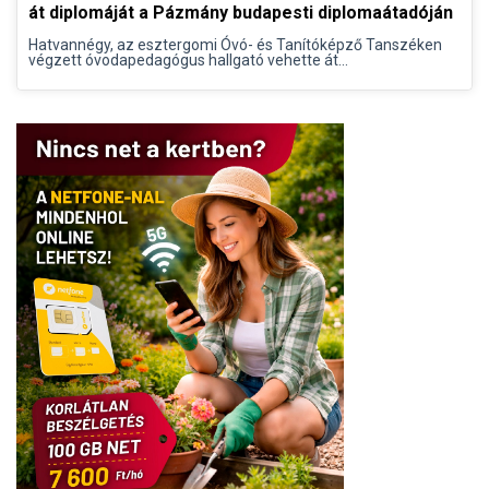
át diplomáját a Pázmány budapesti diplomaátadóján
Hatvannégy, az esztergomi Óvó- és Tanítóképző Tanszéken
végzett óvodapedagógus hallgató vehette át...