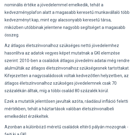
nominális értéke a jövedelemmel emelkedik, tehát a
kedvezményplafon alatt a magasabb keresetű munkavállaló több
kedvezményt kap, mint egy alacsonyabb keresetű társa,
miközben utóbbinak jelentene nagyobb segítséget a magasabb
összeg.
Az átlagos életszínvonalhoz szükséges nettó jövedelemhez
hasonlítva az adatok vegyes képet mutatnak a GKI elemzése
szerint: 2010-ben a családok átlagos jövedelmi adatai még rendre
alulmúlták az átlagos életszínvonalhoz szükségesnek tartottakat.
Kifejezetten a nagycsaládosok voltak kedvezőtlen helyzetben, az
átlagos életszínvonalhoz szükséges jövedelemnek csak 70
százalékán álltak, míg a többi család 80 százalék körül.
Ezek a mutatók jelentősen javultak azóta, ráadásul infláció feletti
mértékben, tehát a háztartások valóban életszínvonalbeli
emelkedést érzékeltek.
Azonban a különböző méretű családok eltérő pályán mozognak -
fejti ki a GKI.