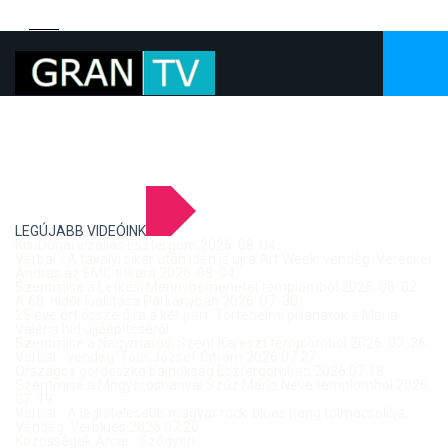
LEGÚJABB VIDEÓINK
Kis-Dunai vízállás Esztergom 2026. 08. 04.
Verbal - A tavalyi siker után idén is újra Art Week! vendég: Vereckei
András az EMC titkára 2026. 08. 04.
Szentmise a Letkési Mennybemenetel templomból 2026. 08. 02.
A 68. hídőr kiállítása Párkányban 2026. 07. 30.
25 éve ért össze újra a két part: Történelmi pillanatok a Mária
Valéria híd újjáépítéséről
Szentmise a Nagymarosi Szent Kereszt templomból 2026. 07. 26.
Verbal - vendég: Tóth József Citrom 2026.07.27.
Országos gördeszka bajnokság Esztergomban 2026.07.18.
Szentmise a Mogyorósbányai Szűz Mária Neve templomból 2026.
07. 19.
Verbal - A leghitelesebb magyar rock-blues hang tolmácsolója,
Vendég: Yerblues 2026.07.20.
Közösségek Arcai - Szőgyén