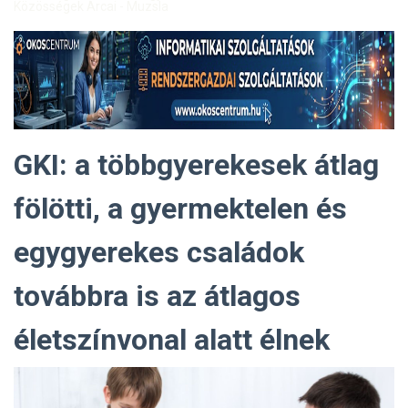
Közösségek Arcai - Muzsla
GKI: a többgyerekesek átlag
fölötti, a gyermektelen és
egygyerekes családok
továbbra is az átlagos
életszínvonal alatt élnek