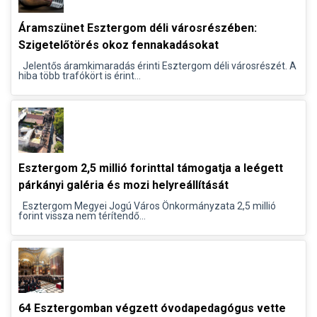
Áramszünet Esztergom déli városrészében:
Szigetelőtörés okoz fennakadásokat
Jelentős áramkimaradás érinti Esztergom déli városrészét. A
hiba több trafókört is érint...
Esztergom 2,5 millió forinttal támogatja a leégett
párkányi galéria és mozi helyreállítását
Esztergom Megyei Jogú Város Önkormányzata 2,5 millió
forint vissza nem térítendő...
64 Esztergomban végzett óvodapedagógus vette