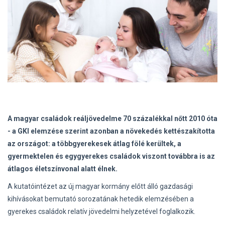
A magyar családok reáljövedelme 70 százalékkal nőtt 2010 óta
- a GKI elemzése szerint azonban a növekedés kettészakította
az országot: a többgyerekesek átlag fölé kerültek, a
gyermektelen és egygyerekes családok viszont továbbra is az
átlagos életszínvonal alatt élnek.
A kutatóintézet az új magyar kormány előtt álló gazdasági
kihívásokat bemutató sorozatának hetedik elemzésében a
gyerekes családok relatív jövedelmi helyzetével foglalkozik.