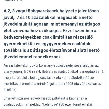
A 2, 3 vagy többgyerekesek helyzete jelentősen
javul,: 7 és 10 százalékkal magasabb a nettó
jövedelmük átlagosan, mint amennyi az átlagos
életszínvonalhoz szükséges. Ezzel szemben a
kedvezményekben csak limitáltan részesülő
gyermeknélküli és egygyermekes családok
továbbra is az átlagos életszínvonal alatti nettó
jövedelemmel rendelkeznek.
Arra is kitértek, hogy új kormány eddigi bejelentései alapján az
alanyi jogon járó GYES-t, illetve a családi pótlékot is megduplázná,
mely körülbelül a befagyasztásuk óta kumulálódott infláció
mértékével emelné a mindkét juttatást (2008 óta változatlan az
értékük).
Emellett számos egyéb, kisebb juttatást is kapnának a
családosok, mint például "kelengye" (50 ezer forint értékű