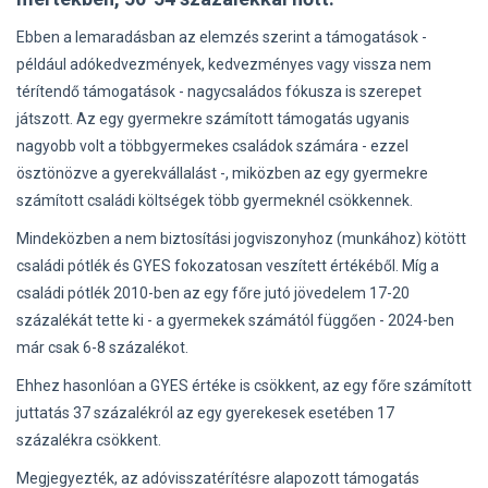
Ebben a lemaradásban az elemzés szerint a támogatások -
például adókedvezmények, kedvezményes vagy vissza nem
térítendő támogatások - nagycsaládos fókusza is szerepet
játszott. Az egy gyermekre számított támogatás ugyanis
nagyobb volt a többgyermekes családok számára - ezzel
ösztönözve a gyerekvállalást -, miközben az egy gyermekre
számított családi költségek több gyermeknél csökkennek.
Mindeközben a nem biztosítási jogviszonyhoz (munkához) kötött
családi pótlék és GYES fokozatosan veszített értékéből. Míg a
családi pótlék 2010-ben az egy főre jutó jövedelem 17-20
százalékát tette ki - a gyermekek számától függően - 2024-ben
már csak 6-8 százalékot.
Ehhez hasonlóan a GYES értéke is csökkent, az egy főre számított
juttatás 37 százalékról az egy gyerekesek esetében 17
százalékra csökkent.
Megjegyezték, az adóvisszatérítésre alapozott támogatás