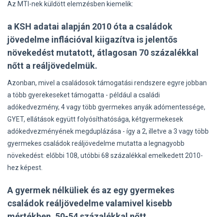
Az MTI-nek küldött elemzésben kiemelik:
a KSH adatai alapján 2010 óta a családok
jövedelme inflációval kiigazítva is jelentős
növekedést mutatott, átlagosan 70 százalékkal
nőtt a reáljövedelmük.
Azonban, mivel a családosok támogatási rendszere egyre jobban
a több gyerekeseket támogatta - például a családi
adókedvezmény, 4 vagy több gyermekes anyák adómentessége,
GYET, ellátások együtt folyósíthatósága, kétgyermekesek
adókedvezményének megduplázása - így a 2, illetve a 3 vagy több
gyermekes családok reáljövedelme mutatta a legnagyobb
növekedést: előbbi 108, utóbbi 68 százalékkal emelkedett 2010-
hez képest.
A gyermek nélküliek és az egy gyermekes
családok reáljövedelme valamivel kisebb
mértékben, 50-54 százalékkal nőtt.