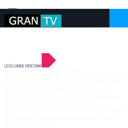
LEGÚJABB VIDEÓINK
Kis-Dunai vízállás Esztergom 2026. 08. 04.
Verbal - A tavalyi siker után idén is újra Art Week! vendég: Vereckei
András az EMC titkára 2026. 08. 04.
Szentmise a Letkési Mennybemenetel templomból 2026. 08. 02.
A 68. hídőr kiállítása Párkányban 2026. 07. 30.
25 éve ért össze újra a két part: Történelmi pillanatok a Mária
Valéria híd újjáépítéséről
Szentmise a Nagymarosi Szent Kereszt templomból 2026. 07. 26.
Verbal - vendég: Tóth József Citrom 2026.07.27.
Országos gördeszka bajnokság Esztergomban 2026.07.18.
Szentmise a Mogyorósbányai Szűz Mária Neve templomból 2026.
07. 19.
Verbal - A leghitelesebb magyar rock-blues hang tolmácsolója,
Vendég: Yerblues 2026.07.20.
Közösségek Arcai - Szőgyén