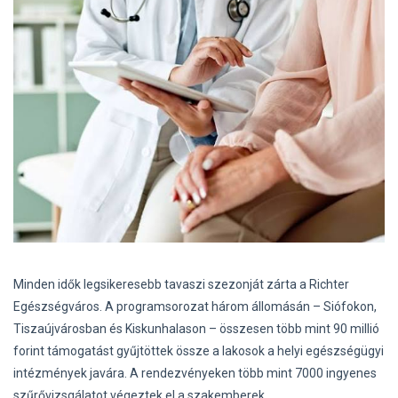
Minden idők legsikeresebb tavaszi szezonját zárta a Richter
Egészségváros. A programsorozat három állomásán – Siófokon,
Tiszaújvárosban és Kiskunhalason – összesen több mint 90 millió
forint támogatást gyűjtöttek össze a lakosok a helyi egészségügyi
intézmények javára. A rendezvényeken több mint 7000 ingyenes
szűrővizsgálatot végeztek el a szakemberek.