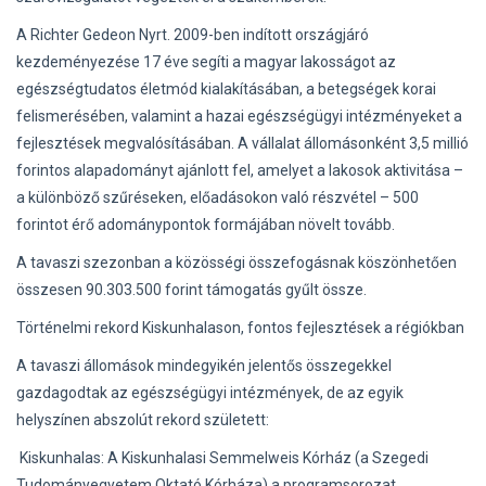
A Richter Gedeon Nyrt. 2009-ben indított országjáró
kezdeményezése 17 éve segíti a magyar lakosságot az
egészségtudatos életmód kialakításában, a betegségek korai
felismerésében, valamint a hazai egészségügyi intézményeket a
fejlesztések megvalósításában. A vállalat állomásonként 3,5 millió
forintos alapadományt ajánlott fel, amelyet a lakosok aktivitása –
a különböző szűréseken, előadásokon való részvétel – 500
forintot érő adománypontok formájában növelt tovább.
A tavaszi szezonban a közösségi összefogásnak köszönhetően
összesen 90.303.500 forint támogatás gyűlt össze.
Történelmi rekord Kiskunhalason, fontos fejlesztések a régiókban
A tavaszi állomások mindegyikén jelentős összegekkel
gazdagodtak az egészségügyi intézmények, de az egyik
helyszínen abszolút rekord született:
Kiskunhalas: A Kiskunhalasi Semmelweis Kórház (a Szegedi
Tudományegyetem Oktató Kórháza) a programsorozat