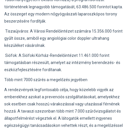
történetének legnagyobb támogatását, 63.486.500 forintot kapta.
Az összeget egy modern nőgyógyászati laparoszkópos torony
beszerzésére fordítják.
Tiszaújváros: A Városi Rendelőintézet számára 15.356.000 forint
gyűlt össze, amiből egy angiológiai color doppler ultrahang
készüléket vásárolnak.
Siófok: A Siófoki Kórház-Rendelőintézet 11.461.000 forint
támogatásban részesült, amelyet az intézmény berendezés- és
eszközfejlesztésére fordítanak.
Több mint 7000 szűrés a megelőzés jegyében
A rendezvények legfontosabb célja, hogy közelebb vigyék az
emberekhez azokat a prevenciós szolgáltatásokat, amelyekhez
sok esetben csak hosszú várakozással vagy utazással férnének
hozzá. A tavaszi szezonban több mint 7.000 szűrővizsgálatot és
állapotfelmérést végeztek el. A látogatók emellett ingyenes
egészségügyi tanácsadásokon vehettek részt, és a megelőzéssel