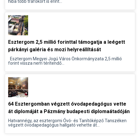
hiba több trafókört is érint...
Esztergom 2,5 millió forinttal támogatja a leégett
párkányi galéria és mozi helyreállítását
Esztergom Megyei Jogú Város Önkormányzata 2,5 millió
forint vissza nem térítendő...
64 Esztergomban végzett óvodapedagógus vette
át diplomáját a Pázmány budapesti diplomaátadóján
Hatvannégy, az esztergomi Óvó- és Tanítóképző Tanszéken
végzett óvodapedagógus hallgató vehette át...