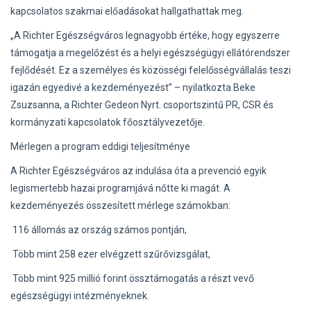
kapcsolatos szakmai előadásokat hallgathattak meg.
„A Richter Egészségváros legnagyobb értéke, hogy egyszerre
támogatja a megelőzést és a helyi egészségügyi ellátórendszer
fejlődését. Ez a személyes és közösségi felelősségvállalás teszi
igazán egyedivé a kezdeményezést” – nyilatkozta Beke
Zsuzsanna, a Richter Gedeon Nyrt. csoportszintű PR, CSR és
kormányzati kapcsolatok főosztályvezetője.
Mérlegen a program eddigi teljesítménye
A Richter Egészségváros az indulása óta a prevenció egyik
legismertebb hazai programjává nőtte ki magát. A
kezdeményezés összesített mérlege számokban:
116 állomás az ország számos pontján,
Több mint 258 ezer elvégzett szűrővizsgálat,
Több mint 925 millió forint össztámogatás a részt vevő
egészségügyi intézményeknek.