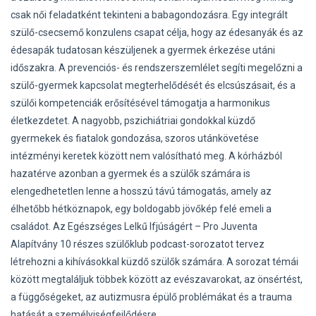
csak női feladatként tekinteni a babagondozásra. Egy integrált
szülő-csecsemő konzulens csapat célja, hogy az édesanyák és az
édesapák tudatosan készüljenek a gyermek érkezése utáni
időszakra. A prevenciós- és rendszerszemlélet segíti megelőzni a
szülő-gyermek kapcsolat megterhelődését és elcsúszásait, és a
szülői kompetenciák erősítésével támogatja a harmonikus
életkezdetet. A nagyobb, pszichiátriai gondokkal küzdő
gyermekek és fiatalok gondozása, szoros utánkövetése
intézményi keretek között nem valósítható meg. A kórházból
hazatérve azonban a gyermek és a szülők számára is
elengedhetetlen lenne a hosszú távú támogatás, amely az
élhetőbb hétköznapok, egy boldogabb jövőkép felé emeli a
családot. Az Egészséges Lelkű Ifjúságért – Pro Juventa
Alapítvány 10 részes szülőklub podcast-sorozatot tervez
létrehozni a kihívásokkal küzdő szülők számára. A sorozat témái
között megtaláljuk többek között az evészavarokat, az önsértést,
a függőségeket, az autizmusra épülő problémákat és a trauma
hatását a személyiségfejlődésre.