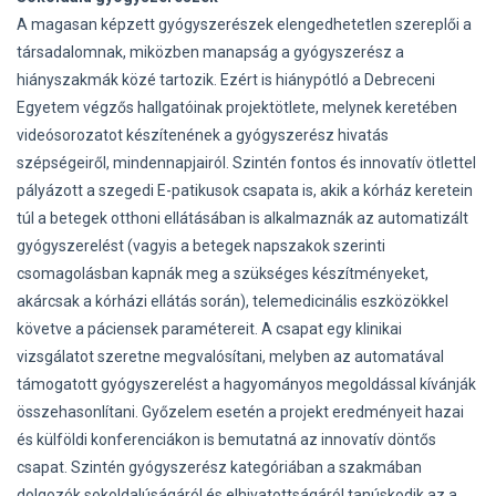
A magasan képzett gyógyszerészek elengedhetetlen szereplői a
társadalomnak, miközben manapság a gyógyszerész a
hiányszakmák közé tartozik. Ezért is hiánypótló a Debreceni
Egyetem végzős hallgatóinak projektötlete, melynek keretében
videósorozatot készítenének a gyógyszerész hivatás
szépségeiről, mindennapjairól. Szintén fontos és innovatív ötlettel
pályázott a szegedi E-patikusok csapata is, akik a kórház keretein
túl a betegek otthoni ellátásában is alkalmaznák az automatizált
gyógyszerelést (vagyis a betegek napszakok szerinti
csomagolásban kapnák meg a szükséges készítményeket,
akárcsak a kórházi ellátás során), telemedicinális eszközökkel
követve a páciensek paramétereit. A csapat egy klinikai
vizsgálatot szeretne megvalósítani, melyben az automatával
támogatott gyógyszerelést a hagyományos megoldással kívánják
összehasonlítani. Győzelem esetén a projekt eredményeit hazai
és külföldi konferenciákon is bemutatná az innovatív döntős
csapat. Szintén gyógyszerész kategóriában a szakmában
dolgozók sokoldalúságáról és elhivatottságáról tanúskodik az a