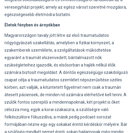
veresegyházi projekt, amely az egész várost szeretné mozgásra,
egészségesebb életmódra biztatni.
Életek fényben és árnyékban
Magyarországon tavaly jött létre az első traumatudatos
nőgyógyászati szakellátás, amelyben a fizikai környezet, a
szakemberek szemlélete, a szolgáltatások működtetése
egyaránt a traumát elszenvedett, bántalmazott nők
szükségleteihez igazodik, és elsősorban a hajlék nélkül élők
számára biztosít megoldást. A döntős egészségügyi szakdolgozó
csapat célja a traumatudatos szemlélet népszerűsítése széles
körben, azt vallják, a kitüntetett figyelmet nem csak a traumán
átesett páciensek, de minden nő számára elérhetővé kell tenni. A
szülők fontos szereplői a mindennapoknak, két projekt is őket
célozza meg, egyik a korai szakaszra, a szülőségre való
felkészülésre fókuszálva, a másik pedig podcast-sorozat
formájában nézne egy-egy sokakat érintő kérdéskör mélyére. Bár
a szülőség mindkét nemet érinti, sokan hajlamosak még mindig