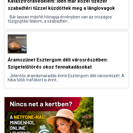
Katasztrófavédelem: Idén már közel tízezer
szabadtéri tűzzel küzdöttek meg a lánglovagok
Bár lassan másfél hónapja érvényben van az országos
tűzgyújtási tilalom, a szabadtéri...
Áramszünet Esztergom déli városrészében:
Szigetelőtörés okoz fennakadásokat
Jelentős áramkimaradás érinti Esztergom déli városrészét. A
hiba több trafókört is érint...