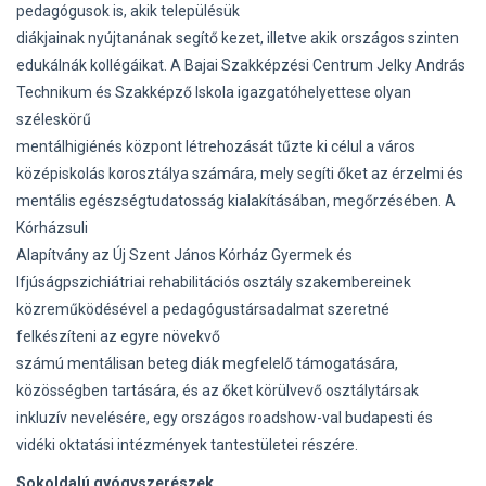
pedagógusok is, akik településük
diákjainak nyújtanának segítő kezet, illetve akik országos szinten
edukálnák kollégáikat. A Bajai Szakképzési Centrum Jelky András
Technikum és Szakképző Iskola igazgatóhelyettese olyan
széleskörű
mentálhigiénés központ létrehozását tűzte ki célul a város
középiskolás korosztálya számára, mely segíti őket az érzelmi és
mentális egészségtudatosság kialakításában, megőrzésében. A
Kórházsuli
Alapítvány az Új Szent János Kórház Gyermek és
Ifjúságpszichiátriai rehabilitációs osztály szakembereinek
közreműködésével a pedagógustársadalmat szeretné
felkészíteni az egyre növekvő
számú mentálisan beteg diák megfelelő támogatására,
közösségben tartására, és az őket körülvevő osztálytársak
inkluzív nevelésére, egy országos roadshow-val budapesti és
vidéki oktatási intézmények tantestületei részére.
Sokoldalú gyógyszerészek