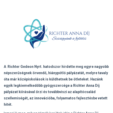
A Richter Gedeon Nyrt. hatodszor hirdette meg egyre nagyobb
népszerűségnek örvendő, hiánypótló pályázatát, melyre tavaly
óta már középiskolások is küldhetnek be ötleteket. Hazánk
egyik legkiemelkedőbb gyógyszercége a Richter Anna Díj
pályázat kiírásával őrzi és továbbviszi az alapítócsalád
szellemiségét, az innovációba, folyamatos fejlesztésbe vetett
hitét.