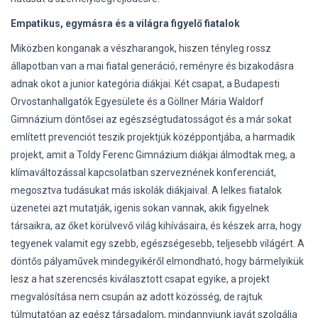
Empatikus, egymásra és a világra figyelő fiatalok
Miközben konganak a vészharangok, hiszen tényleg rossz
állapotban van a mai fiatal generáció, reményre és bizakodásra
adnak okot a junior kategória diákjai. Két csapat, a Budapesti
Orvostanhallgatók Egyesülete és a Göllner Mária Waldorf
Gimnázium döntősei az egészségtudatosságot és a már sokat
említett prevenciót teszik projektjük középpontjába, a harmadik
projekt, amit a Toldy Ferenc Gimnázium diákjai álmodtak meg, a
klímaváltozással kapcsolatban szerveznének konferenciát,
megosztva tudásukat más iskolák diákjaival. A lelkes fiatalok
üzenetei azt mutatják, igenis sokan vannak, akik figyelnek
társaikra, az őket körülvevő világ kihívásaira, és készek arra, hogy
tegyenek valamit egy szebb, egészségesebb, teljesebb világért. A
döntős pályaművek mindegyikéről elmondható, hogy bármelyikük
lesz a hat szerencsés kiválasztott csapat egyike, a projekt
megvalósítása nem csupán az adott közösség, de rajtuk
túlmutatóan az egész társadalom, mindannyiunk javát szolgálja