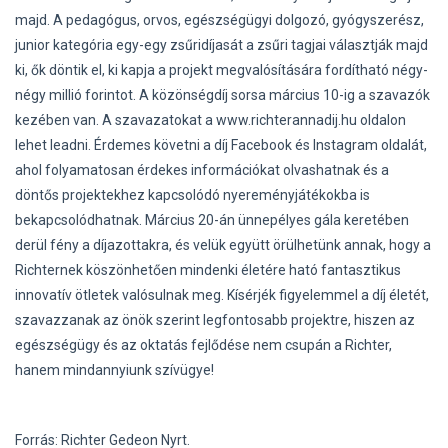
majd. A pedagógus, orvos, egészségügyi dolgozó, gyógyszerész,
junior kategória egy-egy zsűridíjasát a zsűri tagjai választják majd
ki, ők döntik el, ki kapja a projekt megvalósítására fordítható négy-
négy millió forintot. A közönségdíj sorsa március 10-ig a szavazók
kezében van. A szavazatokat a www.richterannadij.hu oldalon
lehet leadni. Érdemes követni a díj Facebook és Instagram oldalát,
ahol folyamatosan érdekes információkat olvashatnak és a
döntős projektekhez kapcsolódó nyereményjátékokba is
bekapcsolódhatnak. Március 20-án ünnepélyes gála keretében
derül fény a díjazottakra, és velük együtt örülhetünk annak, hogy a
Richternek köszönhetően mindenki életére ható fantasztikus
innovatív ötletek valósulnak meg. Kísérjék figyelemmel a díj életét,
szavazzanak az önök szerint legfontosabb projektre, hiszen az
egészségügy és az oktatás fejlődése nem csupán a Richter,
hanem mindannyiunk szívügye!
Forrás: Richter Gedeon Nyrt.