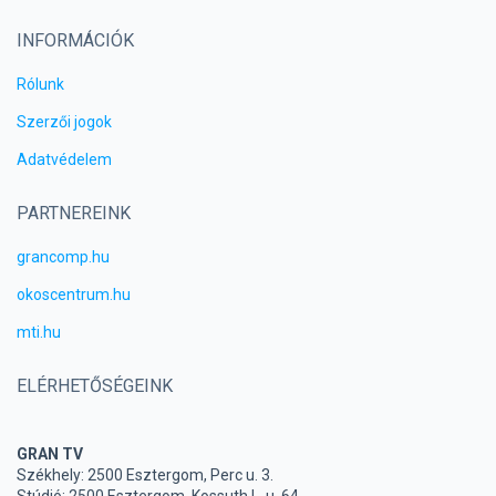
INFORMÁCIÓK
Rólunk
Szerzői jogok
Adatvédelem
PARTNEREINK
grancomp.hu
okoscentrum.hu
mti.hu
ELÉRHETŐSÉGEINK
GRAN TV
Székhely: 2500 Esztergom, Perc u. 3.
Stúdió: 2500 Esztergom, Kossuth L. u. 64.