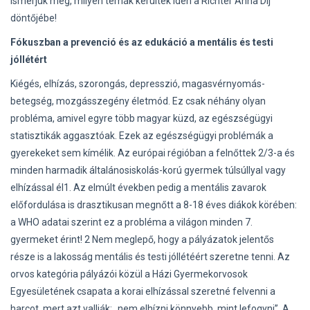
Ismerjük meg, milyen témák kerültek idén a Richter Anna Díj
döntőjébe!
Fókuszban a prevenció és az edukáció a mentális és testi
jóllétért
Kiégés, elhízás, szorongás, depresszió, magasvérnyomás-
betegség, mozgásszegény életmód. Ez csak néhány olyan
probléma, amivel egyre több magyar küzd, az egészségügyi
statisztikák aggasztóak. Ezek az egészségügyi problémák a
gyerekeket sem kímélik. Az európai régióban a felnőttek 2/3-a és
minden harmadik általánosiskolás-korú gyermek túlsúllyal vagy
elhízással él1. Az elmúlt években pedig a mentális zavarok
előfordulása is drasztikusan megnőtt a 8-18 éves diákok körében:
a WHO adatai szerint ez a probléma a világon minden 7.
gyermeket érint! 2 Nem meglepő, hogy a pályázatok jelentős
része is a lakosság mentális és testi jóllétéért szeretne tenni. Az
orvos kategória pályázói közül a Házi Gyermekorvosok
Egyesületének csapata a korai elhízással szeretné felvenni a
harcot, mert azt vallják: „nem elhízni könnyebb, mint lefogyni”. A