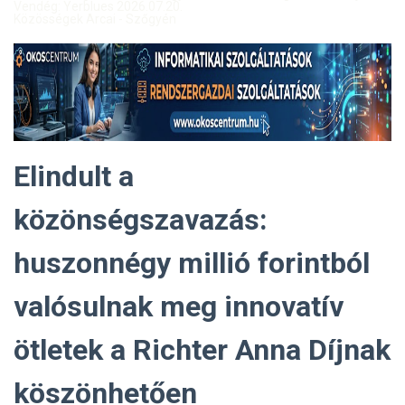
Vendég: Yerblues 2026.07.20.
Közösségek Arcai - Szőgyén
Elindult a
közönségszavazás:
huszonnégy millió forintból
valósulnak meg innovatív
ötletek a Richter Anna Díjnak
köszönhetően