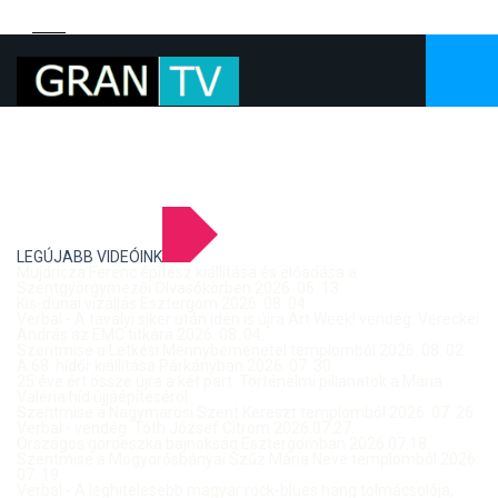
LEGÚJABB VIDEÓINK
Mujdricza Ferenc építész kiállítása és előadása a
Szentgyörgymezői Olvasókörben 2026. 06. 13.
Kis-dunai vízállás Esztergom 2026. 08. 04.
Verbal - A tavalyi siker után idén is újra Art Week! vendég: Vereckei
András az EMC titkára 2026. 08. 04.
Szentmise a Letkési Mennybemenetel templomból 2026. 08. 02.
A 68. hídőr kiállítása Párkányban 2026. 07. 30.
25 éve ért össze újra a két part: Történelmi pillanatok a Mária
Valéria híd újjáépítéséről
Szentmise a Nagymarosi Szent Kereszt templomból 2026. 07. 26.
Verbal - vendég: Tóth József Citrom 2026.07.27.
Országos gördeszka bajnokság Esztergomban 2026.07.18.
Szentmise a Mogyorósbányai Szűz Mária Neve templomból 2026.
07. 19.
Verbal - A leghitelesebb magyar rock-blues hang tolmácsolója,