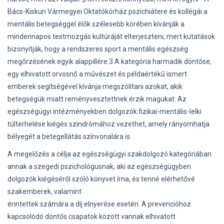
Bács-Kiskun Vármegyei Oktatókórház pszichiátere és kollégái a
mentális betegséggel élők szélesebb körében kívánják a
mindennapos testmozgás kultúráját elterjeszteni, mert kutatások
bizonyítják, hogy a rendszeres sport a mentális egészség
megőrzésének egyik alappillére.3 A kategória harmadik döntőse,
egy elhivatott orvosnő a művészet és példaértékű ismert
emberek segítségével kívánja megszólítani azokat, akik
betegségük miatt reményvesztettnek érzik magukat. Az
egészségügyi intézményekben dolgozók fizikai-mentális-lelki
túlterhelése kiégés szindrómához vezethet, amely rányomhatja
bélyegét a betegellátás színvonalára is.
A megelőzés a célja az egészségügyi szakdolgozó kategóriában
annak a szegedi pszichológusnak, aki az egészségügyben
dolgozók kiégéséről szóló könyvet írna, és tenné elérhetővé
szakemberek, valamint
érintettek számára a díj elnyerése esetén. A prevencióhoz
kapcsolódó döntős csapatok között vannak elhivatott