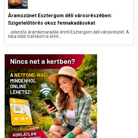
Áramszünet Esztergom déli városrészében:
Szigetelőtörés okoz fennakadásokat
Jelentős áramkimaradás érinti Esztergom déli városrészét. A
hiba több trafókört is érint...