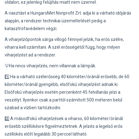
oldalon, ez jelenleg felújítás miatt nem üzemel.
A riasztást a HungaroMet Nonprofit Zrt. adja ki a várható időjárás
alapján, a rendszer technikai üzemeltetését pedig a
katasztrófavédelem végzi.
A viharjelzőpontok sárga villogó fénnyel jelzik, ha erős szélre,
viharra kell számítani. A szél erősségétől függ, hogy milyen
viharjelzést ad a rendszer.
💡Ha nincs viharjelzés, nem villannak a lámpák.
1️⃣ Ha a várható szélerősség 40 kilométer/óránál erősebb, de 60
kilométer/óránál gyengébb, elsőfokú viharjelzést adnak ki.
Elsőfokú viharjelzés esetén percenként 45 felvillanás jelzi a
veszélyt. Ilyenkor csak a parttól számított 500 méteren belül
szabad a vízben tartózkodni.
2️⃣ A másodfokú viharjelzések a viharos, 60 kilométer/óránál
erősebb széllökésre figyelmeztetnek. A jelzés a legelső erős
széllökés előtt legalább 30 perccel látható.