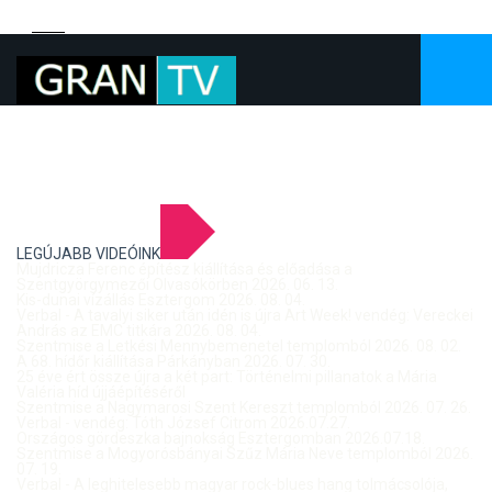
LEGÚJABB VIDEÓINK
Mujdricza Ferenc építész kiállítása és előadása a
Szentgyörgymezői Olvasókörben 2026. 06. 13.
Kis-dunai vízállás Esztergom 2026. 08. 04.
Verbal - A tavalyi siker után idén is újra Art Week! vendég: Vereckei
András az EMC titkára 2026. 08. 04.
Szentmise a Letkési Mennybemenetel templomból 2026. 08. 02.
A 68. hídőr kiállítása Párkányban 2026. 07. 30.
25 éve ért össze újra a két part: Történelmi pillanatok a Mária
Valéria híd újjáépítéséről
Szentmise a Nagymarosi Szent Kereszt templomból 2026. 07. 26.
Verbal - vendég: Tóth József Citrom 2026.07.27.
Országos gördeszka bajnokság Esztergomban 2026.07.18.
Szentmise a Mogyorósbányai Szűz Mária Neve templomból 2026.
07. 19.
Verbal - A leghitelesebb magyar rock-blues hang tolmácsolója,