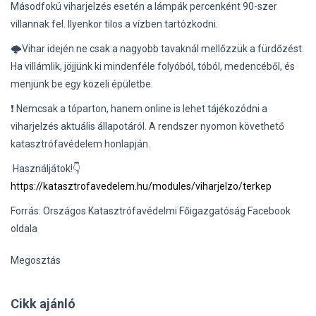
Másodfokú viharjelzés esetén a lámpák percenként 90-szer
villannak fel. Ilyenkor tilos a vízben tartózkodni.
🌩Vihar idején ne csak a nagyobb tavaknál mellőzzük a fürdőzést.
Ha villámlik, jöjjünk ki mindenféle folyóból, tóból, medencéből, és
menjünk be egy közeli épületbe.
❗ Nemcsak a tóparton, hanem online is lehet tájékozódni a
viharjelzés aktuális állapotáról. A rendszer nyomon követhető
katasztrófavédelem honlapján.
Használjátok!👇
https://katasztrofavedelem.hu/modules/viharjelzo/terkep
Forrás: Országos Katasztrófavédelmi Főigazgatóság Facebook
oldala
Megosztás
Cikk ajánló