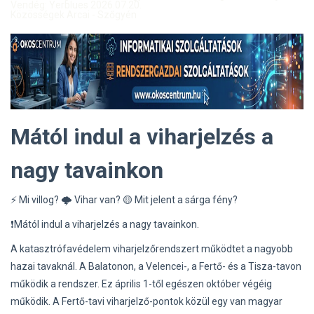
Vendég: Yerblues 2026.07.20.
Közösségek Arcai - Szőgyén
Mától indul a viharjelzés a
nagy tavainkon
⚡ Mi villog? 🌩 Vihar van? 🟡 Mit jelent a sárga fény?
❗Mától indul a viharjelzés a nagy tavainkon.
A katasztrófavédelem viharjelzőrendszert működtet a nagyobb
hazai tavaknál. A Balatonon, a Velencei-, a Fertő- és a Tisza-tavon
működik a rendszer. Ez április 1-től egészen október végéig
működik. A Fertő-tavi viharjelző-pontok közül egy van magyar