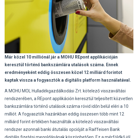
Már közel 10 milliónál jár a MOHU REpont applikációján
keresztül történő bankszámlára utalások száma. Ennek
eredményeként eddig összesen közel 12 milliárd forintot
kaptak vissza a fogyasztók a digitális platform használatával.
A MOHU MOL Hulladékgazdálkodási Zrt. kötelező visszaváltási
rendszerében, a REpont applikáción keresztül teljesített közvetlen
bankszámlára történő utalások száma rövid időn belül eléri a 10
milliót. A fogyasztók hazánkban eddig összesen több mint 12
milliárd forint értékben használták a kötelező visszaváltási
rendszer azonnali banki átutalás opcióját a Raiffeisen Bank
digitális fizetési megoldásának köszönhetően. Ez a mérföldkő jól