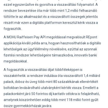
ezzel egyszerűsítve és gyorsítva a visszaváltási folyamatot. A
rendszer bevezetése óta már több mint 1,2 millió felhasználó
töltötte le az alkalmazást és a visszaváltott összegek jelentős
részét már ezen a digitális platformon keresztül kérik vissza a
fogyasztók.
A MOHU Raiffeisen Pay API megoldással megvalósult REpont
applikációja kiváló példa arra, hogyan hasznosíthatóak a digitális
lehetőségek az ügyfélélmény növelésére, ezúttal az azonnali
fizetési rendszer lehetőségeire támaszkodva, innovatív banki
megoldásokkal.
A fogyasztók a visszaváltási díjat többféleképpen is
visszakérhetik: a rendszer indulása óta visszaváltott 1,4 milliárd
palack, doboz és üveg több mint 80 százalékának ellenértékét
boltokban levásárolható utalványként kérték vissza. Emellett a
palackonként járó 50 forintos díj karitatív célokra is felajánlható,
amelynek köszönhetően eddig több mint 118 millió forint gyűlt
össze gyermekkórházak javára.