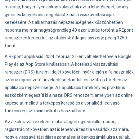
mutatja, hogy milyen sokan választják ezt a lehetőséget, amely
gyors és kényelmes megoldást kínál a visszaváltási díjak
kezelésére. Az alkalmazás népszerűségének köszönhetően
naponta ma már nagyságrendileg 40 ezer utalás történt a REpont
rendszeren keresztül, az utalások átlagos összege pedig 1250
forint.
A REpont applikáció 2024. február 21-én vált elérhetővé a Google
Play és az App Store kínálatában. A kötelező visszaváltási
rendszer (DRS) türelmi idejét követően, nyár elején a felhasználók
száma ugrásszerű növekedésnek indult és azóta is töretlen az
applikáció népszerűsége. Az applikáció hatékony és praktikus
eszközként egészíti ki a hazai DRS rendszert, amelyben az online
kapcsolat mellett a térképes kereső és a vonalkód-leolvasó
funkció regisztráció nélkül is használható.
Az alkalmazás ezeken felül a világon egyedülálló módon,
regisztrációt követően azt is lehetővé teszi a vásárlók számára,
hogy a visszaváltási díjat azonnal saját bankszámlájukra utalják,