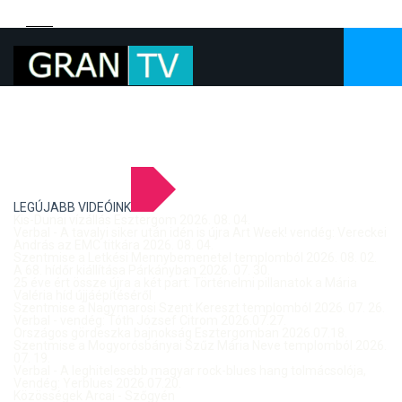
LEGÚJABB VIDEÓINK
Kis-Dunai vízállás Esztergom 2026. 08. 04.
Verbal - A tavalyi siker után idén is újra Art Week! vendég: Vereckei
András az EMC titkára 2026. 08. 04.
Szentmise a Letkési Mennybemenetel templomból 2026. 08. 02.
A 68. hídőr kiállítása Párkányban 2026. 07. 30.
25 éve ért össze újra a két part: Történelmi pillanatok a Mária
Valéria híd újjáépítéséről
Szentmise a Nagymarosi Szent Kereszt templomból 2026. 07. 26.
Verbal - vendég: Tóth József Citrom 2026.07.27.
Országos gördeszka bajnokság Esztergomban 2026.07.18.
Szentmise a Mogyorósbányai Szűz Mária Neve templomból 2026.
07. 19.
Verbal - A leghitelesebb magyar rock-blues hang tolmácsolója,
Vendég: Yerblues 2026.07.20.
Közösségek Arcai - Szőgyén