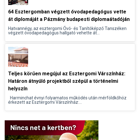
64 Esztergomban végzett óvodapedagógus vette
át diplomáját a Pázmány budapesti diplomaátadóján
Hatvannégy, az esztergomi Óvó- és Tanítóképző Tanszéken
végzett óvodapedagógus hallgató vehette át...
Teljes körűen megújul az Esztergomi Várszínház:
Határon átnyúló projektből szépül a történelmi
helyszín
Harminchat évnyi folyamatos működés után mérföldkőhöz
érkezett az Esztergomi Várszínház:...