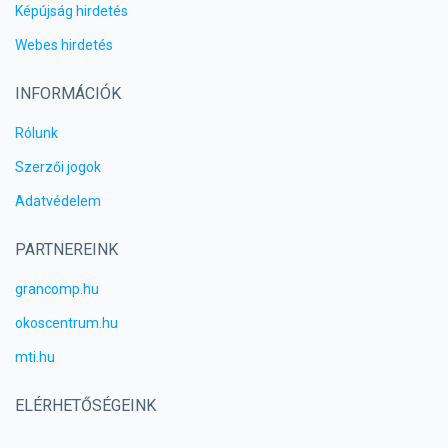
Képújság hirdetés
Webes hirdetés
INFORMÁCIÓK
Rólunk
Szerzői jogok
Adatvédelem
PARTNEREINK
grancomp.hu
okoscentrum.hu
mti.hu
ELÉRHETŐSÉGEINK