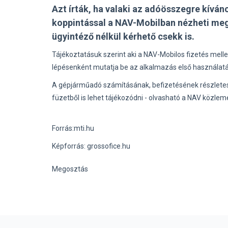
Azt írták, ha valaki az adóösszegre kívá
koppintással a NAV-Mobilban nézheti meg
ügyintéző nélkül kérhető csekk is.
Tájékoztatásuk szerint aki a NAV-Mobilos fizetés melle
lépésenként mutatja be az alkalmazás első használatát
A gépjárműadó számításának, befizetésének részletes
füzetből is lehet tájékozódni - olvasható a NAV közle
Forrás:mti.hu
Képforrás: grossofice.hu
Megosztás