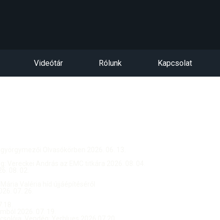
Videótár
Rólunk
Kapcsolat
ntgyörgymezői Olvasókörben 2026. 06. 13.
dég: Vereckei András az EMC titkára 2026. 08. 04.
. 08. 02.
 Mária Valéria híd újjáépítéséről
26. 07. 26.
.18.
ból 2026. 07. 19.
csolója, Vendég: Yerblues 2026.07.20.