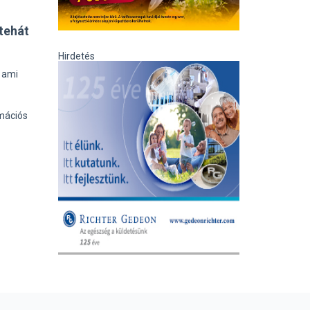
tehát
Hirdetés
, ami
mációs