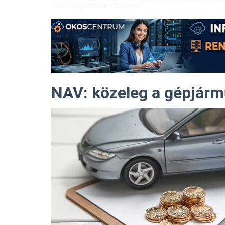
Közösségek Arcai - Szőgyén
NAV: közeleg a gépjárm