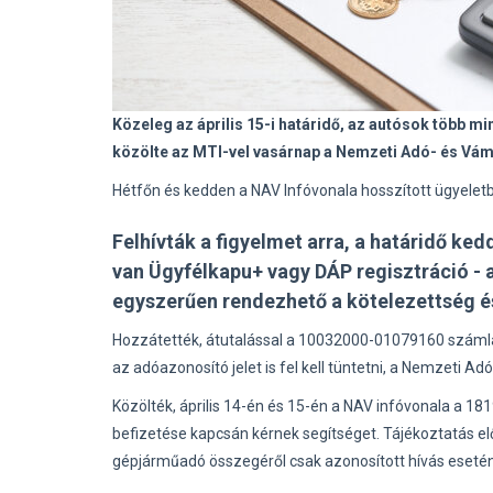
Közeleg az április 15-i határidő, az autósok több mint
közölte az MTI-vel vasárnap a Nemzeti Adó- és Vámh
Hétfőn és kedden a NAV Infóvonala hosszított ügyelet
Felhívták a figyelmet arra, a határidő ked
van Ügyfélkapu+ vagy DÁP regisztráció - 
egyszerűen rendezhető a kötelezettség és 
Hozzátették, átutalással a 10032000-01079160 számlas
az adóazonosító jelet is fel kell tüntetni, a Nemzeti Ad
Közölték, április 14-én és 15-én a NAV infóvonala a 18
befizetése kapcsán kérnek segítséget. Tájékoztatás előz
gépjárműadó összegéről csak azonosított hívás esetén