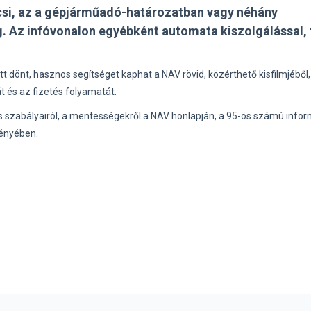
ncsi, az a gépjárműadó-határozatban vagy néhány
. Az infóvonalon egyébként automata kiszolgálással, 
tt dönt, hasznos segítséget kaphat a NAV rövid, közérthető kisfilmjéből
 és az fizetés folyamatát.
 szabályairól, a mentességekről a NAV honlapján, a 95-ös számú infor
ményében.