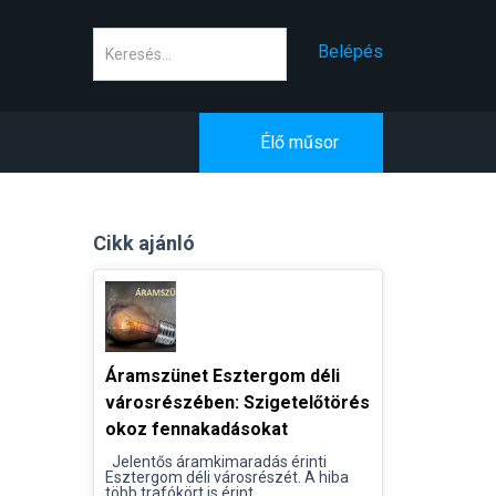
Keresés
Belépés
Élő műsor
Cikk ajánló
Áramszünet Esztergom déli
városrészében: Szigetelőtörés
okoz fennakadásokat
Jelentős áramkimaradás érinti
Esztergom déli városrészét. A hiba
több trafókört is érint...