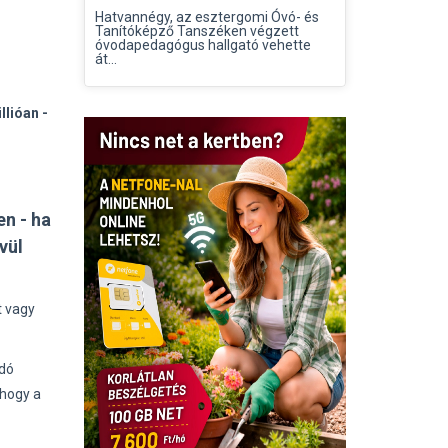
Hatvannégy, az esztergomi Óvó- és
Tanítóképző Tanszéken végzett
óvodapedagógus hallgató vehette
át...
llióan -
en - ha
vül
t vagy
adó
 hogy a