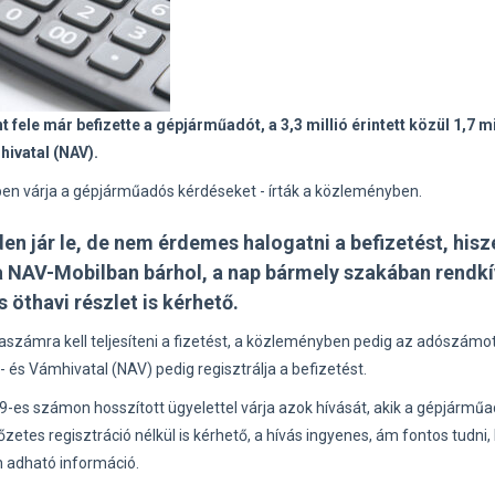
 fele már befizette a gépjárműadót, a 3,3 millió érintett közül 1,7 mi
ivatal (NAV).
ben várja a gépjárműadós kérdéseket - írták a közleményben.
den jár le, de nem érdemes halogatni a befizetést, hisz
a NAV-Mobilban bárhol, a nap bármely szakában rendkí
öthavi részlet is kérhető.
zámra kell teljesíteni a fizetést, a közleményben pedig az adószámo
ó- és Vámhivatal (NAV) pedig regisztrálja a befizetést.
19-es számon hosszított ügyelettel várja azok hívását, akik a gépjármű
etes regisztráció nélkül is kérhető, a hívás ingyenes, ám fontos tudni,
 adható információ.