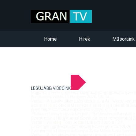
Home
Hírek
Műsoraink
LEGÚJABB VIDEÓINK
Mujdricza Ferenc építész kiállítása és előadása a Sze
Kis-dunai vízállás Esztergom 2026. 08. 04.
Verbal - A tavalyi siker után idén is újra Art Week! ven
Szentmise a Letkési Mennybemenetel templomból 2026
A 68. hídőr kiállítása Párkányban 2026. 07. 30.
25 éve ért össze újra a két part: Történelmi pillanatok a
Szentmise a Nagymarosi Szent Kereszt templomból 20
Verbal - vendég: Tóth József Citrom 2026.07.27.
Országos gördeszka bajnokság Esztergomban 2026.07
Szentmise a Mogyorósbányai Szűz Mária Neve templom
Verbal - A leghitelesebb magyar rock-blues hang tolmá