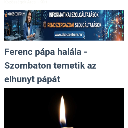
Közösségek Arcai - Kürt
Ferenc pápa halála -
Szombaton temetik az
elhunyt pápát