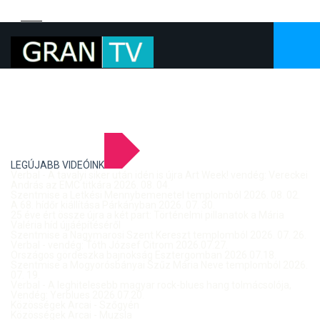
LEGÚJABB VIDEÓINK
Verbal - A tavalyi siker után idén is újra Art Week! vendég: Vereckei
András az EMC titkára 2026. 08. 04.
Szentmise a Letkési Mennybemenetel templomból 2026. 08. 02.
A 68. hídőr kiállítása Párkányban 2026. 07. 30.
25 éve ért össze újra a két part: Történelmi pillanatok a Mária
Valéria híd újjáépítéséről
Szentmise a Nagymarosi Szent Kereszt templomból 2026. 07. 26.
Verbal - vendég: Tóth József Citrom 2026.07.27.
Országos gördeszka bajnokság Esztergomban 2026.07.18.
Szentmise a Mogyorósbányai Szűz Mária Neve templomból 2026.
07. 19.
Verbal - A leghitelesebb magyar rock-blues hang tolmácsolója,
Vendég: Yerblues 2026.07.20.
Közösségek Arcai - Szőgyén
Közösségek Arcai - Muzsla