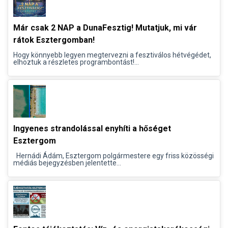
Már csak 2 NAP a DunaFesztig! Mutatjuk, mi vár
rátok Esztergomban!
Hogy könnyebb legyen megtervezni a fesztiválos hétvégédet,
elhoztuk a részletes programbontást!...
Ingyenes strandolással enyhíti a hőséget
Esztergom
Hernádi Ádám, Esztergom polgármestere egy friss közösségi
médiás bejegyzésben jelentette...