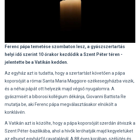
Ferenc pápa temetése szombaton lesz, a gyászszertartás
helyi idő szerint 10 órakor kezdődik a Szent Péter téren -
jelentette be a Vatikán kedden.
Az egyház azt is tudatta, hogy a szertartást követően a pápa
koporsóját a római Santa Maria Maggiore-székesegyházba viszik,
és a néhai pápát ott helyezik majd végső nyugalomra. A
gyászmisét a bíborosi kollégium dékánja, Giovanni Battista Re
mutatja be, aki Ferenc pápa megválasztásakor elnökölt a
konklávén.
A Vatikán azt is közölte, hogy a pápa koporsóját szerdán átviszik a
Szent Péter-bazilikába, ahol a hívők leróhatják majd kegyeletüket
az elhunyt egyházfő ravatalánál. A 88 éves korában, szélütés és