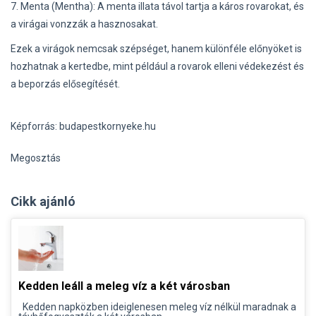
7. Menta (Mentha): A menta illata távol tartja a káros rovarokat, és
a virágai vonzzák a hasznosakat.
Ezek a virágok nemcsak szépséget, hanem különféle előnyöket is
hozhatnak a kertedbe, mint például a rovarok elleni védekezést és
a beporzás elősegítését.
Képforrás: budapestkornyeke.hu
Megosztás
Cikk ajánló
Kedden leáll a meleg víz a két városban
Kedden napközben ideiglenesen meleg víz nélkül maradnak a