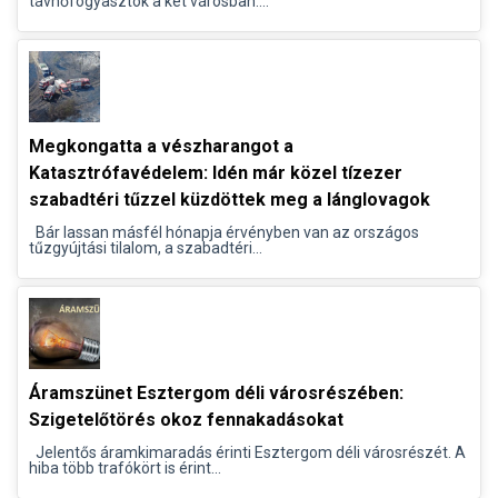
távhőfogyasztók a két városban....
Megkongatta a vészharangot a
Katasztrófavédelem: Idén már közel tízezer
szabadtéri tűzzel küzdöttek meg a lánglovagok
Bár lassan másfél hónapja érvényben van az országos
tűzgyújtási tilalom, a szabadtéri...
Áramszünet Esztergom déli városrészében:
Szigetelőtörés okoz fennakadásokat
Jelentős áramkimaradás érinti Esztergom déli városrészét. A
hiba több trafókört is érint...