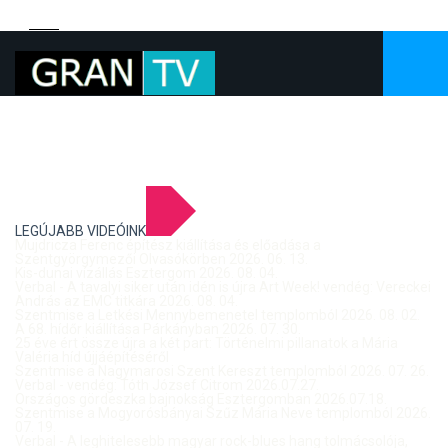
LEGÚJABB VIDEÓINK
Mujdricza Ferenc építész kiállítása és előadása a
Szentgyörgymezői Olvasókörben 2026. 06. 13.
Kis-dunai vízállás Esztergom 2026. 08. 04.
Verbal - A tavalyi siker után idén is újra Art Week! vendég: Vereckei
András az EMC titkára 2026. 08. 04.
Szentmise a Letkési Mennybemenetel templomból 2026. 08. 02.
A 68. hídőr kiállítása Párkányban 2026. 07. 30.
25 éve ért össze újra a két part: Történelmi pillanatok a Mária
Valéria híd újjáépítéséről
Szentmise a Nagymarosi Szent Kereszt templomból 2026. 07. 26.
Verbal - vendég: Tóth József Citrom 2026.07.27.
Országos gördeszka bajnokság Esztergomban 2026.07.18.
Szentmise a Mogyorósbányai Szűz Mária Neve templomból 2026.
07. 19.
Verbal - A leghitelesebb magyar rock-blues hang tolmácsolója,