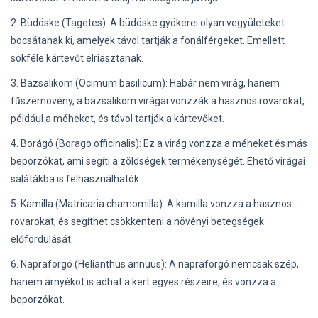
2. Büdöske (Tagetes): A büdöske gyökerei olyan vegyületeket
bocsátanak ki, amelyek távol tartják a fonálférgeket. Emellett
sokféle kártevőt elriasztanak.
3. Bazsalikom (Ocimum basilicum): Habár nem virág, hanem
fűszernövény, a bazsalikom virágai vonzzák a hasznos rovarokat,
például a méheket, és távol tartják a kártevőket.
4. Borágó (Borago officinalis): Ez a virág vonzza a méheket és más
beporzókat, ami segíti a zöldségek termékenységét. Ehető virágai
salátákba is felhasználhatók.
5. Kamilla (Matricaria chamomilla): A kamilla vonzza a hasznos
rovarokat, és segíthet csökkenteni a növényi betegségek
előfordulását.
6. Napraforgó (Helianthus annuus): A napraforgó nemcsak szép,
hanem árnyékot is adhat a kert egyes részeire, és vonzza a
beporzókat.