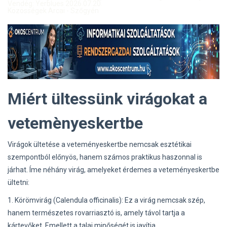
Vendég: Yerblues 2026.07.20.
Közösségek Arcai - Szőgyén
Miért ültessünk virágokat a
vetemènyeskertbe
Virágok ültetése a veteményeskertbe nemcsak esztétikai
szempontból előnyös, hanem számos praktikus haszonnal is
járhat. Íme néhány virág, amelyeket érdemes a veteményeskertbe
ültetni:
1. Körömvirág (Calendula officinalis): Ez a virág nemcsak szép,
hanem természetes rovarriasztó is, amely távol tartja a
kártevőket. Emellett a talaj minőségét is javítja.