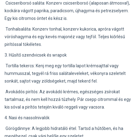
Csicseriborsó saláta: Konzerv csicseriborsó (alaposan átmosva!),
kockára vágott paprika, paradicsom, újhagyma és petrezselyem.
Egy kis citromos öntet és kész is.
Tonhalsaláta: Konzerv tonhal, konzerv kukorica, apróra vágott
vöröshagyma és egy kevés majonéz vagy tejföl. Teljes kiőrlésű
pirítóssal tökéletes.
3. Hűsítő szendvicsek és wrapok
Tortilla tekercs: Kenj meg egy tortilla lapot krémsajttal vagy
hummusszal, tegyél rá friss salátaleveleket, vékonyra szeletelt
sonkát, sajtot vagy zöldségeket, majd tekerd fel.
Avokádós pirítós: Az avokádó krémes, egészséges zsírokat
tartalmaz, és nem kell hozzá tűzhely. Pár csepp citrommal és egy
kis sóval a pirítós tetején kiváló reggeli vagy vacsora.
4. Nasi és nassolnivalók
Görögdinnye: A legjobb hidratáló étel. Tartsd a hűtőben, és ha
megéhezel, csak vágj belőle egy szeletet.