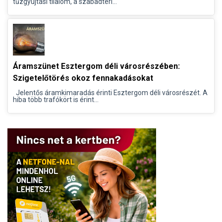
tűzgyújtási tilalom, a szabadtéri...
Áramszünet Esztergom déli városrészében:
Szigetelőtörés okoz fennakadásokat
Jelentős áramkimaradás érinti Esztergom déli városrészét. A
hiba több trafókört is érint...