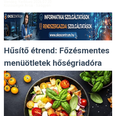
Vendég: Yerblues 2026.07.20.
Közösségek Arcai - Szőgyén
Hűsítő étrend: Főzésmentes
menüötletek hőségriadóra