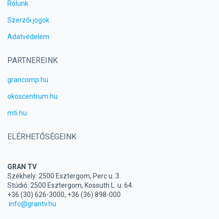
Rólunk
Szerzői jogok
Adatvédelem
PARTNEREINK
grancomp.hu
okoscentrum.hu
mti.hu
ELÉRHETŐSÉGEINK
GRAN TV
Székhely: 2500 Esztergom, Perc u. 3.
Stúdió: 2500 Esztergom, Kossuth L. u. 64.
+36 (30) 626-3000, +36 (36) 898-000
info@grantv.hu