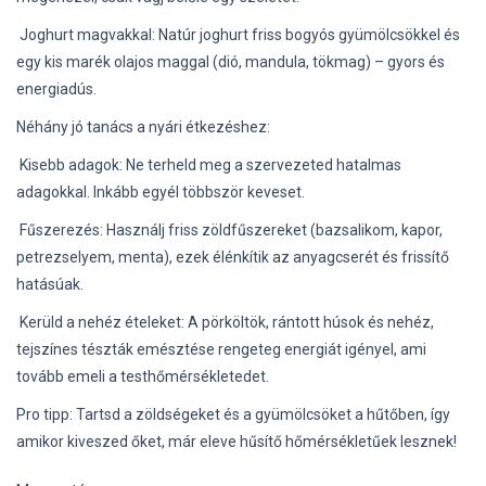
Joghurt magvakkal: Natúr joghurt friss bogyós gyümölcsökkel és
egy kis marék olajos maggal (dió, mandula, tökmag) – gyors és
energiadús.
Néhány jó tanács a nyári étkezéshez:
Kisebb adagok: Ne terheld meg a szervezeted hatalmas
adagokkal. Inkább egyél többször keveset.
Fűszerezés: Használj friss zöldfűszereket (bazsalikom, kapor,
petrezselyem, menta), ezek élénkítik az anyagcserét és frissítő
hatásúak.
Kerüld a nehéz ételeket: A pörköltök, rántott húsok és nehéz,
tejszínes tészták emésztése rengeteg energiát igényel, ami
tovább emeli a testhőmérsékletedet.
Pro tipp: Tartsd a zöldségeket és a gyümölcsöket a hűtőben, így
amikor kiveszed őket, már eleve hűsítő hőmérsékletűek lesznek!