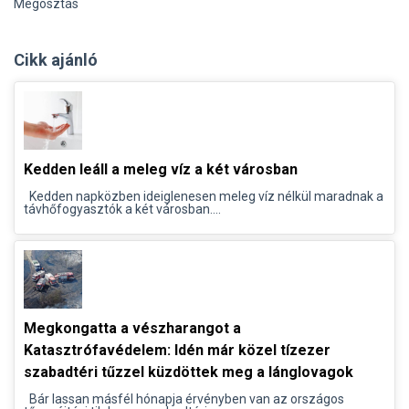
Megosztás
Cikk ajánló
Kedden leáll a meleg víz a két városban
Kedden napközben ideiglenesen meleg víz nélkül maradnak a
távhőfogyasztók a két városban....
Megkongatta a vészharangot a
Katasztrófavédelem: Idén már közel tízezer
szabadtéri tűzzel küzdöttek meg a lánglovagok
Bár lassan másfél hónapja érvényben van az országos