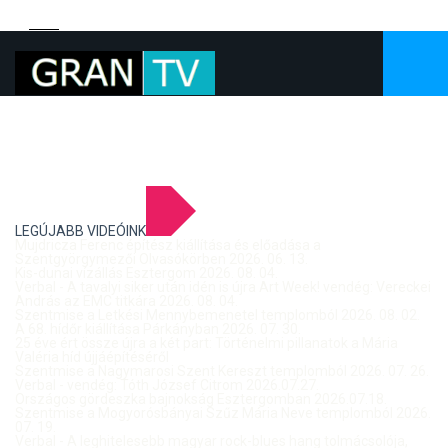
LEGÚJABB VIDEÓINK
Mujdricza Ferenc építész kiállítása és előadása a
Szentgyörgymezői Olvasókörben 2026. 06. 13.
Kis-dunai vízállás Esztergom 2026. 08. 04.
Verbal - A tavalyi siker után idén is újra Art Week! vendég: Vereckei
András az EMC titkára 2026. 08. 04.
Szentmise a Letkési Mennybemenetel templomból 2026. 08. 02.
A 68. hídőr kiállítása Párkányban 2026. 07. 30.
25 éve ért össze újra a két part: Történelmi pillanatok a Mária
Valéria híd újjáépítéséről
Szentmise a Nagymarosi Szent Kereszt templomból 2026. 07. 26.
Verbal - vendég: Tóth József Citrom 2026.07.27.
Országos gördeszka bajnokság Esztergomban 2026.07.18.
Szentmise a Mogyorósbányai Szűz Mária Neve templomból 2026.
07. 19.
Verbal - A leghitelesebb magyar rock-blues hang tolmácsolója,