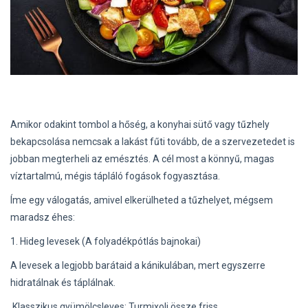
Amikor odakint tombol a hőség, a konyhai sütő vagy tűzhely
bekapcsolása nemcsak a lakást fűti tovább, de a szervezetedet is
jobban megterheli az emésztés. A cél most a könnyű, magas
víztartalmú, mégis tápláló fogások fogyasztása.
Íme egy válogatás, amivel elkerülheted a tűzhelyet, mégsem
maradsz éhes:
1. Hideg levesek (A folyadékpótlás bajnokai)
A levesek a legjobb barátaid a kánikulában, mert egyszerre
hidratálnak és táplálnak.
Klasszikus gyümölcsleves: Turmixolj össze friss