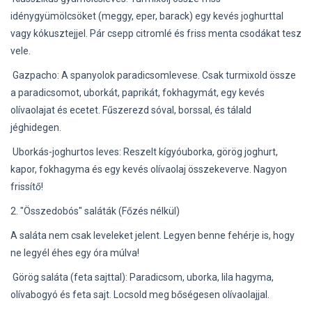
idénygyümölcsöket (meggy, eper, barack) egy kevés joghurttal
vagy kókusztejjel. Pár csepp citromlé és friss menta csodákat tesz
vele.
Gazpacho: A spanyolok paradicsomlevese. Csak turmixold össze
a paradicsomot, uborkát, paprikát, fokhagymát, egy kevés
olívaolajat és ecetet. Fűszerezd sóval, borssal, és tálald
jéghidegen.
Uborkás-joghurtos leves: Reszelt kígyóuborka, görög joghurt,
kapor, fokhagyma és egy kevés olívaolaj összekeverve. Nagyon
frissítő!
2. "Összedobós" saláták (Főzés nélkül)
A saláta nem csak leveleket jelent. Legyen benne fehérje is, hogy
ne legyél éhes egy óra múlva!
Görög saláta (feta sajttal): Paradicsom, uborka, lila hagyma,
olívabogyó és feta sajt. Locsold meg bőségesen olívaolajjal.