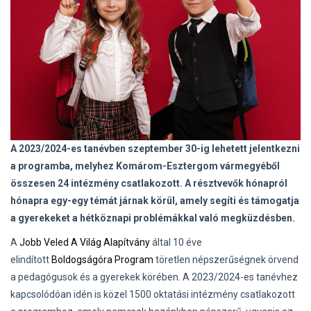
A 2023/2024-es tanévben szeptember 30-ig lehetett jelentkezni
a programba, melyhez Komárom-Esztergom vármegyéből
összesen 24 intézmény csatlakozott. A résztvevők
hónapról
hónapra egy-egy témát járnak körül, amely segíti és támogatja
a gyerekeket a hétköznapi problémákkal való megküzdésben.
A
Jobb Veled A Világ Alapítvány
által 10 éve
elindított
Boldogságóra Program
töretlen népszerűségnek örvend
a pedagógusok és a gyerekek körében. A 2023/2024-es tanévhez
kapcsolódóan idén is közel 1500 oktatási intézmény csatlakozott