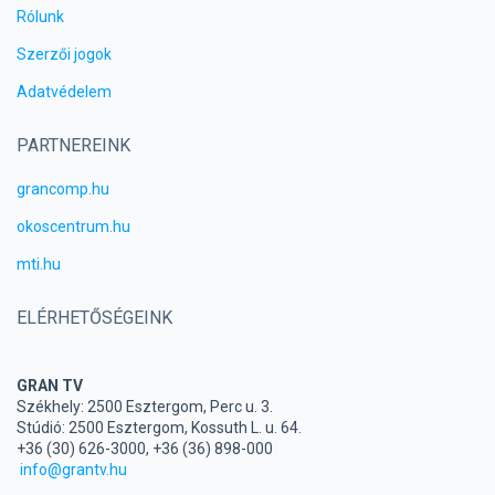
Rólunk
Szerzői jogok
Adatvédelem
PARTNEREINK
grancomp.hu
okoscentrum.hu
mti.hu
ELÉRHETŐSÉGEINK
GRAN TV
Székhely: 2500 Esztergom, Perc u. 3.
Stúdió: 2500 Esztergom, Kossuth L. u. 64.
+36 (30) 626-3000, +36 (36) 898-000
info@grantv.hu