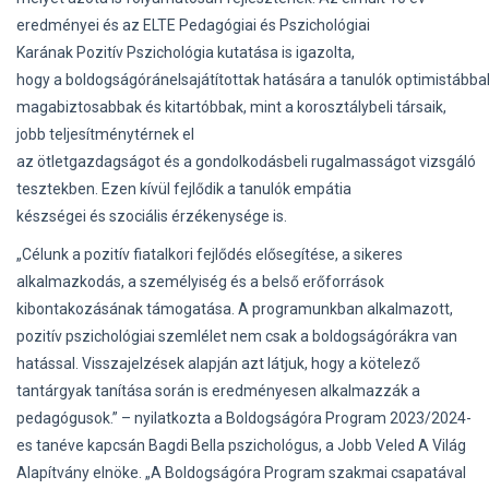
eredményei és az ELTE Pedagógiai és Pszichológiai
Karának Pozitív Pszichológia kutatása is igazolta,
hogy a boldogságóránelsajátítottak hatására a tanulók optimistábba
magabiztosabbak és kitartóbbak, mint a korosztálybeli társaik,
jobb teljesítménytérnek el
az ötletgazdagságot és a gondolkodásbeli rugalmasságot vizsgáló
tesztekben. Ezen kívül fejlődik a tanulók empátia
készségei és szociális érzékenysége is.
„Célunk a pozitív fiatalkori fejlődés elősegítése, a sikeres
alkalmazkodás, a személyiség és a belső erőforrások
kibontakozásának támogatása. A programunkban alkalmazott,
pozitív pszichológiai szemlélet nem csak a boldogságórákra van
hatással. Visszajelzések alapján azt látjuk, hogy a kötelező
tantárgyak tanítása során is eredményesen alkalmazzák a
pedagógusok.” – nyilatkozta a Boldogságóra Program 2023/2024-
es tanéve kapcsán Bagdi Bella pszichológus, a Jobb Veled A Világ
Alapítvány elnöke. „A Boldogságóra Program szakmai csapatával