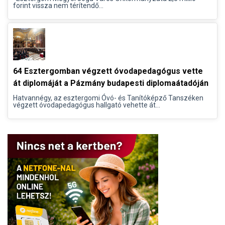
forint vissza nem térítendő...
64 Esztergomban végzett óvodapedagógus vette
át diplomáját a Pázmány budapesti diplomaátadóján
Hatvannégy, az esztergomi Óvó- és Tanítóképző Tanszéken
végzett óvodapedagógus hallgató vehette át...