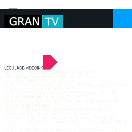
LEGÚJABB VIDEÓINK
Mujdricza Ferenc építész kiállítása és előadása a
Szentgyörgymezői Olvasókörben 2026. 06. 13.
Kis-dunai vízállás Esztergom 2026. 08. 04.
Verbal - A tavalyi siker után idén is újra Art Week! vendég: Vereckei
András az EMC titkára 2026. 08. 04.
Szentmise a Letkési Mennybemenetel templomból 2026. 08. 02.
A 68. hídőr kiállítása Párkányban 2026. 07. 30.
25 éve ért össze újra a két part: Történelmi pillanatok a Mária
Valéria híd újjáépítéséről
Szentmise a Nagymarosi Szent Kereszt templomból 2026. 07. 26.
Verbal - vendég: Tóth József Citrom 2026.07.27.
Országos gördeszka bajnokság Esztergomban 2026.07.18.
Szentmise a Mogyorósbányai Szűz Mária Neve templomból 2026.
07. 19.
Verbal - A leghitelesebb magyar rock-blues hang tolmácsolója,