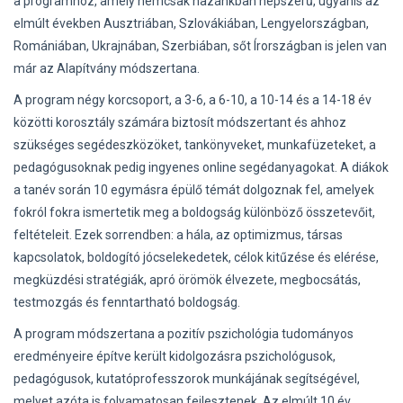
a programhoz, amely nemcsak hazánkban népszerű, ugyanis az
elmúlt években Ausztriában, Szlovákiában, Lengyelországban,
Romániában, Ukrajnában, Szerbiában, sőt Írországban is jelen van
már az Alapítvány módszertana.
A program négy korcsoport, a 3-6, a 6-10, a 10-14 és a 14-18 év
közötti korosztály számára biztosít módszertant és ahhoz
szükséges segédeszközöket, tankönyveket, munkafüzeteket, a
pedagógusoknak pedig ingyenes online segédanyagokat. A diákok
a tanév során 10 egymásra épülő témát dolgoznak fel, amelyek
fokról fokra ismertetik meg a boldogság különböző összetevőit,
feltételeit. Ezek sorrendben: a hála, az optimizmus, társas
kapcsolatok, boldogító jócselekedetek, célok kitűzése és elérése,
megküzdési stratégiák, apró örömök élvezete, megbocsátás,
testmozgás és fenntartható boldogság.
A program módszertana a pozitív pszichológia tudományos
eredményeire építve került kidolgozásra pszichológusok,
pedagógusok, kutatóprofesszorok munkájának segítségével,
melyet azóta is folyamatosan fejlesztenek. Az elmúlt 10 év