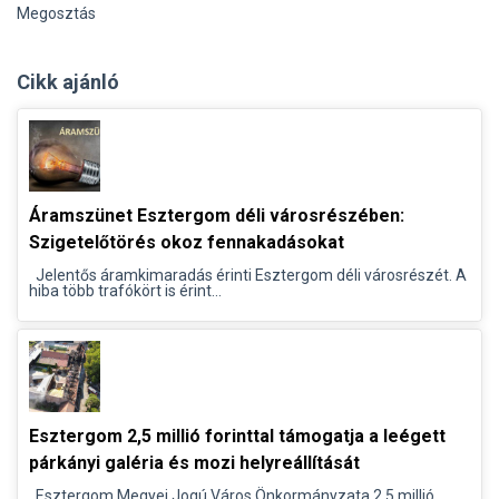
Megosztás
Cikk ajánló
Áramszünet Esztergom déli városrészében:
Szigetelőtörés okoz fennakadásokat
Jelentős áramkimaradás érinti Esztergom déli városrészét. A
hiba több trafókört is érint...
Esztergom 2,5 millió forinttal támogatja a leégett
párkányi galéria és mozi helyreállítását
Esztergom Megyei Jogú Város Önkormányzata 2,5 millió