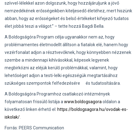
szívvel-lélekkel azon dolgozunk, hogy hozzájáruljunk a jövő
nemzedékének erősségeikben kiteljesedő életéhez, mert hiszünk
abban, hogy az erősségeket és belső értékeket kifejező tudatos
élet jobbá teszi a világot.” – tette hozzá Bagdi Bella.
A Boldogságóra Program célja ugyanakkor nem az, hogy
problémamentes életmodellt állítson a fiatalok elé, hanem hogy
vezérfonalat adjon a résztvevőknek, hogy könnyebben nézzenek
szembe a mindennapi kihívásokkal, képesek legyenek
megbirkózni az eléjük kerülő problémákkal, valamint, hogy
lehetőséget adjon a testi-lelki egészségük megtartásához
szükséges szempontok felfedezésére és tudatosítására.
A Boldogságóra Programhoz csatlakozó intézmények
folyamatosan frissülő listája a
www.boldogsagora
oldalon a
következő linken érhető el:
https://boldogsagora.hu/ovodak-es-
iskolak/
.
Forrás: PEERS Communication