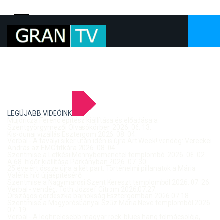
LEGÚJABB VIDEÓINK
Mujdricza Ferenc építész kiállítása és előadása a
Szentgyörgymezői Olvasókörben 2026. 06. 13.
Kis-dunai vízállás Esztergom 2026. 08. 04.
Verbal - A tavalyi siker után idén is újra Art Week! vendég: Vereckei
András az EMC titkára 2026. 08. 04.
Szentmise a Letkési Mennybemenetel templomból 2026. 08. 02.
A 68. hídőr kiállítása Párkányban 2026. 07. 30.
25 éve ért össze újra a két part: Történelmi pillanatok a Mária
Valéria híd újjáépítéséről
Szentmise a Nagymarosi Szent Kereszt templomból 2026. 07. 26.
Verbal - vendég: Tóth József Citrom 2026.07.27.
Országos gördeszka bajnokság Esztergomban 2026.07.18.
Szentmise a Mogyorósbányai Szűz Mária Neve templomból 2026.
07. 19.
Verbal - A leghitelesebb magyar rock-blues hang tolmácsolója,