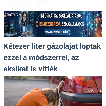
Vendég: Yerblues 2026.07.20.
Közösségek Arcai - Szőgyén
Kétezer liter gázolajat loptak
ezzel a módszerrel, az
aksikat is vitték