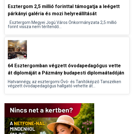
Esztergom 2,5 millió forinttal támogatja a leégett
párkányi galéria és mozi helyreállítását
Esztergom Megyei Jogú Város Önkormányzata 2,5 millió
forint vissza nem térítendő...
64 Esztergomban végzett óvodapedagógus vette
át diplomáját a Pázmány budapesti diplomaátadóján
Hatvannégy, az esztergomi Óvó- és Tanítóképző Tanszéken
végzett óvodapedagógus hallgató vehette át...