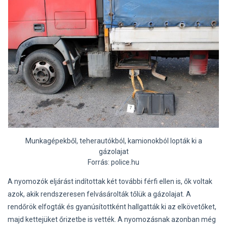
Munkagépekből, teherautókból, kamionokból lopták ki a
gázolajat
Forrás: police.hu
A nyomozók eljárást indítottak két további férfi ellen is, ők voltak
azok, akik rendszeresen felvásárolták tőlük a gázolajat. A
rendőrök elfogták és gyanúsítottként hallgatták ki az elkövetőket,
majd kettejüket őrizetbe is vették. A nyomozásnak azonban még