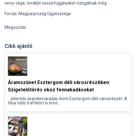
nincs vége, további összefüggéseket vizsgálnak még.
Forrás: Magyarprszág Ügyészsége
Megosztás
Cikk ajánló
Áramszünet Esztergom déli városrészében:
Szigetelőtörés okoz fennakadásokat
Jelentős áramkimaradás érinti Esztergom déli városrészét. A
hiba több trafókört is érint...