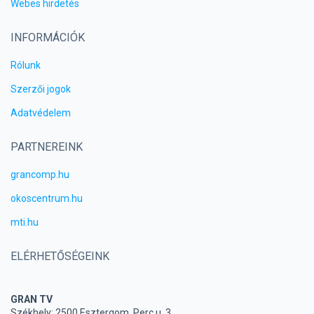
Webes hirdetés
INFORMÁCIÓK
Rólunk
Szerzői jogok
Adatvédelem
PARTNEREINK
grancomp.hu
okoscentrum.hu
mti.hu
ELÉRHETŐSÉGEINK
GRAN TV
Székhely: 2500 Esztergom, Perc u. 3.