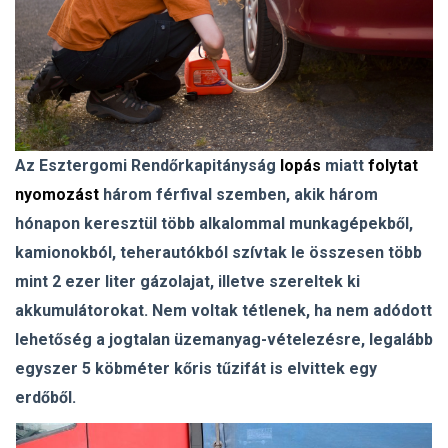
Az Esztergomi Rendőrkapitányság
lopás
miatt
folytat
nyomozást
három férfival szemben, akik három
hónapon keresztül több alkalommal munkagépekből,
kamionokból, teherautókból szívtak le összesen több
mint 2 ezer liter gázolajat, illetve szereltek ki
akkumulátorokat. Nem voltak tétlenek, ha nem adódott
lehetőség a jogtalan üzemanyag-vételezésre, legalább
egyszer 5 köbméter kőris tűzifát is elvittek egy
erdőből.