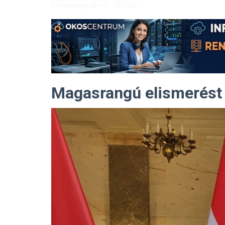
Közösségek Arcai - Muzsla
Magasrangú elismerést