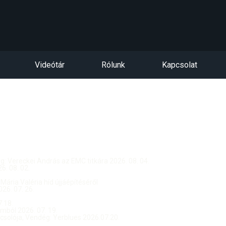
Videótár
Rólunk
Kapcsolat
dég: Vereckei András az EMC titkára 2026. 08. 04.
. 08. 02.
 Mária Valéria híd újjáépítéséről
26. 07. 26.
.18.
ból 2026. 07. 19.
csolója, Vendég: Yerblues 2026.07.20.