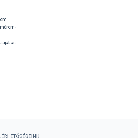
rom
Komárom-
ulájában
LÉRHETŐSÉGEINK