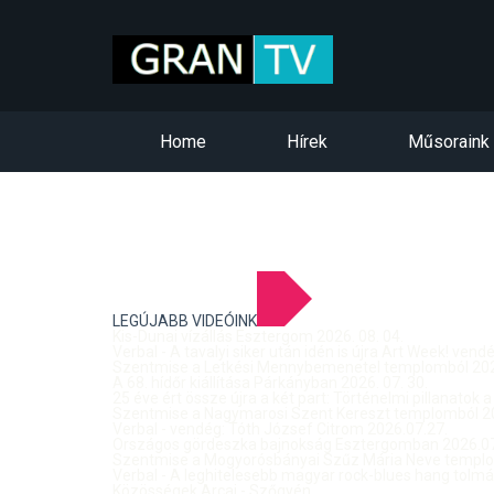
Home
Hírek
Műsoraink
LEGÚJABB VIDEÓINK
Kis-Dunai vízállás Esztergom 2026. 08. 04.
Verbal - A tavalyi siker után idén is újra Art Week! ven
Szentmise a Letkési Mennybemenetel templomból 2026
A 68. hídőr kiállítása Párkányban 2026. 07. 30.
25 éve ért össze újra a két part: Történelmi pillanatok a
Szentmise a Nagymarosi Szent Kereszt templomból 20
Verbal - vendég: Tóth József Citrom 2026.07.27.
Országos gördeszka bajnokság Esztergomban 2026.07
Szentmise a Mogyorósbányai Szűz Mária Neve templom
Verbal - A leghitelesebb magyar rock-blues hang tolmá
Közösségek Arcai - Szőgyén