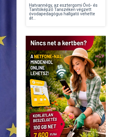
Hatvannégy, az esztergomi Óvó- és
Tanítóképző Tanszéken végzett
óvodapedagógus hallgató vehette
át...