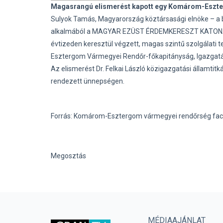
Magasrangú elismerést kapott egy Komárom-Eszt
Sulyok Tamás, Magyarország köztársasági elnöke – a b
alkalmából a MAGYAR EZÜST ÉRDEMKERESZT KATONAI
évtizeden keresztül végzett, magas szintű szolgálati 
Esztergom Vármegyei Rendőr-főkapitányság, Igazgatá
Az elismerést Dr. Felkai László közigazgatási államtit
rendezett ünnepségen.
Forrás: Komárom-Esztergom vármegyei rendőrség fac
Megosztás
MÉDIAAJÁNLAT