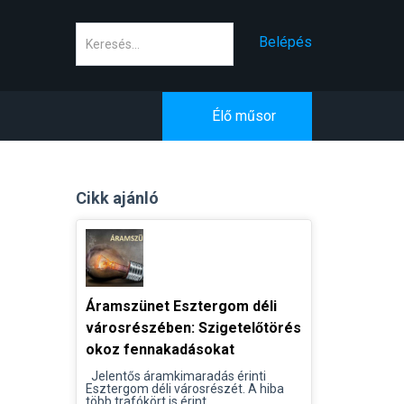
Keresés
Belépés
Élő műsor
Cikk ajánló
Áramszünet Esztergom déli
városrészében: Szigetelőtörés
okoz fennakadásokat
Jelentős áramkimaradás érinti
Esztergom déli városrészét. A hiba
több trafókört is érint...