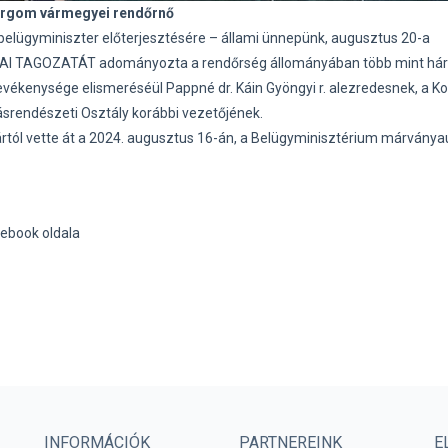
ergom vármegyei rendőrnő
elügyminiszter előterjesztésére – állami ünnepünk, augusztus 20-a
 TAGOZATÁT adományozta a rendőrség állományában több mint há
tevékenysége elismeréséül Pappné dr. Káin Gyöngyi r. alezredesnek, a 
srendészeti Osztály korábbi vezetőjének.
kártól vette át a 2024. augusztus 16-án, a Belügyminisztérium márványa
ebook oldala
INFORMÁCIÓK
PARTNEREINK
E