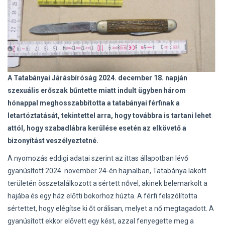
A Tatabányai Járásbíróság 2024. december 18. napján
szexuális erőszak bűntette miatt indult ügyben három
hónappal meghosszabbította a tatabányai férfinak a
letartóztatását, tekintettel arra, hogy továbbra is tartani lehet
attól, hogy szabadlábra kerülése esetén az elkövető a
bizonyítást veszélyeztetné.
A nyomozás eddigi adatai szerint az ittas állapotban lévő
gyanúsított 2024. november 24-én hajnalban, Tatabánya lakott
területén összetalálkozott a sértett nővel, akinek belemarkolt a
hajába és egy ház előtti bokorhoz húzta. A férfi felszólította
sértettet, hogy elégítse ki őt orálisan, melyet a nő megtagadott. A
gyanúsított ekkor elővett egy kést, azzal fenyegette meg a