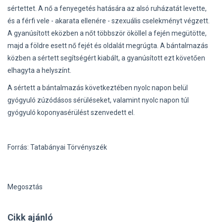
sértettet. A nő a fenyegetés hatására az alsó ruházatát levette,
és a férfi vele - akarata ellenére - szexuális cselekményt végzett.
A gyanúsított eközben a nőt többször ököllel a fején megütötte,
majd a földre esett nő fejét és oldalát megrúgta. A bántalmazás
közben a sértett segítségért kiabált, a gyanúsított ezt követően
elhagyta a helyszínt.
A sértett a bántalmazás következtében nyolc napon belül
gyógyuló zúzódásos sérüléseket, valamint nyolc napon túl
gyógyuló koponyasérülést szenvedett el.
Forrás: Tatabányai Törvényszék
Megosztás
Cikk ajánló