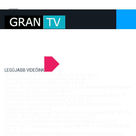
LEGÚJABB VIDEÓINK
Mujdricza Ferenc építész kiállítása és előadása a
Szentgyörgymezői Olvasókörben 2026. 06. 13.
Kis-dunai vízállás Esztergom 2026. 08. 04.
Verbal - A tavalyi siker után idén is újra Art Week! vendég: Vereckei
András az EMC titkára 2026. 08. 04.
Szentmise a Letkési Mennybemenetel templomból 2026. 08. 02.
A 68. hídőr kiállítása Párkányban 2026. 07. 30.
25 éve ért össze újra a két part: Történelmi pillanatok a Mária
Valéria híd újjáépítéséről
Szentmise a Nagymarosi Szent Kereszt templomból 2026. 07. 26.
Verbal - vendég: Tóth József Citrom 2026.07.27.
Országos gördeszka bajnokság Esztergomban 2026.07.18.
Szentmise a Mogyorósbányai Szűz Mária Neve templomból 2026.
07. 19.
Verbal - A leghitelesebb magyar rock-blues hang tolmácsolója,