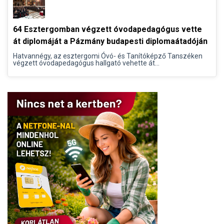
64 Esztergomban végzett óvodapedagógus vette
át diplomáját a Pázmány budapesti diplomaátadóján
Hatvannégy, az esztergomi Óvó- és Tanítóképző Tanszéken
végzett óvodapedagógus hallgató vehette át...