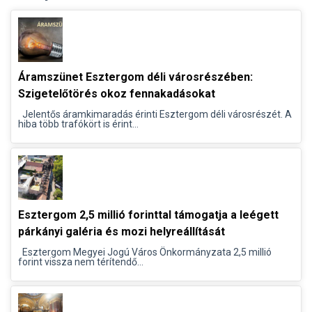
Áramszünet Esztergom déli városrészében:
Szigetelőtörés okoz fennakadásokat
Jelentős áramkimaradás érinti Esztergom déli városrészét. A
hiba több trafókört is érint...
Esztergom 2,5 millió forinttal támogatja a leégett
párkányi galéria és mozi helyreállítását
Esztergom Megyei Jogú Város Önkormányzata 2,5 millió
forint vissza nem térítendő...