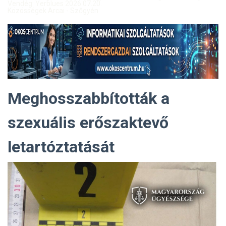
Vendég: Yerblues 2026.07.20.
Közösségek Arcai - Szőgyén
Meghosszabbították a
szexuális erőszaktevő
letartóztatását