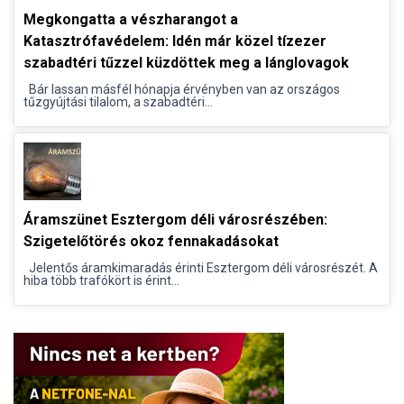
Megkongatta a vészharangot a
Katasztrófavédelem: Idén már közel tízezer
szabadtéri tűzzel küzdöttek meg a lánglovagok
Bár lassan másfél hónapja érvényben van az országos
tűzgyújtási tilalom, a szabadtéri...
Áramszünet Esztergom déli városrészében:
Szigetelőtörés okoz fennakadásokat
Jelentős áramkimaradás érinti Esztergom déli városrészét. A
hiba több trafókört is érint...