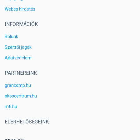
Webes hirdetés
INFORMÁCIÓK
Rólunk
Szerzői jogok
Adatvédelem
PARTNEREINK
grancomp.hu
okoscentrum.hu
mti.hu
ELÉRHETŐSÉGEINK