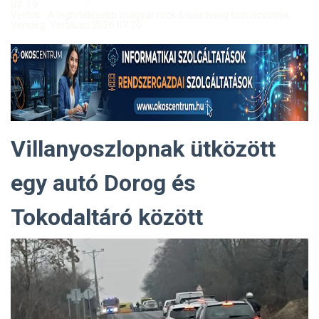
07. 19.
Verbal - A leghitelesebb magyar rock-blues hang tolmácsolója,
Vendég: Yerblues 2026.07.20.
Villanyoszlopnak ütközött
egy autó Dorog és
Tokodaltáró között