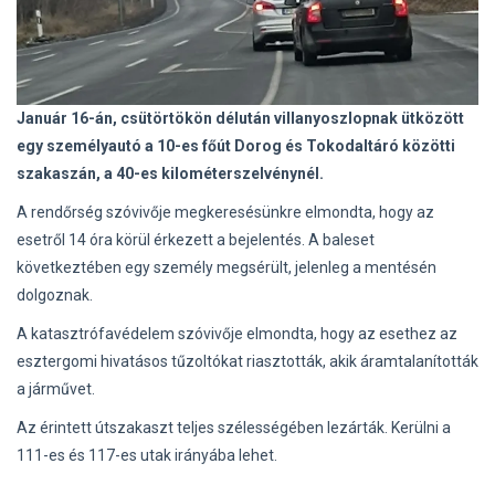
Január 16-án, csütörtökön délután villanyoszlopnak ütközött
egy személyautó a 10-es főút Dorog és Tokodaltáró közötti
szakaszán, a 40-es kilométerszelvénynél.
A rendőrség szóvivője megkeresésünkre elmondta, hogy az
esetről 14 óra körül érkezett a bejelentés. A baleset
következtében egy személy megsérült, jelenleg a mentésén
dolgoznak.
A katasztrófavédelem szóvivője elmondta, hogy az esethez az
esztergomi hivatásos tűzoltókat riasztották, akik áramtalanították
a járművet.
Az érintett útszakaszt teljes szélességében lezárták. Kerülni a
111-es és 117-es utak irányába lehet.