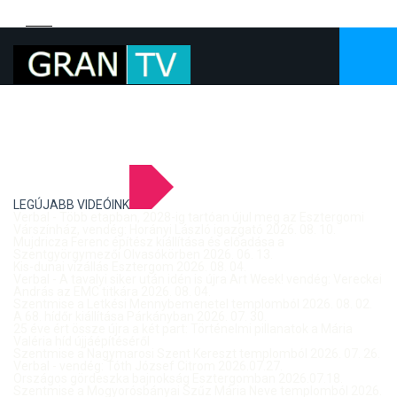
LEGÚJABB VIDEÓINK
Verbal - Több etapban, 2028-ig tartóan újul meg az Esztergomi
Várszínház, vendég: Horányi László igazgató 2026. 08. 10.
Mujdricza Ferenc építész kiállítása és előadása a
Szentgyörgymezői Olvasókörben 2026. 06. 13.
Kis-dunai vízállás Esztergom 2026. 08. 04.
Verbal - A tavalyi siker után idén is újra Art Week! vendég: Vereckei
András az EMC titkára 2026. 08. 04.
Szentmise a Letkési Mennybemenetel templomból 2026. 08. 02.
A 68. hídőr kiállítása Párkányban 2026. 07. 30.
25 éve ért össze újra a két part: Történelmi pillanatok a Mária
Valéria híd újjáépítéséről
Szentmise a Nagymarosi Szent Kereszt templomból 2026. 07. 26.
Verbal - vendég: Tóth József Citrom 2026.07.27.
Országos gördeszka bajnokság Esztergomban 2026.07.18.
Szentmise a Mogyorósbányai Szűz Mária Neve templomból 2026.