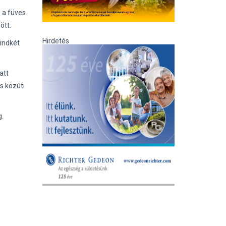
n a füves
ött.
Hirdetés
mindkét
att
s közúti
g.