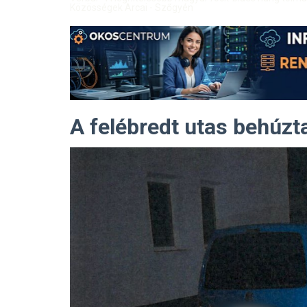
Közösségek Arcai - Szőgyén
A felébredt utas behúzta