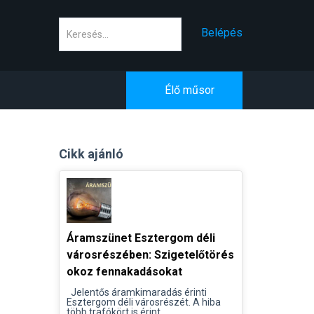
Keresés
Belépés
Élő műsor
Cikk ajánló
Áramszünet Esztergom déli
városrészében: Szigetelőtörés
okoz fennakadásokat
Jelentős áramkimaradás érinti
Esztergom déli városrészét. A hiba
több trafókört is érint...