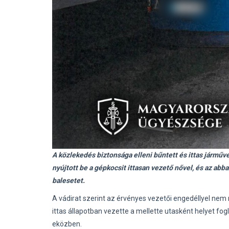
A közlekedés biztonsága elleni bűntett és ittas járműv
nyújtott be a gépkocsit ittasan vezető nővel, és az abb
balesetet.
A vádirat szerint az érvényes vezetői engedéllyel nem
ittas állapotban vezette a mellette utasként helyet fogl
eközben.