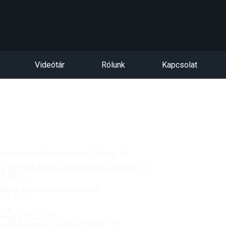
Videótár
Rólunk
Kapcsolat
ntgyörgymezői Olvasókörben 2026. 06. 13.
dég: Vereckei András az EMC titkára 2026. 08. 04.
. 08. 02.
 Mária Valéria híd újjáépítéséről
26. 07. 26.
.18.
ból 2026. 07. 19.
csolója, Vendég: Yerblues 2026.07.20.