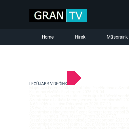
Home
Hírek
Műsoraink
LEGÚJABB VIDEÓINK
Mujdricza Ferenc építész kiállítása és előadása a Sze
Kis-dunai vízállás Esztergom 2026. 08. 04.
Verbal - A tavalyi siker után idén is újra Art Week! ven
Szentmise a Letkési Mennybemenetel templomból 2026
A 68. hídőr kiállítása Párkányban 2026. 07. 30.
25 éve ért össze újra a két part: Történelmi pillanatok a
Szentmise a Nagymarosi Szent Kereszt templomból 20
Verbal - vendég: Tóth József Citrom 2026.07.27.
Országos gördeszka bajnokság Esztergomban 2026.07
Szentmise a Mogyorósbányai Szűz Mária Neve templom
Verbal - A leghitelesebb magyar rock-blues hang tolmá