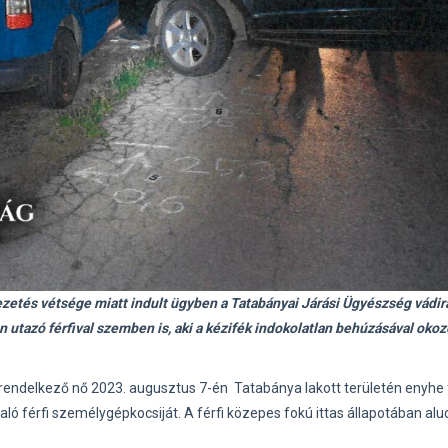
ezetés vétsége miatt indult ügyben a Tatabányai Járási Ügyészség vádir
an utazó férfival szemben is, aki a kézifék indokolatlan behúzásával okoz
 rendelkező nő 2023. augusztus 7-én Tatabánya lakott területén enyhe
aló férfi személygépkocsiját. A férfi közepes fokú ittas állapotában alu