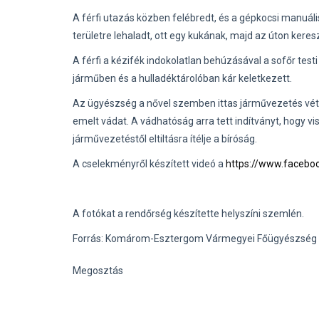
A férfi utazás közben felébredt, és a gépkocsi manuális
területre lehaladt, ott egy kukának, majd az úton kere
A férfi a kézifék indokolatlan behúzásával a sofőr tes
járműben és a hulladéktárolóban kár keletkezett.
Az ügyészség a nővel szemben ittas járművezetés véts
emelt vádat. A vádhatóság arra tett indítványt, hogy v
járművezetéstől eltiltásra ítélje a bíróság.
A cselekményről készített videó a
https://www.facebo
A fotókat a rendőrség készítette helyszíni szemlén.
Forrás: Komárom-Esztergom Vármegyei Főügyészség
Megosztás