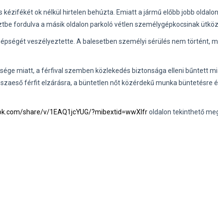
 kézifékét ok nélkül hirtelen behúzta. Emiatt a jármű előbb jobb oldalo
sztbe fordulva a másik oldalon parkoló vétlen személygépkocsinak ütköz
ti épségét veszélyeztette. A balesetben személyi sérülés nem történt, 
ége miatt, a férfival szemben közlekedés biztonsága elleni bűntett mi
isszaeső férfit elzárásra, a büntetlen nőt közérdekű munka büntetésre é
ok.com/share/v/1EAQ1jcYUG/?mibextid=wwXIfr
oldalon tekinthető me