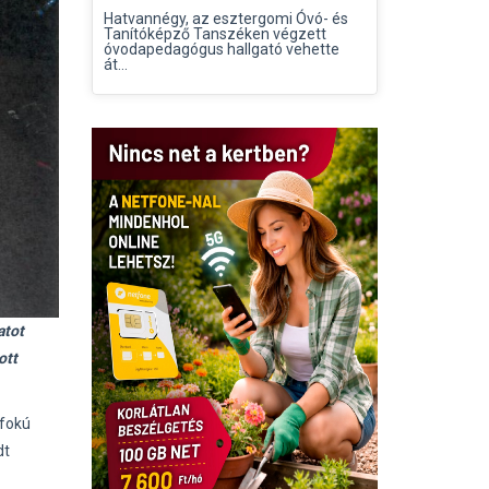
Hatvannégy, az esztergomi Óvó- és
Tanítóképző Tanszéken végzett
óvodapedagógus hallgató vehette
át...
atot
ott
 fokú
dt