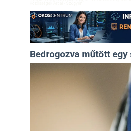
Közösségek Arcai - Szőgyén
Bedrogozva műtött egy