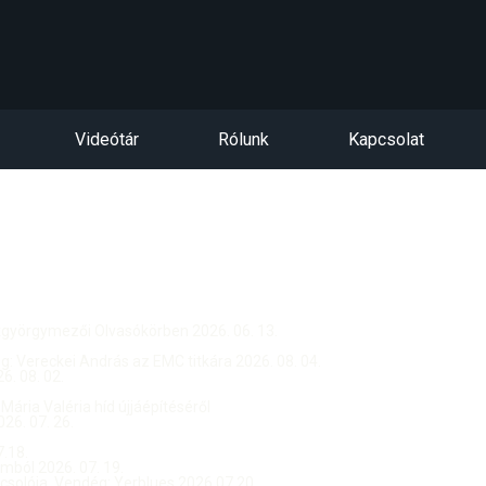
Videótár
Rólunk
Kapcsolat
ntgyörgymezői Olvasókörben 2026. 06. 13.
dég: Vereckei András az EMC titkára 2026. 08. 04.
. 08. 02.
 Mária Valéria híd újjáépítéséről
26. 07. 26.
.18.
ból 2026. 07. 19.
csolója, Vendég: Yerblues 2026.07.20.