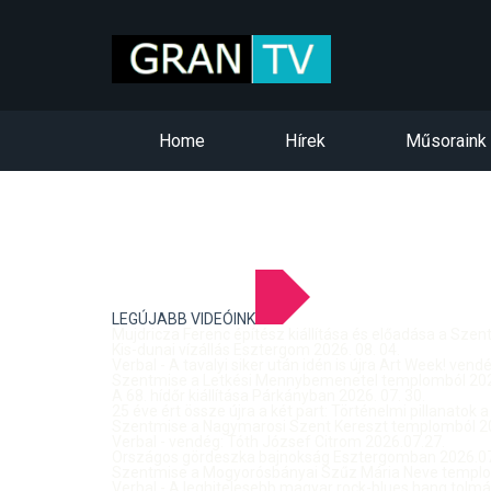
Home
Hírek
Műsoraink
LEGÚJABB VIDEÓINK
Mujdricza Ferenc építész kiállítása és előadása a Sze
Kis-dunai vízállás Esztergom 2026. 08. 04.
Verbal - A tavalyi siker után idén is újra Art Week! ven
Szentmise a Letkési Mennybemenetel templomból 2026
A 68. hídőr kiállítása Párkányban 2026. 07. 30.
25 éve ért össze újra a két part: Történelmi pillanatok a
Szentmise a Nagymarosi Szent Kereszt templomból 20
Verbal - vendég: Tóth József Citrom 2026.07.27.
Országos gördeszka bajnokság Esztergomban 2026.07
Szentmise a Mogyorósbányai Szűz Mária Neve templom
Verbal - A leghitelesebb magyar rock-blues hang tolmá