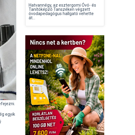
Hatvannégy, az esztergomi Óvó- és
Tanítóképző Tanszéken végzett
óvodapedagógus hallgató vehette
át...
fejezni.
ég egyik
ý