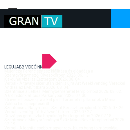
LEGÚJABB VIDEÓINK
Mujdricza Ferenc építész kiállítása és előadása a
Szentgyörgymezői Olvasókörben 2026. 06. 13.
Kis-dunai vízállás Esztergom 2026. 08. 04.
Verbal - A tavalyi siker után idén is újra Art Week! vendég: Vereckei
András az EMC titkára 2026. 08. 04.
Szentmise a Letkési Mennybemenetel templomból 2026. 08. 02.
A 68. hídőr kiállítása Párkányban 2026. 07. 30.
25 éve ért össze újra a két part: Történelmi pillanatok a Mária
Valéria híd újjáépítéséről
Szentmise a Nagymarosi Szent Kereszt templomból 2026. 07. 26.
Verbal - vendég: Tóth József Citrom 2026.07.27.
Országos gördeszka bajnokság Esztergomban 2026.07.18.
Szentmise a Mogyorósbányai Szűz Mária Neve templomból 2026.
07. 19.
Verbal - A leghitelesebb magyar rock-blues hang tolmácsolója,