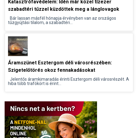
Katasztrófavédelem: Idén már közel tízezer
szabadtéri tűzzel küzdöttek meg a lánglovagok
Bár lassan másfél hónapja érvényben van az országos
tűzgyújtási tilalom, a szabadtéri...
Áramszünet Esztergom déli városrészében:
Szigetelőtörés okoz fennakadásokat
Jelentős áramkimaradás érinti Esztergom déli városrészét. A
hiba több trafókört is érint...