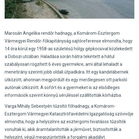
Marosán Angelika rendőr hadnagy, a Komárom-Esztergom
Vármegyei Rendőr-főkapitányság sajtóreferense elmondta, hogy
14 óra körül egy 1958-as születésű hölgy gépkocsival közlekedett
a Dobozi utcában. Haladása során hátra tekintett a hátul
szabályosan rögzített 6 éves gyermekre, ami által lehaladt a
menetirány szerinti jobb oldali útpadkára. Itt egy kandelábernek
ütközött, ahonnan megpördült és egy merőlegesen ott parkoló
autónak ütközött. A sofőrt és a gyermeket is az elsődleges
információk szerint könnyű sérüléssel szállították kórházba.
Varga Mihály Sebestyén tűzoltó főhadnagy, a Komárom-
Esztergom Vármegyei Katasztrófavédelmi Igazgatóság szóvivője
elmondta, hogy a helyszínre az esztergomi hivatásos tűzoltók
vonultak ki, akik áramtalanították a járművet, biztosították a
helyszínt, végül megszüntették a forgalmi akadályt.