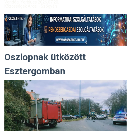
Vendég: Yerblues 2026.07.20.
Közösségek Arcai - Szőgyén
Oszlopnak ütközött
Esztergomban