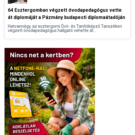
64 Esztergomban végzett óvodapedagógus vette
át diplomáját a Pázmány budapesti diplomaátadóján
Hatvannégy, az esztergomi Óvó- és Tanítóképző Tanszéken
végzett óvodapedagógus hallgató vehette át...