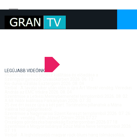
LEGÚJABB VIDEÓINK
Mujdricza Ferenc építész kiállítása és előadása a
Szentgyörgymezői Olvasókörben 2026. 06. 13.
Kis-dunai vízállás Esztergom 2026. 08. 04.
Verbal - A tavalyi siker után idén is újra Art Week! vendég: Vereckei
András az EMC titkára 2026. 08. 04.
Szentmise a Letkési Mennybemenetel templomból 2026. 08. 02.
A 68. hídőr kiállítása Párkányban 2026. 07. 30.
25 éve ért össze újra a két part: Történelmi pillanatok a Mária
Valéria híd újjáépítéséről
Szentmise a Nagymarosi Szent Kereszt templomból 2026. 07. 26.
Verbal - vendég: Tóth József Citrom 2026.07.27.
Országos gördeszka bajnokság Esztergomban 2026.07.18.
Szentmise a Mogyorósbányai Szűz Mária Neve templomból 2026.
07. 19.
Verbal - A leghitelesebb magyar rock-blues hang tolmácsolója,