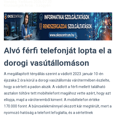
Vendég: Yerblues 2026.07.20.
Közösségek Arcai - Szőgyén
Alvó férfi telefonját lopta el a
dorogi vasútállomáson
A megállapított tényállás szerint a vádlott 2023. január 10-én
éjszaka 2 óra körül a dorogi vasútállomás várótermében észlelte,
hogy a sértett a padon alszik. A vádlott a férfi mellett található
asztalon töltőre tett mobiltelefont magához vette azért, hogy azt
ellopja, majd a váróteremből kiment. A mobiltelefon értéke
170.000 forint. A bűncselekménnyel okozott kár megtérült, mert a
nyomozó hatóság a telefont lefoglalta, és a sértettnek