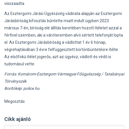
visszaadta.
Az Esztergomi Járási Ügyészség vádirata alapján az Esztergomi
Járásbíróság kifosztás bűntette miatt indult ügyben 2023.
március 7-én, bíróság elé állítás keretében hozott ítéletet azzal a
férfivel szemben, aki a váróteremben alvó sértett telefonját lopta
el. Az Esztergomi Járásbíróság a vádlottat 1 év 6 hónap,
végrehajtásában 3 évre felfüggesztett börtönbüntetésre ítélte.
Az elsőfokú ítélet jogerős, azt az ügyész, vádlott és védő is
tudomásul vette.
Forrás: Komárom-Esztergom Vármegyei Főügyészség / Tatabányai
Törvényszék
Borítókép: police.hu
Megosztás
Cikk ajánló