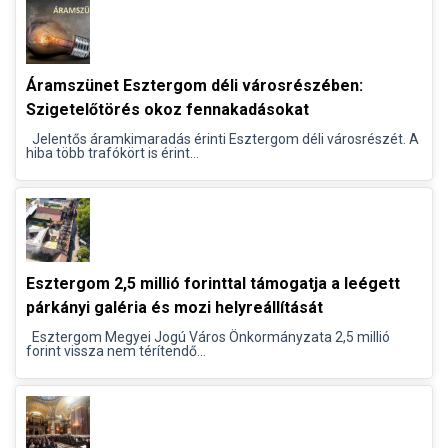
Áramszünet Esztergom déli városrészében:
Szigetelőtörés okoz fennakadásokat
Jelentős áramkimaradás érinti Esztergom déli városrészét. A
hiba több trafókört is érint...
Esztergom 2,5 millió forinttal támogatja a leégett
párkányi galéria és mozi helyreállítását
Esztergom Megyei Jogú Város Önkormányzata 2,5 millió
forint vissza nem térítendő...