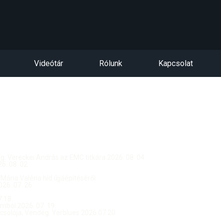
Videótár
Rólunk
Kapcsolat
dég: Vereckei András az EMC titkára 2026. 08. 04.
. 08. 02.
 Mária Valéria híd újjáépítéséről
26. 07. 26.
.18.
ból 2026. 07. 19.
csolója, Vendég: Yerblues 2026.07.20.