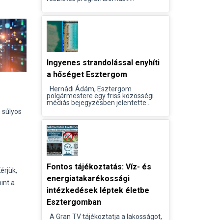
Ingyenes strandolással enyhíti
a hőséget Esztergom
Hernádi Ádám, Esztergom
polgármestere egy friss közösségi
médiás bejegyzésben jelentette...
 súlyos
Fontos tájékoztatás: Víz- és
érjük,
energiatakarékossági
int a
intézkedések léptek életbe
Esztergomban
A Gran TV tájékoztatja a lakosságot,