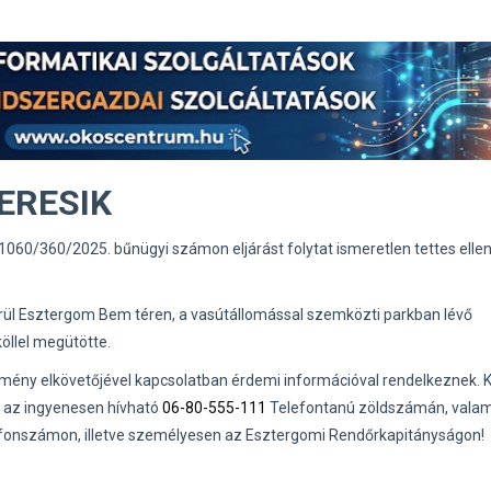
ERESIK
60/360/2025. bűnügyi számon eljárást folytat ismeretlen tettes ellen
6 körül Esztergom Bem téren, a vasútállomással szemközti parkban lévő
köllel megütötte.
kmény elkövetőjével kapcsolatban érdemi információval rendelkeznek. K
t az ingyenesen hívható
06-80-555-111
Telefontanú zöldszámán, valam
fonszámon, illetve személyesen az Esztergomi Rendőrkapitányságon!