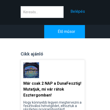
Keresés
Belépés
Élő műsor
Cikk ajánló
Már csak 2 NAP a DunaFesztig!
Mutatjuk, mi vár rátok
Esztergomban!
Hogy könnyebb legyen megtervezni a
fesztiválos hétvégédet, elhoztuk a
részletes programbontást!...