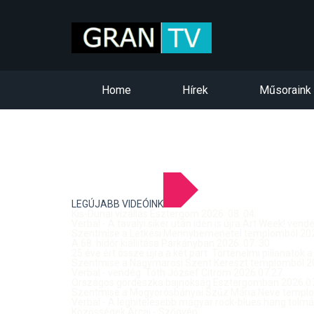
Home
Hírek
Műsoraink
LEGÚJABB VIDEÓINK
Kis-Dunai vízállás Esztergom 2026. 08. 04.
Verbal - A tavalyi siker után idén is újra Art Week! ven
Szentmise a Letkési Mennybemenetel templomból 2026
A 68. hídőr kiállítása Párkányban 2026. 07. 30.
25 éve ért össze újra a két part: Történelmi pillanatok a
Szentmise a Nagymarosi Szent Kereszt templomból 20
Verbal - vendég: Tóth József Citrom 2026.07.27.
Országos gördeszka bajnokság Esztergomban 2026.07
Szentmise a Mogyorósbányai Szűz Mária Neve templom
Verbal - A leghitelesebb magyar rock-blues hang tolmá
Közösségek Arcai - Szőgyén