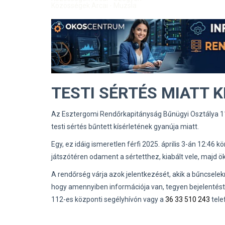
Közösségek Arcai - Muzsla
TESTI SÉRTÉS MIATT K
Az Esztergomi Rendőrkapitányság Bűnügyi Osztálya 110
testi sértés bűntett kísérletének gyanúja miatt.
Egy, ez idáig ismeretlen férfi 2025. április 3-án 12:4
játszótéren odament a sértetthez, kiabált vele, majd ö
A rendőrség várja azok jelentkezését, akik a bűncsele
hogy amennyiben információja van, tegyen bejelentés
112-es központi segélyhívón vagy a
36 33 510 243
tele