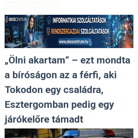
Vendég: Yerblues 2026.07.20.
Közösségek Arcai - Szőgyén
„Ölni akartam” – ezt mondta
a bíróságon az a férfi, aki
Tokodon egy családra,
Esztergomban pedig egy
járókelőre támadt