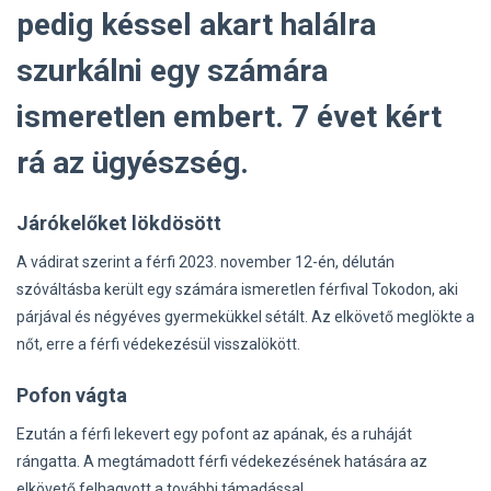
pedig késsel akart halálra
szurkálni egy számára
ismeretlen embert. 7 évet kért
rá az ügyészség.
Járókelőket lökdösött
A vádirat szerint a férfi 2023. november 12-én, délután
szóváltásba került egy számára ismeretlen férfival Tokodon, aki
párjával és négyéves gyermekükkel sétált. Az elkövető meglökte a
nőt, erre a férfi védekezésül visszalökött.
Pofon vágta
Ezután a férfi lekevert egy pofont az apának, és a ruháját
rángatta. A megtámadott férfi védekezésének hatására az
elkövető felhagyott a további támadással.