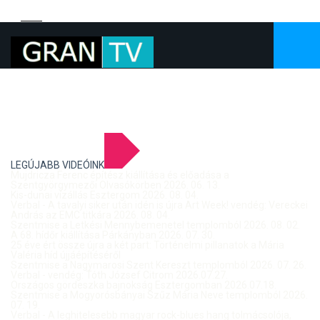
LEGÚJABB VIDEÓINK
Mujdricza Ferenc építész kiállítása és előadása a
Szentgyörgymezői Olvasókörben 2026. 06. 13.
Kis-dunai vízállás Esztergom 2026. 08. 04.
Verbal - A tavalyi siker után idén is újra Art Week! vendég: Vereckei
András az EMC titkára 2026. 08. 04.
Szentmise a Letkési Mennybemenetel templomból 2026. 08. 02.
A 68. hídőr kiállítása Párkányban 2026. 07. 30.
25 éve ért össze újra a két part: Történelmi pillanatok a Mária
Valéria híd újjáépítéséről
Szentmise a Nagymarosi Szent Kereszt templomból 2026. 07. 26.
Verbal - vendég: Tóth József Citrom 2026.07.27.
Országos gördeszka bajnokság Esztergomban 2026.07.18.
Szentmise a Mogyorósbányai Szűz Mária Neve templomból 2026.
07. 19.
Verbal - A leghitelesebb magyar rock-blues hang tolmácsolója,