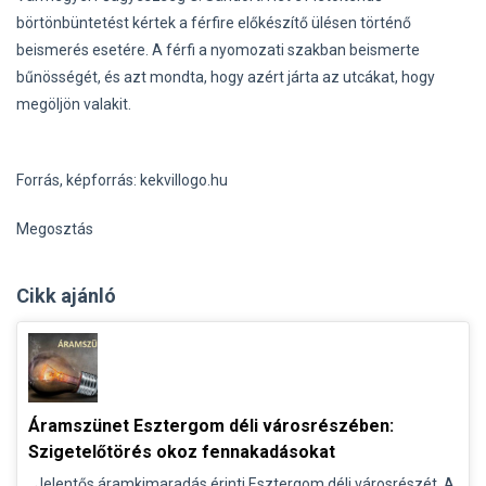
börtönbüntetést kértek a férfire előkészítő ülésen történő
beismerés esetére. A férfi a nyomozati szakban beismerte
bűnösségét, és azt mondta, hogy azért járta az utcákat, hogy
megöljön valakit.
Forrás, képforrás: kekvillogo.hu
Megosztás
Cikk ajánló
Áramszünet Esztergom déli városrészében:
Szigetelőtörés okoz fennakadásokat
Jelentős áramkimaradás érinti Esztergom déli városrészét. A