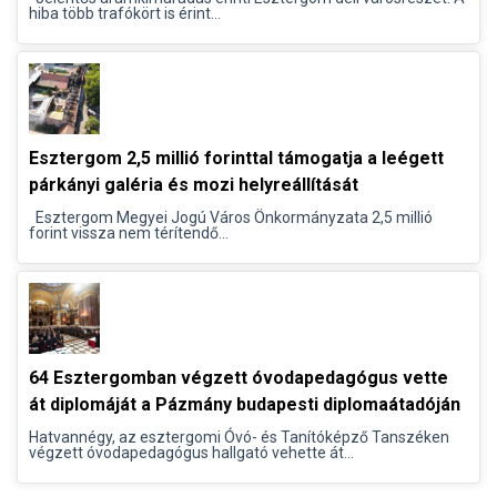
hiba több trafókört is érint...
Esztergom 2,5 millió forinttal támogatja a leégett
párkányi galéria és mozi helyreállítását
Esztergom Megyei Jogú Város Önkormányzata 2,5 millió
forint vissza nem térítendő...
64 Esztergomban végzett óvodapedagógus vette
át diplomáját a Pázmány budapesti diplomaátadóján
Hatvannégy, az esztergomi Óvó- és Tanítóképző Tanszéken
végzett óvodapedagógus hallgató vehette át...