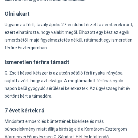
Ölni akart
Ugyanez a férfi, tavaly április 27-én dühöt érzett az emberek iránt,
ezért elhatározta, hogy valakit megöl. Elhozott egy kést az egyik
ismerősétől, majd figyelmeztetés nélkül, rátámadt egy ismeretlen
férfire Esztergomban.
Ismeretlen férfira támadt
G. Zsolt késsel kétszer is az utcán sétáló férfi nyaka irányába
sújtott azért, hogy azt elvágja. A megtámadott férfinak nyolc
napon belül gyógyuló sérülései keletkeztek. Az ügyészség hét év
börtönt kért a támadóra.
7 évet kértek rá
Minősített emberölés bűntettének kísérlete és más
bűncselekmény miatt állítja bíróság elé a Komárom-Esztergom
Vármegyei Főügyészség G. Sándort. Hét év letöltendő