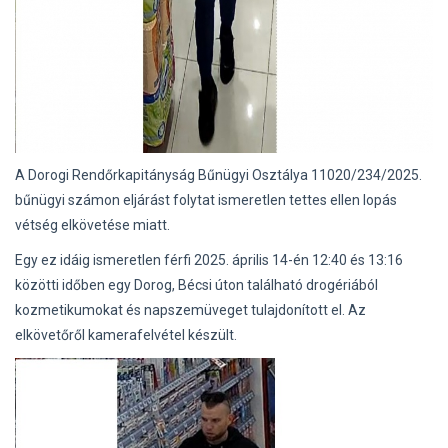
A Dorogi Rendőrkapitányság Bűnügyi Osztálya 11020/234/2025.
bűnügyi számon eljárást folytat ismeretlen tettes ellen lopás
vétség elkövetése miatt.
Egy ez idáig ismeretlen férfi 2025. április 14-én 12:40 és 13:16
közötti időben egy Dorog, Bécsi úton található drogériából
kozmetikumokat és napszemüveget tulajdonított el. Az
elkövetőről kamerafelvétel készült.