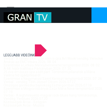
LEGÚJABB VIDEÓINK
Verbal - A tavalyi siker után idén is újra Art Week! vendég: Vereckei
András az EMC titkára 2026. 08. 04.
Szentmise a Letkési Mennybemenetel templomból 2026. 08. 02.
A 68. hídőr kiállítása Párkányban 2026. 07. 30.
25 éve ért össze újra a két part: Történelmi pillanatok a Mária
Valéria híd újjáépítéséről
Szentmise a Nagymarosi Szent Kereszt templomból 2026. 07. 26.
Verbal - vendég: Tóth József Citrom 2026.07.27.
Országos gördeszka bajnokság Esztergomban 2026.07.18.
Szentmise a Mogyorósbányai Szűz Mária Neve templomból 2026.
07. 19.
Verbal - A leghitelesebb magyar rock-blues hang tolmácsolója,
Vendég: Yerblues 2026.07.20.
Közösségek Arcai - Szőgyén
Közösségek Arcai - Muzsla