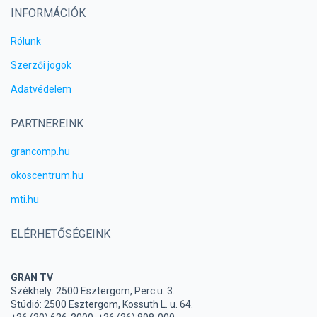
INFORMÁCIÓK
Rólunk
Szerzői jogok
Adatvédelem
PARTNEREINK
grancomp.hu
okoscentrum.hu
mti.hu
ELÉRHETŐSÉGEINK
GRAN TV
Székhely: 2500 Esztergom, Perc u. 3.
Stúdió: 2500 Esztergom, Kossuth L. u. 64.