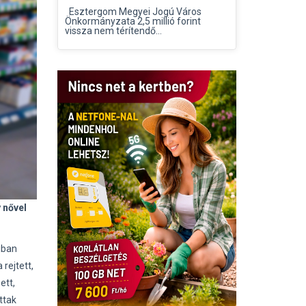
Esztergom Megyei Jogú Város
Önkormányzata 2,5 millió forint
vissza nem térítendő...
y nővel
iban
rejtett,
ett,
ttak