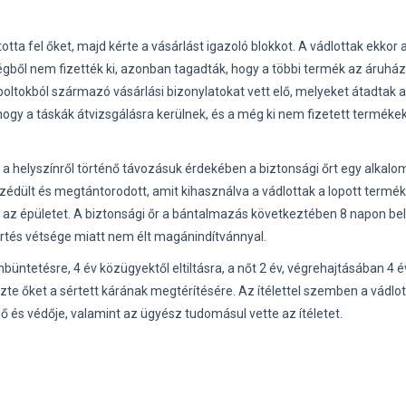
totta fel őket, majd kérte a vásárlást igazoló blokkot. A vádlottak ekkor 
nségből nem fizették ki, azonban tagadták, hogy a többi termék az áruhá
ltokból származó vásárlási bizonylatokat vett elő, melyeket átadtak a
 hogy a táskák átvizsgálásra kerülnek, és a még ki nem fizetett terméke
s a helyszínről történő távozásuk érdekében a biztonsági őrt egy alkal
szédült és megtántorodott, amit kihasználva a vádlottak a lopott termé
az épületet. A biztonsági őr a bántalmazás következtében 8 napon bel
értés vétsége miatt nem élt magánindítvánnyal.
nbüntetésre, 4 év közügyektől eltiltásra, a nőt 2 év, végrehajtásában 4 é
zte őket a sértett kárának megtérítésére. Az ítélettel szemben a vádlott
 nő és védője, valamint az ügyész tudomásul vette az ítéletet.