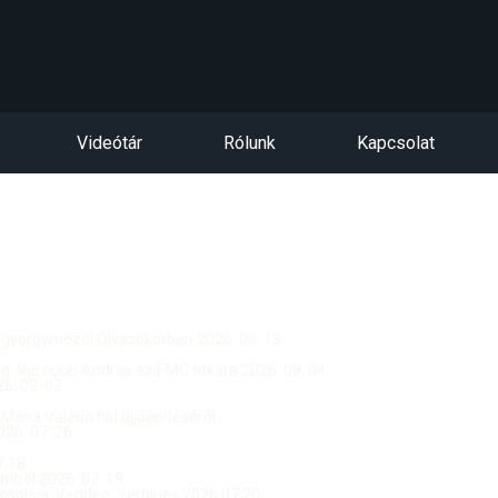
Videótár
Rólunk
Kapcsolat
ntgyörgymezői Olvasókörben 2026. 06. 13.
dég: Vereckei András az EMC titkára 2026. 08. 04.
. 08. 02.
 Mária Valéria híd újjáépítéséről
26. 07. 26.
.18.
ból 2026. 07. 19.
csolója, Vendég: Yerblues 2026.07.20.