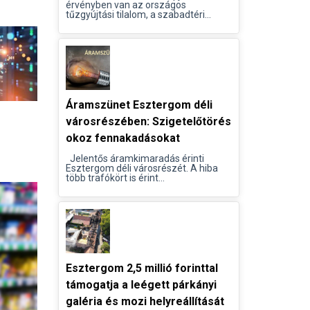
érvényben van az országos
tűzgyújtási tilalom, a szabadtéri...
Áramszünet Esztergom déli
városrészében: Szigetelőtörés
okoz fennakadásokat
Jelentős áramkimaradás érinti
Esztergom déli városrészét. A hiba
több trafókört is érint...
Esztergom 2,5 millió forinttal
támogatja a leégett párkányi
galéria és mozi helyreállítását