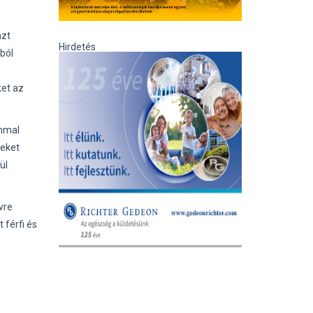
azt
Hirdetés
zból
ket az
ommal
keket
ül
vre
 férfi és