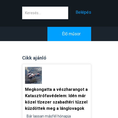
Keresés
Belépés
Élő műsor
Cikk ajánló
Megkongatta a vészharangot a
Katasztrófavédelem: Idén már
közel tízezer szabadtéri tűzzel
küzdöttek meg a lánglovagok
Bár lassan másfél hónapja