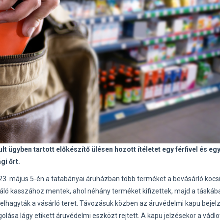
t ügyben tartott előkészítő ülésen hozott ítéletet egy férfivel és eg
gi őrt.
 2023. május 5-én a tatabányai áruházban több terméket a bevásárló kocs
gáló kasszához mentek, ahol néhány terméket kifizettek, majd a táskába 
 elhagyták a vásárló teret. Távozásuk közben az áruvédelmi kapu bejelz
lása lágy etikett áruvédelmi eszközt rejtett. A kapu jelzésekor a vádlo