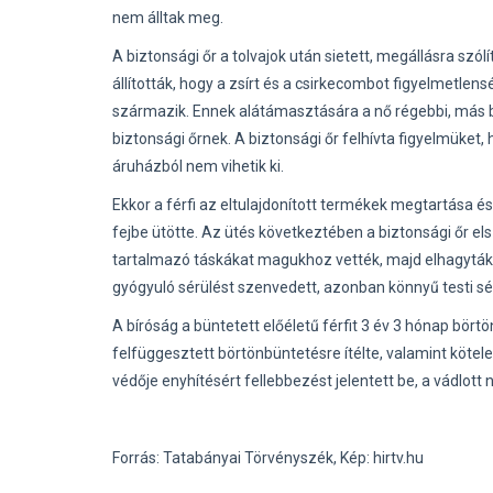
nem álltak meg.
A biztonsági őr a tolvajok után sietett, megállásra szólí
állították, hogy a zsírt és a csirkecombot figyelmetle
származik. Ennek alátámasztására a nő régebbi, más bo
biztonsági őrnek. A biztonsági őr felhívta figyelmüket,
áruházból nem vihetik ki.
Ekkor a férfi az eltulajdonított termékek megtartása é
fejbe ütötte. Az ütés következtében a biztonsági őr el
tartalmazó táskákat magukhoz vették, majd elhagyták 
gyógyuló sérülést szenvedett, azonban könnyű testi s
A bíróság a büntetett előéletű férfit 3 év 3 hónap börtö
felfüggesztett börtönbüntetésre ítélte, valamint kötele
védője enyhítésért fellebbezést jelentett be, a vádlott
Forrás: Tatabányai Törvényszék, Kép: hirtv.hu