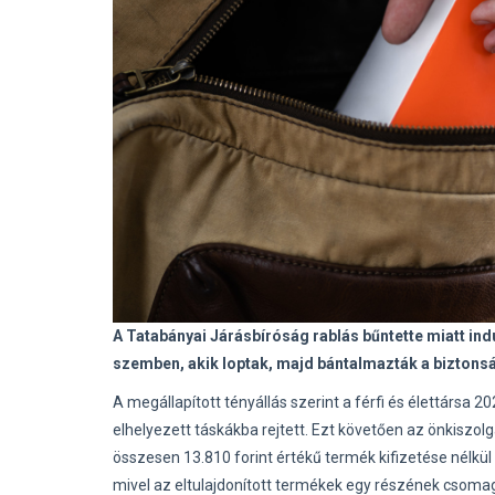
A Tatabányai Járásbíróság rablás bűntette miatt indul
szemben, akik loptak, majd bántalmazták a biztonsá
A megállapított tényállás szerint a férfi és élettársa
elhelyezett táskákba rejtett. Ezt követően az önkiszol
összesen 13.810 forint értékű termék kifizetése nélkül
mivel az eltulajdonított termékek egy részének csomago