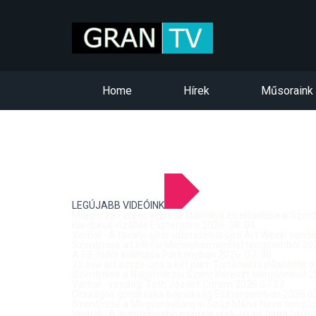
Home
Hírek
Műsoraink
LEGÚJABB VIDEÓINK
Mujdricza Ferenc építész kiállítása és előadása a Sze
Kis-dunai vízállás Esztergom 2026. 08. 04.
Verbal - A tavalyi siker után idén is újra Art Week! ven
Szentmise a Letkési Mennybemenetel templomból 2026
A 68. hídőr kiállítása Párkányban 2026. 07. 30.
25 éve ért össze újra a két part: Történelmi pillanatok a
Szentmise a Nagymarosi Szent Kereszt templomból 20
Verbal - vendég: Tóth József Citrom 2026.07.27.
Országos gördeszka bajnokság Esztergomban 2026.07
Szentmise a Mogyorósbányai Szűz Mária Neve templom
Verbal - A leghitelesebb magyar rock-blues hang tolmá