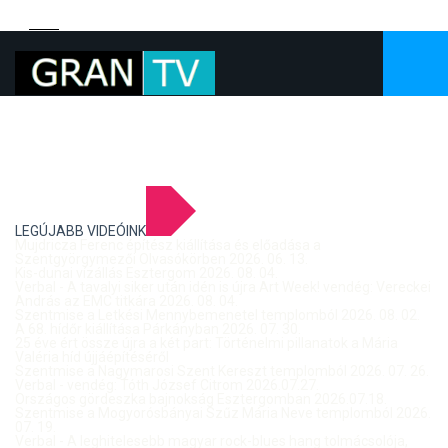
LEGÚJABB VIDEÓINK
Mujdricza Ferenc építész kiállítása és előadása a
Szentgyörgymezői Olvasókörben 2026. 06. 13.
Kis-dunai vízállás Esztergom 2026. 08. 04.
Verbal - A tavalyi siker után idén is újra Art Week! vendég: Vereckei
András az EMC titkára 2026. 08. 04.
Szentmise a Letkési Mennybemenetel templomból 2026. 08. 02.
A 68. hídőr kiállítása Párkányban 2026. 07. 30.
25 éve ért össze újra a két part: Történelmi pillanatok a Mária
Valéria híd újjáépítéséről
Szentmise a Nagymarosi Szent Kereszt templomból 2026. 07. 26.
Verbal - vendég: Tóth József Citrom 2026.07.27.
Országos gördeszka bajnokság Esztergomban 2026.07.18.
Szentmise a Mogyorósbányai Szűz Mária Neve templomból 2026.
07. 19.
Verbal - A leghitelesebb magyar rock-blues hang tolmácsolója,