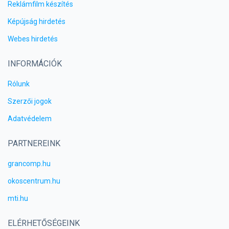
Reklámfilm készítés
Képújság hirdetés
Webes hirdetés
INFORMÁCIÓK
Rólunk
Szerzői jogok
Adatvédelem
PARTNEREINK
grancomp.hu
okoscentrum.hu
mti.hu
ELÉRHETŐSÉGEINK