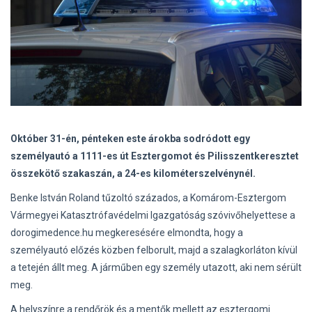
Október 31-én, pénteken este árokba sodródott egy
személyautó a 1111-es út Esztergomot és Pilisszentkeresztet
összekötő szakaszán, a 24-es kilométerszelvénynél.
Benke István Roland tűzoltó százados, a Komárom-Esztergom
Vármegyei Katasztrófavédelmi Igazgatóság szóvivőhelyettese a
dorogimedence.hu megkeresésére elmondta, hogy a
személyautó előzés közben felborult, majd a szalagkorláton kívül
a tetején állt meg. A járműben egy személy utazott, aki nem sérült
meg.
A helyszínre a rendőrök és a mentők mellett az esztergomi