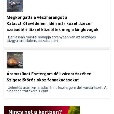
Megkongatta a vészharangot a
Katasztrófavédelem: Idén már közel tízezer
szabadtéri tűzzel küzdöttek meg a lánglovagok
Bár lassan másfél hónapja érvényben van az országos
tűzgyújtási tilalom, a szabadtéri...
Áramszünet Esztergom déli városrészében:
Szigetelőtörés okoz fennakadásokat
Jelentős áramkimaradás érinti Esztergom déli városrészét. A
hiba több trafókört is érint...