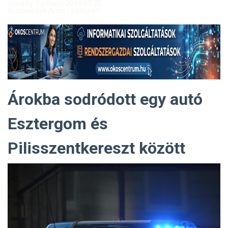
Vendég: Yerblues 2026.07.20.
Közösségek Arcai - Szőgyén
Árokba sodródott egy autó
Esztergom és
Pilisszentkereszt között