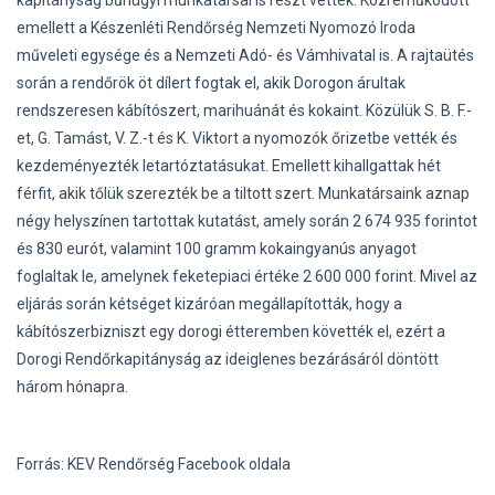
kapitányság bűnügyi munkatársai is részt vettek. Közreműködött
emellett a Készenléti Rendőrség Nemzeti Nyomozó Iroda
műveleti egysége és a Nemzeti Adó- és Vámhivatal is. A rajtaütés
során a rendőrök öt dílert fogtak el, akik Dorogon árultak
rendszeresen kábítószert, marihuánát és kokaint. Közülük S. B. F.-
et, G. Tamást, V. Z.-t és K. Viktort a nyomozók őrizetbe vették és
kezdeményezték letartóztatásukat. Emellett kihallgattak hét
férfit, akik tőlük szerezték be a tiltott szert. Munkatársaink aznap
négy helyszínen tartottak kutatást, amely során 2 674 935 forintot
és 830 eurót, valamint 100 gramm kokaingyanús anyagot
foglaltak le, amelynek feketepiaci értéke 2 600 000 forint. Mivel az
eljárás során kétséget kizáróan megállapították, hogy a
kábítószerbizniszt egy dorogi étteremben követték el, ezért a
Dorogi Rendőrkapitányság az ideiglenes bezárásáról döntött
három hónapra.
Forrás: KEV Rendőrség Facebook oldala