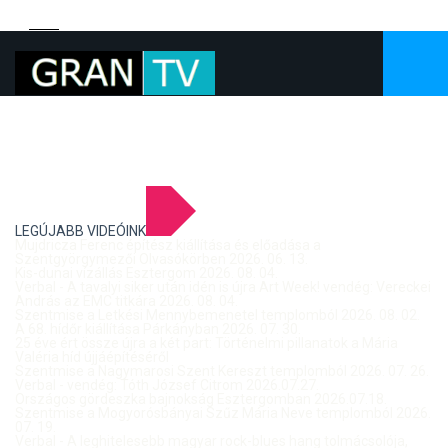
LEGÚJABB VIDEÓINK
Mujdricza Ferenc építész kiállítása és előadása a
Szentgyörgymezői Olvasókörben 2026. 06. 13.
Kis-dunai vízállás Esztergom 2026. 08. 04.
Verbal - A tavalyi siker után idén is újra Art Week! vendég: Vereckei
András az EMC titkára 2026. 08. 04.
Szentmise a Letkési Mennybemenetel templomból 2026. 08. 02.
A 68. hídőr kiállítása Párkányban 2026. 07. 30.
25 éve ért össze újra a két part: Történelmi pillanatok a Mária
Valéria híd újjáépítéséről
Szentmise a Nagymarosi Szent Kereszt templomból 2026. 07. 26.
Verbal - vendég: Tóth József Citrom 2026.07.27.
Országos gördeszka bajnokság Esztergomban 2026.07.18.
Szentmise a Mogyorósbányai Szűz Mária Neve templomból 2026.
07. 19.
Verbal - A leghitelesebb magyar rock-blues hang tolmácsolója,