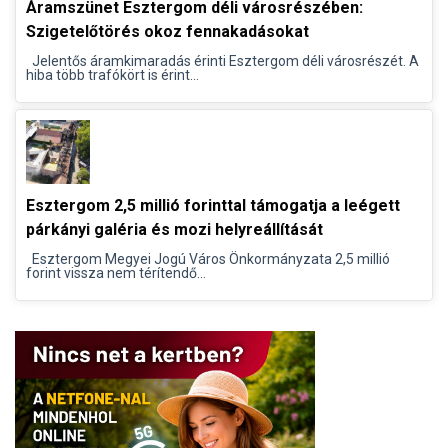
Áramszünet Esztergom déli városrészében:
Szigetelőtörés okoz fennakadásokat
Jelentős áramkimaradás érinti Esztergom déli városrészét. A
hiba több trafókört is érint...
Esztergom 2,5 millió forinttal támogatja a leégett
párkányi galéria és mozi helyreállítását
Esztergom Megyei Jogú Város Önkormányzata 2,5 millió
forint vissza nem térítendő...