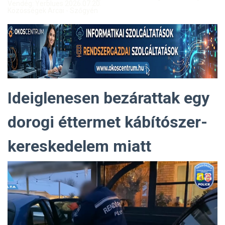
Vendég: Yerblues 2026.07.20.
Közösségek Arcai - Szőgyén
Ideiglenesen bezárattak egy
dorogi éttermet kábítószer-
kereskedelem miatt