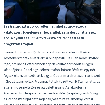
Bezárattuk azt a dorogi éttermet, ahol adták-vették a
kábítószert. Ideiglenesen bezárattuk azt a dorogi éttermet,
ahol a gyanú szerint 2025 tavasza óta rendszeresen
drogbiznisz zajlott.
Január 13-án a rendőrök nagyszabású, összehangolt akció
keretében fogtak el öt dílert. A budapesti S. B. F.-en akkor ütöttek
rajta, amikor az étteremben éppen kábítószert adott el egyik
vásárlójának. Ezzel egy időben további három férfit és egy nőt
fogtak el a nyomozók, akik a gyanú szerint a tiltott szert terjesztő
hálózat tagjai voltak. A gyanúsítottak között van F. Szimonetta, az
étterem üzemeltetője és az üzlettársa is. Az akcióban a
Komárom-Esztergom Vármegyei Rendőr-főkapitányság Bűnügyi
és Rendészeti Igazgatóságának, valamint valamennyi városi