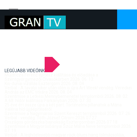
LEGÚJABB VIDEÓINK
Mujdricza Ferenc építész kiállítása és előadása a
Szentgyörgymezői Olvasókörben 2026. 06. 13.
Kis-dunai vízállás Esztergom 2026. 08. 04.
Verbal - A tavalyi siker után idén is újra Art Week! vendég: Vereckei
András az EMC titkára 2026. 08. 04.
Szentmise a Letkési Mennybemenetel templomból 2026. 08. 02.
A 68. hídőr kiállítása Párkányban 2026. 07. 30.
25 éve ért össze újra a két part: Történelmi pillanatok a Mária
Valéria híd újjáépítéséről
Szentmise a Nagymarosi Szent Kereszt templomból 2026. 07. 26.
Verbal - vendég: Tóth József Citrom 2026.07.27.
Országos gördeszka bajnokság Esztergomban 2026.07.18.
Szentmise a Mogyorósbányai Szűz Mária Neve templomból 2026.
07. 19.
Verbal - A leghitelesebb magyar rock-blues hang tolmácsolója,