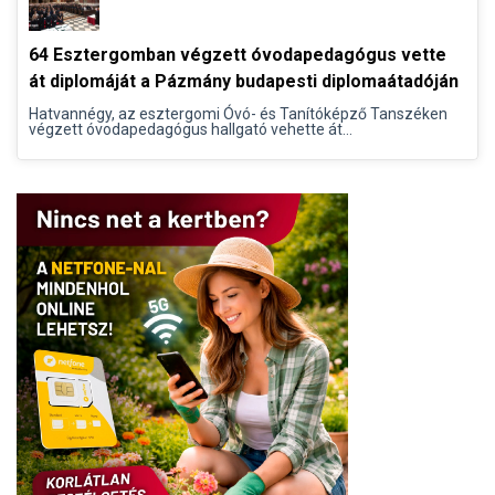
64 Esztergomban végzett óvodapedagógus vette
át diplomáját a Pázmány budapesti diplomaátadóján
Hatvannégy, az esztergomi Óvó- és Tanítóképző Tanszéken
végzett óvodapedagógus hallgató vehette át...