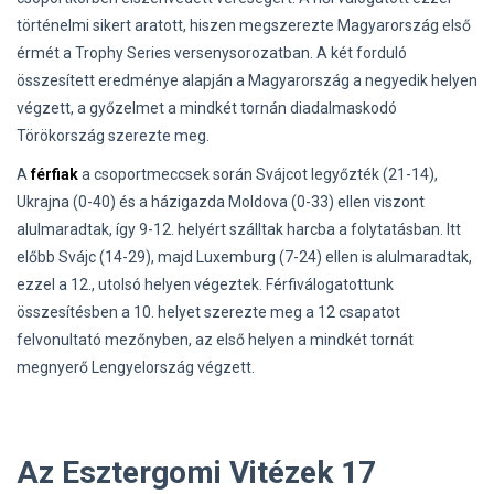
történelmi sikert aratott, hiszen megszerezte Magyarország első
érmét a Trophy Series versenysorozatban. A két forduló
összesített eredménye alapján a Magyarország a negyedik helyen
végzett, a győzelmet a mindkét tornán diadalmaskodó
Törökország szerezte meg.
A
férfiak
a csoportmeccsek során Svájcot legyőzték (21-14),
Ukrajna (0-40) és a házigazda Moldova (0-33) ellen viszont
alulmaradtak, így 9-12. helyért szálltak harcba a folytatásban. Itt
előbb Svájc (14-29), majd Luxemburg (7-24) ellen is alulmaradtak,
ezzel a 12., utolsó helyen végeztek. Férfiválogatottunk
összesítésben a 10. helyet szerezte meg a 12 csapatot
felvonultató mezőnyben, az első helyen a mindkét tornát
megnyerő Lengyelország végzett.
Az Esztergomi Vitézek 17