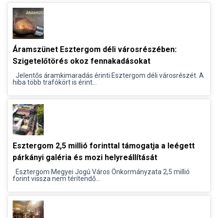
Áramszünet Esztergom déli városrészében:
Szigetelőtörés okoz fennakadásokat
Jelentős áramkimaradás érinti Esztergom déli városrészét. A
hiba több trafókört is érint...
Esztergom 2,5 millió forinttal támogatja a leégett
párkányi galéria és mozi helyreállítását
Esztergom Megyei Jogú Város Önkormányzata 2,5 millió
forint vissza nem térítendő...