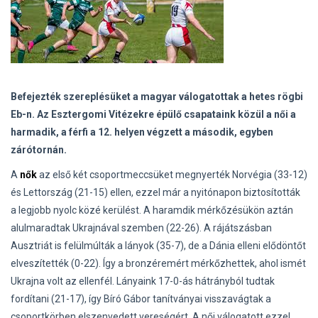
Befejezték szereplésüket a magyar válogatottak a hetes rögbi
Eb-n. Az Esztergomi Vitézekre épülő csapataink közül a női a
harmadik, a férfi a 12. helyen végzett a második, egyben
zárótornán.
A
nők
az első két csoportmeccsüket megnyerték Norvégia (33-12)
és Lettország (21-15) ellen, ezzel már a nyitónapon biztosították
a legjobb nyolc közé kerülést. A haramdik mérkőzésükön aztán
alulmaradtak Ukrajnával szemben (22-26). A rájátszásban
Ausztriát is felülmúlták a lányok (35-7), de a Dánia elleni elődöntőt
elveszítették (0-22). Így a bronzéremért mérkőzhettek, ahol ismét
Ukrajna volt az ellenfél. Lányaink 17-0-ás hátrányból tudtak
fordítani (21-17), így Bíró Gábor tanítványai visszavágtak a
csoportkörben elszenvedett vereségért. A női válogatott ezzel