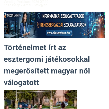
Vendég: Yerblues 2026.07.20.
Közösségek Arcai - Szőgyén
Történelmet írt az
esztergomi játékosokkal
megerősített magyar női
válogatott