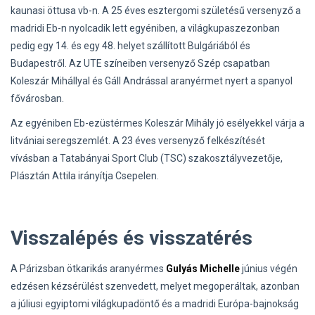
kaunasi öttusa vb-n. A 25 éves esztergomi születésű versenyző a
madridi Eb-n nyolcadik lett egyéniben, a világkupaszezonban
pedig egy 14. és egy 48. helyet szállított Bulgáriából és
Budapestről. Az UTE színeiben versenyző Szép csapatban
Koleszár Mihállyal és Gáll Andrással aranyérmet nyert a spanyol
fővárosban.
Az egyéniben Eb-ezüstérmes Koleszár Mihály jó esélyekkel várja a
litvániai seregszemlét. A 23 éves versenyző felkészítését
vívásban a Tatabányai Sport Club (TSC) szakosztályvezetője,
Plásztán Attila irányítja Csepelen.
Visszalépés és visszatérés
A Párizsban ötkarikás aranyérmes
Gulyás Michelle
június végén
edzésen kézsérülést szenvedett, melyet megoperáltak, azonban
a júliusi egyiptomi világkupadöntő és a madridi Európa-bajnokság