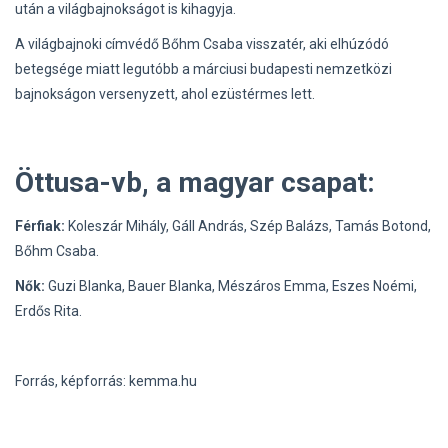
után a világbajnokságot is kihagyja.
A világbajnoki címvédő Bőhm Csaba visszatér, aki elhúzódó
betegsége miatt legutóbb a márciusi budapesti nemzetközi
bajnokságon versenyzett, ahol ezüstérmes lett.
Öttusa-vb, a magyar csapat:
Férfiak:
Koleszár Mihály, Gáll András, Szép Balázs, Tamás Botond,
Bőhm Csaba.
Nők:
Guzi Blanka, Bauer Blanka, Mészáros Emma, Eszes Noémi,
Erdős Rita.
Forrás, képforrás: kemma.hu