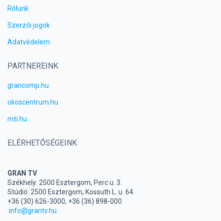
Rólunk
Szerzői jogok
Adatvédelem
PARTNEREINK
grancomp.hu
okoscentrum.hu
mti.hu
ELÉRHETŐSÉGEINK
GRAN TV
Székhely: 2500 Esztergom, Perc u. 3.
Stúdió: 2500 Esztergom, Kossuth L. u. 64.
+36 (30) 626-3000, +36 (36) 898-000
info@grantv.hu