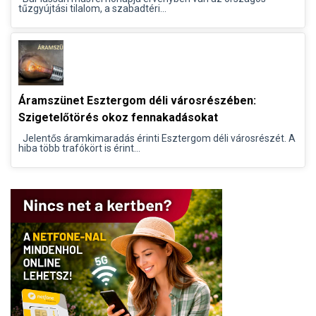
tűzgyújtási tilalom, a szabadtéri...
Áramszünet Esztergom déli városrészében:
Szigetelőtörés okoz fennakadásokat
Jelentős áramkimaradás érinti Esztergom déli városrészét. A
hiba több trafókört is érint...