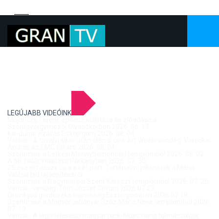
LEGÚJABB VIDEÓINK
Mujdricza Ferenc építész kiállítása és előadása a
Szentgyörgymezői Olvasókörben 2026. 06. 13.
Kis-dunai vízállás Esztergom 2026. 08. 04.
Verbal - A tavalyi siker után idén is újra Art Week! vendég: Vereckei
András az EMC titkára 2026. 08. 04.
Szentmise a Letkési Mennybemenetel templomból 2026. 08. 02.
A 68. hídőr kiállítása Párkányban 2026. 07. 30.
25 éve ért össze újra a két part: Történelmi pillanatok a Mária
Valéria híd újjáépítéséről
Szentmise a Nagymarosi Szent Kereszt templomból 2026. 07. 26.
Verbal - vendég: Tóth József Citrom 2026.07.27.
Országos gördeszka bajnokság Esztergomban 2026.07.18.
Szentmise a Mogyorósbányai Szűz Mária Neve templomból 2026.
07. 19.
Verbal - A leghitelesebb magyar rock-blues hang tolmácsolója,