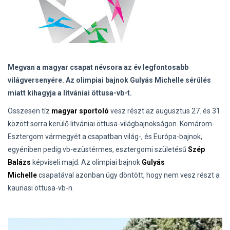
Megvan a magyar csapat névsora az év legfontosabb
világversenyére. Az olimpiai bajnok Gulyás Michelle sérülés
miatt kihagyja a litvániai öttusa-vb-t.
Összesen tíz
magyar sportoló
vesz részt az augusztus 27. és 31.
között sorra kerülő litvániai öttusa-világbajnokságon. Komárom-
Esztergom vármegyét a csapatban világ-, és Európa-bajnok,
egyéniben pedig vb-ezüstérmes, esztergomi születésű
Szép
Balázs
képviseli majd. Az olimpiai bajnok
Gulyás
Michelle
csapatával azonban úgy döntött, hogy nem vesz részt a
kaunasi öttusa-vb-n.