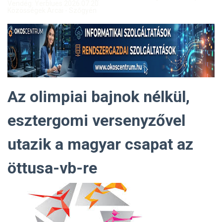
Vendég: Yerblues 2026.07.20.
Közösségek Arcai - Szőgyén
Az olimpiai bajnok nélkül,
esztergomi versenyzővel
utazik a magyar csapat az
öttusa-vb-re