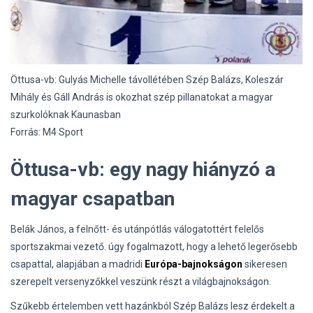
Öttusa-vb: Gulyás Michelle távollétében Szép Balázs, Koleszár
Mihály és Gáll András is okozhat szép pillanatokat a magyar
szurkolóknak Kaunasban
Forrás: M4 Sport
Öttusa-vb: egy nagy hiányzó a
magyar csapatban
Belák János, a felnőtt- és utánpótlás válogatottért felelős
sportszakmai vezető. úgy fogalmazott, hogy a lehető legerősebb
csapattal, alapjában a madridi
Európa-bajnokságon
sikeresen
szerepelt versenyzőkkel veszünk részt a világbajnokságon.
Szűkebb értelemben vett hazánkból Szép Balázs lesz érdekelt a