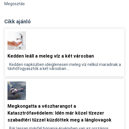
Megosztás
Cikk ajánló
Kedden leáll a meleg víz a két városban
Kedden napközben ideiglenesen meleg víz nélkül maradnak a
távhőfogyasztók a két városban....
Megkongatta a vészharangot a
Katasztrófavédelem: Idén már közel tízezer
szabadtéri tűzzel küzdöttek meg a lánglovagok
Bár lassan másfél hónapja érvényben van az országos