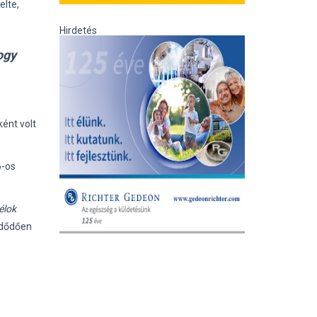
elte,
Hirdetés
ogy
ént volt
6-os
élok
zdődően