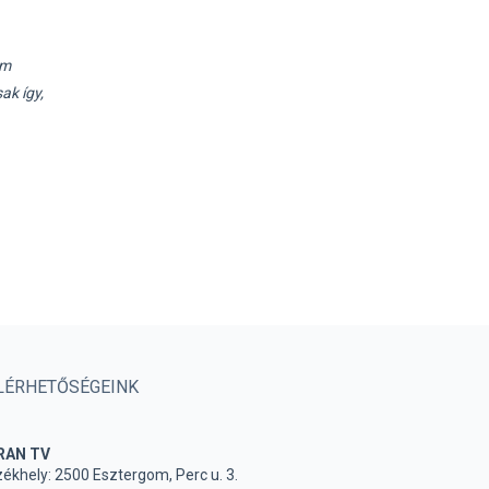
em
ak így,
LÉRHETŐSÉGEINK
RAN TV
ékhely: 2500 Esztergom, Perc u. 3.