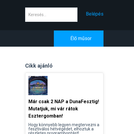
Keresés
Belépés
Élő műsor
Cikk ajánló
Már csak 2 NAP a DunaFesztig!
Mutatjuk, mi vár rátok
Esztergomban!
Hogy könnyebb legyen megtervezni a
fesztiválos hétvégédet, elhoztuk a
részletes programbontást!...