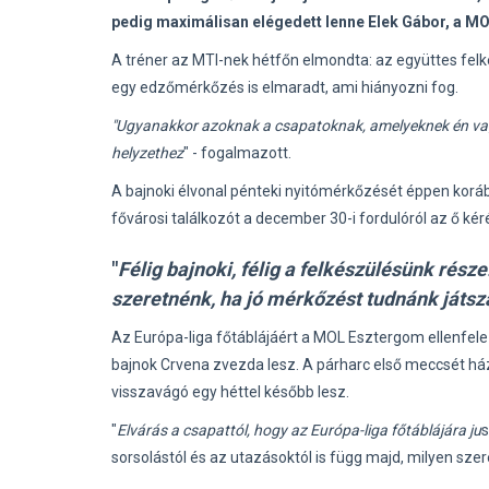
pedig maximálisan elégedett lenne Elek Gábor, a M
A tréner az MTI-nek hétfőn elmondta: az együttes felk
egy edzőmérkőzés is elmaradt, ami hiányozni fog.
"Ugyanakkor azoknak a csapatoknak, amelyeknek én vag
helyzethez
" - fogalmazott.
A bajnoki élvonal pénteki nyitómérkőzését éppen koráb
fővárosi találkozót a december 30-i fordulóról az ő kér
"
Félig bajnoki, félig a felkészülésünk rész
szeretnénk, ha jó mérkőzést tudnánk játsza
Az Európa-liga főtáblájáért a MOL Esztergom ellenfel
bajnok Crvena zvezda lesz. A párharc első meccsét há
visszavágó egy héttel később lesz.
"
Elvárás a csapattól, hogy az Európa-liga főtáblájára ju
s
sorsolástól és az utazásoktól is függ majd, milyen szer