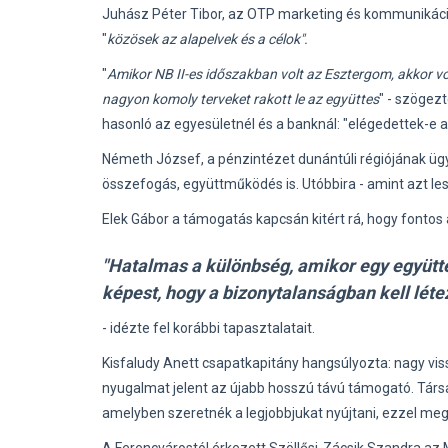
Juhász Péter Tibor, az OTP marketing és kommunikáció
"
közösek az alapelvek és a célok".
"
Amikor NB II-es időszakban volt az Esztergom, akkor v
nagyon komoly terveket rakott le az együttes
" - szögezt
hasonló az egyesületnél és a banknál: "elégedettek-e a
Németh József, a pénzintézet dunántúli régiójának üg
összefogás, együttműködés is. Utóbbira - amint azt le
Elek Gábor a támogatás kapcsán kitért rá, hogy fontos a
"Hatalmas a különbség, amikor egy együttes
képest, hogy a bizonytalanságban kell léte
- idézte fel korábbi tapasztalatait.
Kisfaludy Anett csapatkapitány hangsúlyozta: nagy vis
nyugalmat jelent az újabb hosszú távú támogató. Társ
amelyben szeretnék a legjobbjukat nyújtani, ezzel me