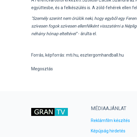
A Ferencvárostól érkezett Szöllősi-Zácsik Szandra az MT
együttesbe, és a felkészülés is. A zöld-fehérek ellen f
"Személy szerint nem örülök neki, hogy egyből egy Fere
szívesen fogok szívesen ellenfélként visszatérni a Népli
néhány hónap elteltével"
- árulta el.
Forrás, képforrás: mti.hu, esztergomhandball.hu
Megosztás
MÉDIAAJÁNLAT
Reklámfilm készítés
Képújság hirdetés