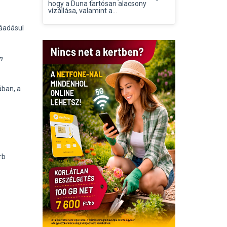
hogy a Duna tartósan alacsony
vízállása, valamint a...
ráadásul
n
ában, a
rb