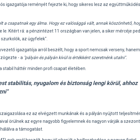
s igazgatója reményét fejezte ki, hogy sikeres lesz az együttműködés
olt a csapatnak egy álma. Hogy ez valósággá vált, annak köszönhető, ho
e le. Kitért rá: a pénzintézet 11 országban van jelen, a siker mércéje ped
 szurkolók, az ügyfelek".
yvezető igazgatója arról beszélt, hogy a sport nemcsak verseny, hanem
szögezte - a
"pályán és pályán kívül is értékként szeretnénk utalni".
 stabil háttér minden profi csapat életében.
t stabilitás, nyugalom és biztonság lengi körül, ahhoz
zni"
szaigazolása ez az elvégzett munkának és a pályán nyújtott teljesítmé
aival örülnek az egyre nagyobb figyelemnek és nagyon várják a szezont
ghálálva a támogatást.