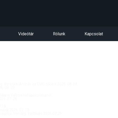
Videótár
Rólunk
Kapcsolat
dég: Vereckei András az EMC titkára 2026. 08. 04.
. 08. 02.
 Mária Valéria híd újjáépítéséről
26. 07. 26.
.18.
ból 2026. 07. 19.
csolója, Vendég: Yerblues 2026.07.20.