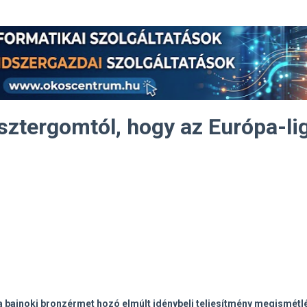
Esztergomtól, hogy az Európa-li
i, a bajnoki bronzérmet hozó elmúlt idénybeli teljesítmény megismétl