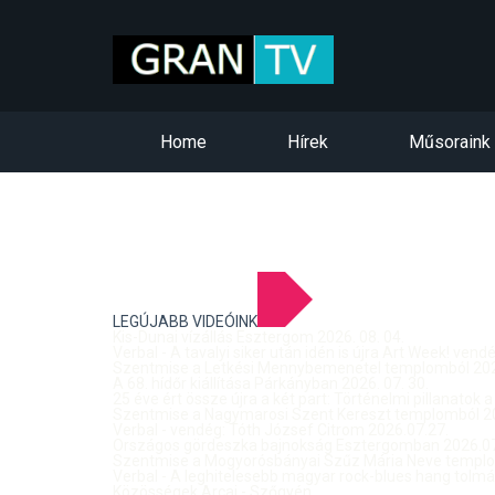
Home
Hírek
Műsoraink
LEGÚJABB VIDEÓINK
Kis-Dunai vízállás Esztergom 2026. 08. 04.
Verbal - A tavalyi siker után idén is újra Art Week! ven
Szentmise a Letkési Mennybemenetel templomból 2026
A 68. hídőr kiállítása Párkányban 2026. 07. 30.
25 éve ért össze újra a két part: Történelmi pillanatok a
Szentmise a Nagymarosi Szent Kereszt templomból 20
Verbal - vendég: Tóth József Citrom 2026.07.27.
Országos gördeszka bajnokság Esztergomban 2026.07
Szentmise a Mogyorósbányai Szűz Mária Neve templom
Verbal - A leghitelesebb magyar rock-blues hang tolmá
Közösségek Arcai - Szőgyén