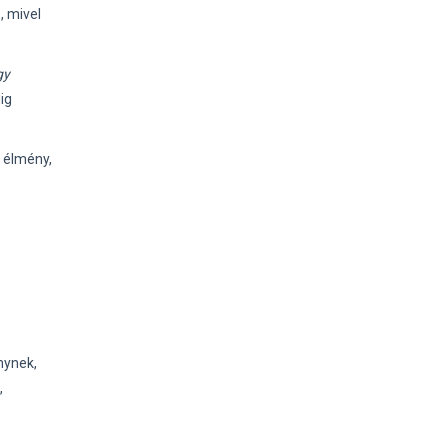
, mivel
gy
ig
 élmény,
nynek,
,