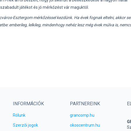
I-nek arról beszélt, hogy jól sikerült a beilleszkedése a nagyon fiatal
elszabadult játékot és jó mérkőzést vár maguktól.
ncváros-Esztergom mérkőzéssel kezdünk. Ha évek fognak eltelni, akkor s
getbe: emberileg, lelkileg, mindenhogy nehéz lesz még évek múlva is, nemcs
INFORMÁCIÓK
PARTNEREINK
E
Rólunk
grancomp.hu
G
Szerzői jogok
okoscentrum.hu
Sz