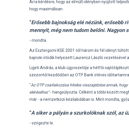
Arra kérdésre, hogy az elmúlt idényben nyújtott teljes
hogy maximálisan.
"
Erősebb bajnokság elé nézünk, erősebb riv
mennyit, még nem tudom belőni. Nagyon s
- mondta.
Az Esztergomi KSE 2001-től három és fél idényt töltöt
bajnoki ötödik helyezett Laurencz László vezetésével a r
Ligeti András, a klub ügyvezetője a hétfői sajtótájéko
szezontól kezdődően az OTP Bank ötéves időtartamra
"
Az OTP csatlakozása hiteles visszajelzése annak, hogy 
eléréséhez"
- hangsúlyozta. Célként a többi között meg
már - a nemzetközi kézilabdában is. Mint mondta, győ
"
A siker a pályán a szurkolóknak szól, az üz
- szögezte le.