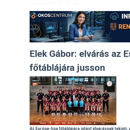
Közösségek Arcai - Muzsla
Elek Gábor: elvárás az 
főtáblájára jusson
Az Európa-liga főtáblájára jutást elvárásnak tekint