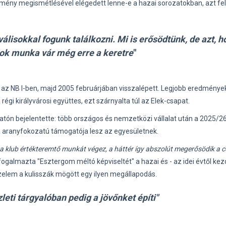
ítmény megismétlésével elégedett lenne-e a hazai sorozatokban, azt fel
álisokkal fogunk találkozni. Mi is erősödtünk, de azt, h
ok munka vár még erre a keretre
"
t az NB I-ben, majd 2005 februárjában visszalépett. Legjobb eredmények
égi királyvárosi együttes, ezt szárnyalta túl az Elek-csapat.
ztatón bejelentette: több országos és nemzetközi vállalat után a 2025/2
 aranyfokozatú támogatója lesz az egyesületnek.
a klub értékteremtő munkát végez, a háttér így abszolút megerősödik a c
fogalmazta "Esztergom méltó képviseltét" a hazai és - az idei évtől ke
zelem a kulisszák mögött egy ilyen megállapodás.
leti tárgyalóban pedig a jövőnket építi"