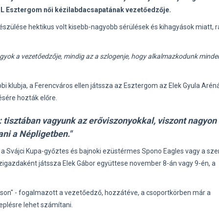
OL Esztergom női kézilabdacsapatának vezetőedzője.
észülése hektikus volt kisebb-nagyobb sérülések és kihagyások miatt, 
yok a vezetőedzője, mindig az a szlogenje, hogy alkalmazkodunk minde
bi klubja, a Ferencváros ellen játssza az Esztergom az Elek Gyula Arén
ésére hozták előre.
e: tisztában vagyunk az erőviszonyokkal, viszont nagyon
ni a Népligetben."
e a Svájci Kupa-győztes és bajnoki ezüstérmes Spono Eagles vagy a sze
zigazdaként játssza Elek Gábor együttese november 8-án vagy 9-én, a
son" - fogalmazott a vezetőedző, hozzátéve, a csoportkörben már a
eplésre lehet számítani.