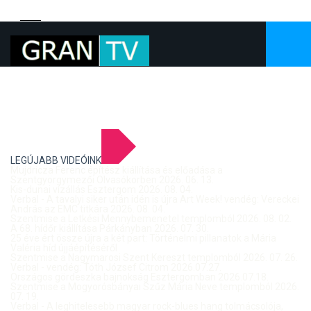
LEGÚJABB VIDEÓINK
Mujdricza Ferenc építész kiállítása és előadása a
Szentgyörgymezői Olvasókörben 2026. 06. 13.
Kis-dunai vízállás Esztergom 2026. 08. 04.
Verbal - A tavalyi siker után idén is újra Art Week! vendég: Vereckei
András az EMC titkára 2026. 08. 04.
Szentmise a Letkési Mennybemenetel templomból 2026. 08. 02.
A 68. hídőr kiállítása Párkányban 2026. 07. 30.
25 éve ért össze újra a két part: Történelmi pillanatok a Mária
Valéria híd újjáépítéséről
Szentmise a Nagymarosi Szent Kereszt templomból 2026. 07. 26.
Verbal - vendég: Tóth József Citrom 2026.07.27.
Országos gördeszka bajnokság Esztergomban 2026.07.18.
Szentmise a Mogyorósbányai Szűz Mária Neve templomból 2026.
07. 19.
Verbal - A leghitelesebb magyar rock-blues hang tolmácsolója,