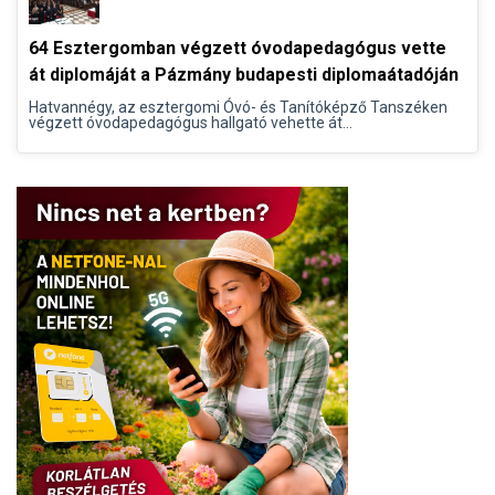
64 Esztergomban végzett óvodapedagógus vette
át diplomáját a Pázmány budapesti diplomaátadóján
Hatvannégy, az esztergomi Óvó- és Tanítóképző Tanszéken
végzett óvodapedagógus hallgató vehette át...