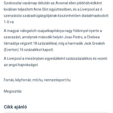
Szoboszlai vasárnap délután az Arsenal ellen jobbhátvédként
kiválóan teljesített Arne Slot együttesében, és a Liverpool az ő
szenzációs szabadrúgásgóljának köszönhetően diadalmaskodott
1-0-ra.
A magyar válogatott csapatkapitánya nagy fölénnyel nyerte a
szavazást, amelynek második helyén Joao Pedro, a Chelsea
támadója végzett 18 százalékkal, míg a harmadik Jack Grealish
(Everton) 16 százalékot kapott.
A Liverpool a mezőnyben egyedüliként százszázalékos és vezeti
az angol bajnokságot.
Forrás, kêpforrás: mti.hu, nemzetisport.hu
Megosztás
Cikk ajánló