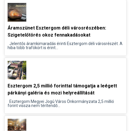
Áramszünet Esztergom déli városrészében:
Szigetelőtörés okoz fennakadásokat
Jelentős áramkimaradás érinti Esztergom déli városrészét. A
hiba több trafókört is érint...
Esztergom 2,5 millió forinttal támogatja a leégett
párkányi galéria és mozi helyreállítását
Esztergom Megyei Jogú Város Önkormányzata 2,5 millió
forint vissza nem térítendő...