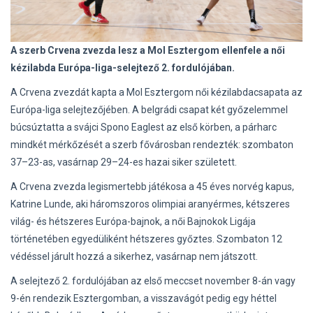
A szerb Crvena zvezda lesz a Mol Esztergom ellenfele a női
kézilabda Európa-liga-selejtező 2. fordulójában.
A Crvena zvezdát kapta a Mol Esztergom női kézilabdacsapata az
Európa-liga selejtezőjében. A belgrádi csapat két győzelemmel
búcsúztatta a svájci Spono Eaglest az első körben, a párharc
mindkét mérkőzését a szerb fővárosban rendezték: szombaton
37–23-as, vasárnap 29–24-es hazai siker született.
A Crvena zvezda legismertebb játékosa a 45 éves norvég kapus,
Katrine Lunde, aki háromszoros olimpiai aranyérmes, kétszeres
világ- és hétszeres Európa-bajnok, a női Bajnokok Ligája
történetében egyedüliként hétszeres győztes. Szombaton 12
védéssel járult hozzá a sikerhez, vasárnap nem játszott.
A selejtező 2. fordulójában az első meccset november 8-án vagy
9-én rendezik Esztergomban, a visszavágót pedig egy héttel