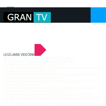
LEGÚJABB VIDEÓINK
Mujdricza Ferenc építész kiállítása és előadása a
Szentgyörgymezői Olvasókörben 2026. 06. 13.
Kis-dunai vízállás Esztergom 2026. 08. 04.
Verbal - A tavalyi siker után idén is újra Art Week! vendég: Vereckei
András az EMC titkára 2026. 08. 04.
Szentmise a Letkési Mennybemenetel templomból 2026. 08. 02.
A 68. hídőr kiállítása Párkányban 2026. 07. 30.
25 éve ért össze újra a két part: Történelmi pillanatok a Mária
Valéria híd újjáépítéséről
Szentmise a Nagymarosi Szent Kereszt templomból 2026. 07. 26.
Verbal - vendég: Tóth József Citrom 2026.07.27.
Országos gördeszka bajnokság Esztergomban 2026.07.18.
Szentmise a Mogyorósbányai Szűz Mária Neve templomból 2026.
07. 19.
Verbal - A leghitelesebb magyar rock-blues hang tolmácsolója,