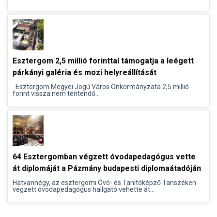
Esztergom 2,5 millió forinttal támogatja a leégett
párkányi galéria és mozi helyreállítását
Esztergom Megyei Jogú Város Önkormányzata 2,5 millió
forint vissza nem térítendő...
64 Esztergomban végzett óvodapedagógus vette
át diplomáját a Pázmány budapesti diplomaátadóján
Hatvannégy, az esztergomi Óvó- és Tanítóképző Tanszéken
végzett óvodapedagógus hallgató vehette át...