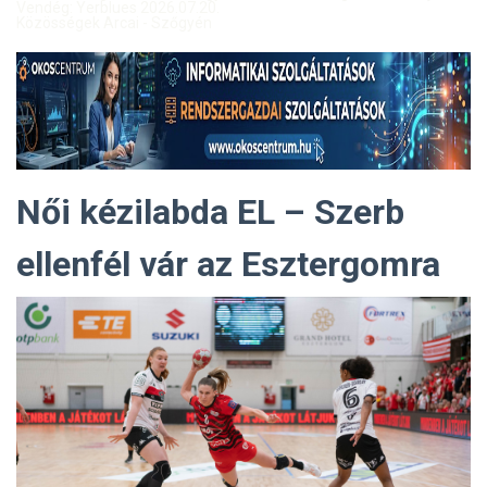
Vendég: Yerblues 2026.07.20.
Közösségek Arcai - Szőgyén
Női kézilabda EL – Szerb
ellenfél vár az Esztergomra