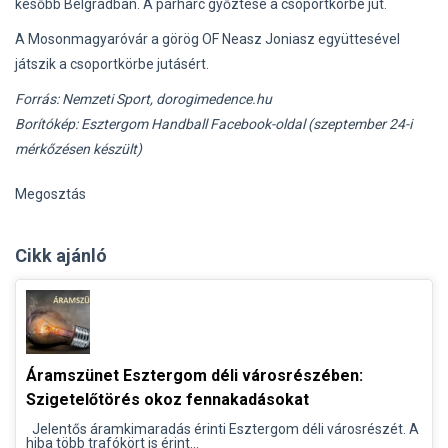
később Belgrádban. A párharc győztese a csoportkörbe jut.
A Mosonmagyaróvár a görög OF Neasz Joniasz együttesével
játszik a csoportkörbe jutásért.
Forrás: Nemzeti Sport, dorogimedence.hu
Borítókép: Esztergom Handball Facebook-oldal (szeptember 24-i
mérkőzésen készült)
Megosztás
Cikk ajánló
Áramszünet Esztergom déli városrészében:
Szigetelőtörés okoz fennakadásokat
Jelentős áramkimaradás érinti Esztergom déli városrészét. A
hiba több trafókört is érint...