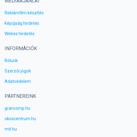
MÉDIAAJÁNLAT
Reklámfilm készítés
Képújság hirdetés
Webes hirdetés
INFORMÁCIÓK
Rólunk
Szerzői jogok
Adatvédelem
PARTNEREINK
grancomp.hu
okoscentrum.hu
mti.hu