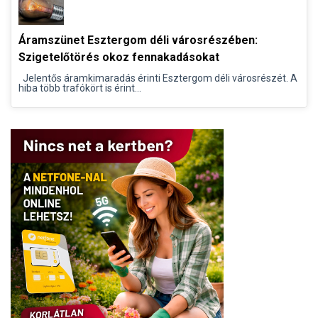
Áramszünet Esztergom déli városrészében:
Szigetelőtörés okoz fennakadásokat
Jelentős áramkimaradás érinti Esztergom déli városrészét. A
hiba több trafókört is érint...