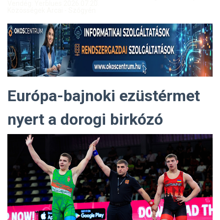
Vendég: Yerblues 2026.07.20.
Közösségek Arcai - Szőgyén
Európa-bajnoki ezüstérmet
nyert a dorogi birkózó