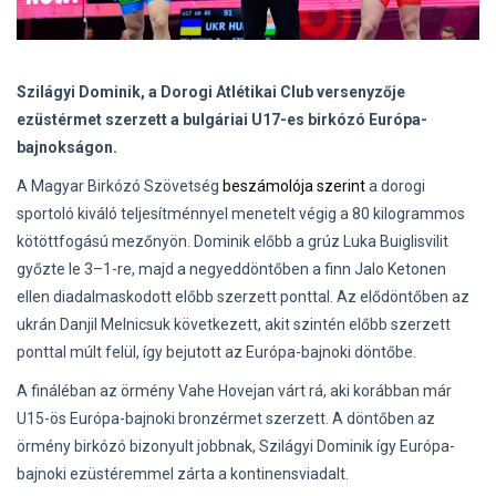
Szilágyi Dominik, a Dorogi Atlétikai Club versenyzője
ezüstérmet szerzett a bulgáriai U17-es birkózó Európa-
bajnokságon.
A Magyar Birkózó Szövetség
beszámolója szerint
a dorogi
sportoló kiváló teljesítménnyel menetelt végig a 80 kilogrammos
kötöttfogású mezőnyön. Dominik előbb a grúz Luka Buiglisvilit
győzte le 3–1-re, majd a negyeddöntőben a finn Jalo Ketonen
ellen diadalmaskodott előbb szerzett ponttal. Az elődöntőben az
ukrán Danjil Melnicsuk következett, akit szintén előbb szerzett
ponttal múlt felül, így bejutott az Európa-bajnoki döntőbe.
A fináléban az örmény Vahe Hovejan várt rá, aki korábban már
U15-ös Európa-bajnoki bronzérmet szerzett. A döntőben az
örmény birkózó bizonyult jobbnak, Szilágyi Dominik így Európa-
bajnoki ezüstéremmel zárta a kontinensviadalt.