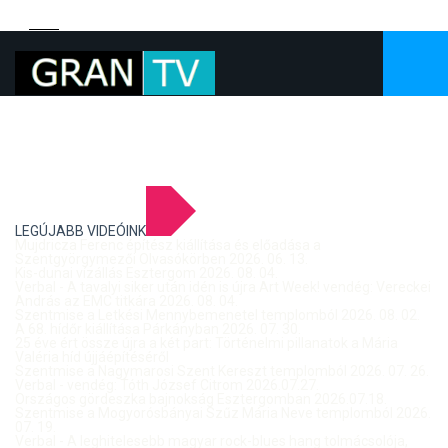
LEGÚJABB VIDEÓINK
Mujdricza Ferenc építész kiállítása és előadása a
Szentgyörgymezői Olvasókörben 2026. 06. 13.
Kis-dunai vízállás Esztergom 2026. 08. 04.
Verbal - A tavalyi siker után idén is újra Art Week! vendég: Vereckei
András az EMC titkára 2026. 08. 04.
Szentmise a Letkési Mennybemenetel templomból 2026. 08. 02.
A 68. hídőr kiállítása Párkányban 2026. 07. 30.
25 éve ért össze újra a két part: Történelmi pillanatok a Mária
Valéria híd újjáépítéséről
Szentmise a Nagymarosi Szent Kereszt templomból 2026. 07. 26.
Verbal - vendég: Tóth József Citrom 2026.07.27.
Országos gördeszka bajnokság Esztergomban 2026.07.18.
Szentmise a Mogyorósbányai Szűz Mária Neve templomból 2026.
07. 19.
Verbal - A leghitelesebb magyar rock-blues hang tolmácsolója,