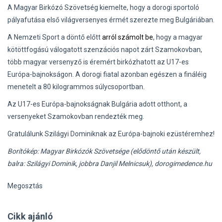
A Magyar Birkózó Szövetség kiemelte, hogy a dorogi sportoló
pályafutása első világversenyes érmét szerezte meg Bulgáriában.
A Nemzeti Sport a döntő előtt
arról számolt be
, hogy a magyar
kötöttfogású válogatott szenzációs napot zárt Szamokovban,
több magyar versenyző is éremért birkózhatott az U17-es
Európa-bajnokságon. A dorogi fiatal azonban egészen a fináléig
menetelt a 80 kilogrammos súlycsoportban.
Az U17-es Európa-bajnokságnak Bulgária adott otthont, a
versenyeket Szamokovban rendezték meg.
Gratulálunk Szilágyi Dominiknak az Európa-bajnoki ezüstéremhez!
Borítókép: Magyar Birkózók Szövetsége (elődöntő után készült,
balra: Szilágyi Dominik, jobbra Danjil Melnicsuk), dorogimedence.hu
Megosztás
Cikk ajánló