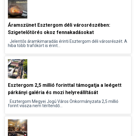
Áramszünet Esztergom déli városrészében:
Szigetelőtörés okoz fennakadásokat
Jelentős áramkimaradás érinti Esztergom déli városrészét. A
hiba több trafókört is érint...
Esztergom 2,5 millió forinttal támogatja a leégett
párkányi galéria és mozi helyreállítását
Esztergom Megyei Jogú Város Önkormányzata 2,5 millió
forint vissza nem térítendő...