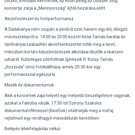
Diszkó, a Rituális Rémtettek, az estét pedig az Usurper Slug
koncertje zárja a „Mennyország” éjféli bezárása előtt.
Akciófestészet és fotóperformansz
A Dadabánya nem csupán a zenéről szól, hanem egy élő, lélegző
művésztelepről is. 14:00 és 20:00 között Kótai Tamás barátai és
tanítványai szabadtéri akciófestészettel töltik meg a teret,
miközben kortárs képzőművészek alkotásai díszítik a skanzen
udvarát. Különleges színfoltnak ígérkezik R. Kocsy Tamás
„Rozzsda” című fotókiállítása, amely 20:30-kor egy
performansszal egészül ki.
Mesék és dokumentumok
Akik a koncertek zaja helyett egy mélyebb beszélgetésre vágynak,
azokat a Falézba várják. 17:30-tól Szirony Szabolcs
dokumentumfilmessel (KineDok) vitathatják meg a műfaj
rejtelmeit egy rendhagyó mesedélután keretében.
Belépés lélekfelajánlás nélkül