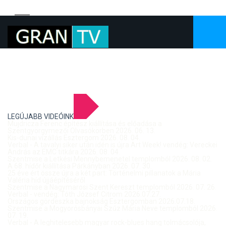
LEGÚJABB VIDEÓINK
Mujdricza Ferenc építész kiállítása és előadása a
Szentgyörgymezői Olvasókörben 2026. 06. 13.
Kis-dunai vízállás Esztergom 2026. 08. 04.
Verbal - A tavalyi siker után idén is újra Art Week! vendég: Vereckei
András az EMC titkára 2026. 08. 04.
Szentmise a Letkési Mennybemenetel templomból 2026. 08. 02.
A 68. hídőr kiállítása Párkányban 2026. 07. 30.
25 éve ért össze újra a két part: Történelmi pillanatok a Mária
Valéria híd újjáépítéséről
Szentmise a Nagymarosi Szent Kereszt templomból 2026. 07. 26.
Verbal - vendég: Tóth József Citrom 2026.07.27.
Országos gördeszka bajnokság Esztergomban 2026.07.18.
Szentmise a Mogyorósbányai Szűz Mária Neve templomból 2026.
07. 19.
Verbal - A leghitelesebb magyar rock-blues hang tolmácsolója,