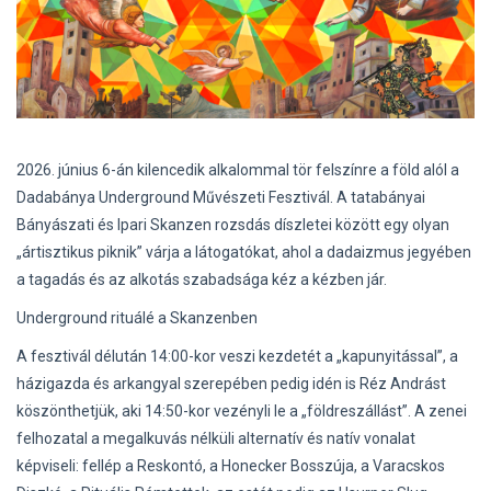
2026. június 6-án kilencedik alkalommal tör felszínre a föld alól a
Dadabánya Underground Művészeti Fesztivál. A tatabányai
Bányászati és Ipari Skanzen rozsdás díszletei között egy olyan
„ártisztikus piknik” várja a látogatókat, ahol a dadaizmus jegyében
a tagadás és az alkotás szabadsága kéz a kézben jár.
Underground rituálé a Skanzenben
A fesztivál délután 14:00-kor veszi kezdetét a „kapunyitással”, a
házigazda és arkangyal szerepében pedig idén is Réz Andrást
köszönthetjük, aki 14:50-kor vezényli le a „földreszállást”. A zenei
felhozatal a megalkuvás nélküli alternatív és natív vonalat
képviseli: fellép a Reskontó, a Honecker Bosszúja, a Varacskos