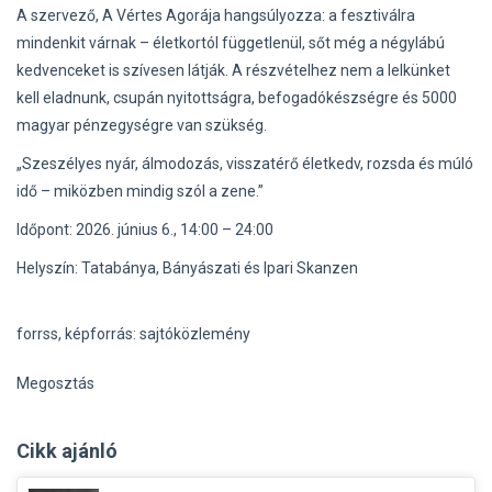
A szervező, A Vértes Agorája hangsúlyozza: a fesztiválra
mindenkit várnak – életkortól függetlenül, sőt még a négylábú
kedvenceket is szívesen látják. A részvételhez nem a lelkünket
kell eladnunk, csupán nyitottságra, befogadókészségre és 5000
magyar pénzegységre van szükség.
„Szeszélyes nyár, álmodozás, visszatérő életkedv, rozsda és múló
idő – miközben mindig szól a zene.”
Időpont: 2026. június 6., 14:00 – 24:00
Helyszín: Tatabánya, Bányászati és Ipari Skanzen
forrss, képforrás: sajtóközlemény
Megosztás
Cikk ajánló