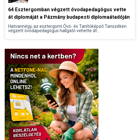
64 Esztergomban végzett óvodapedagógus vette
át diplomáját a Pázmány budapesti diplomaátadóján
Hatvannégy, az esztergomi Óvó- és Tanítóképző Tanszéken
végzett óvodapedagógus hallgató vehette át...