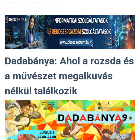
Vendég: Yerblues 2026.07.20.
Közösségek Arcai - Szőgyén
Dadabánya: Ahol a rozsda és
a művészet megalkuvás
nélkül találkozik