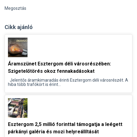
Megosztás
Cikk ajánló
Áramszünet Esztergom déli városrészében:
Szigetelőtörés okoz fennakadásokat
Jelentős áramkimaradás érinti Esztergom déli városrészét. A
hiba több trafókört is érint...
Esztergom 2,5 millió forinttal támogatja a leégett
párkányi galéria és mozi helyreállítását