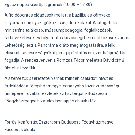
Egész napos kísérőprogramok (10:00 – 17:30)
A fix időpontos előadások mellett a bazilika és környéke
folyamatosan nyüzsgő közösségi térré alakul. A látogatókat
ministráns találkozó, múzeumpedagógiai foglalkozások,
tárlatvezetések és folyamatos közösségi bemutatkozások várják.
Lehetőség lesz a Panoráma kilátó meglátogatására, a lelki
elcsendesedésre vágyókat pedig gyóntatás és szentségimádás
fogadja. A rendezvényen a Romzsa Tódor mellett a Dávid című
filmet is levetítik.
A szervezők szeretettel várnak minden családot, hívőt és
érdeklődőt a főegyházmegye legnagyobb tavaszi közösségi
ünnepére. További részletek az Esztergom-Budapesti
Főegyházmegye hivatalos honlapján olvashatók.
Forrás, képforrás: Esztergom-Budapesti Főegyházmegye
Facebook oldala