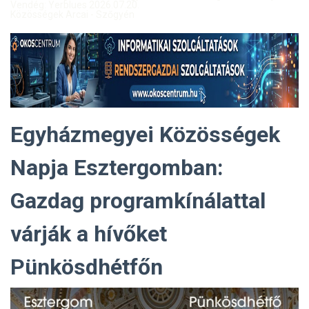
Vendég: Yerblues 2026.07.20.
Közösségek Arcai - Szőgyén
Egyházmegyei Közösségek
Napja Esztergomban:
Gazdag programkínálattal
várják a hívőket
Pünkösdhétfőn