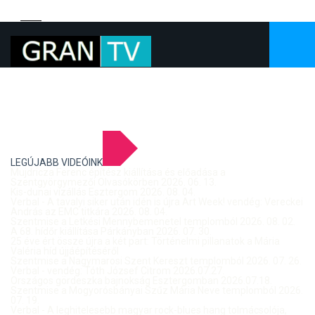
LEGÚJABB VIDEÓINK
Mujdricza Ferenc építész kiállítása és előadása a
Szentgyörgymezői Olvasókörben 2026. 06. 13.
Kis-dunai vízállás Esztergom 2026. 08. 04.
Verbal - A tavalyi siker után idén is újra Art Week! vendég: Vereckei
András az EMC titkára 2026. 08. 04.
Szentmise a Letkési Mennybemenetel templomból 2026. 08. 02.
A 68. hídőr kiállítása Párkányban 2026. 07. 30.
25 éve ért össze újra a két part: Történelmi pillanatok a Mária
Valéria híd újjáépítéséről
Szentmise a Nagymarosi Szent Kereszt templomból 2026. 07. 26.
Verbal - vendég: Tóth József Citrom 2026.07.27.
Országos gördeszka bajnokság Esztergomban 2026.07.18.
Szentmise a Mogyorósbányai Szűz Mária Neve templomból 2026.
07. 19.
Verbal - A leghitelesebb magyar rock-blues hang tolmácsolója,