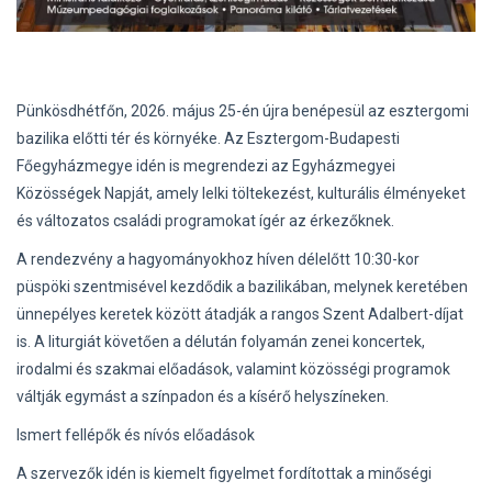
Pünkösdhétfőn, 2026. május 25-én újra benépesül az esztergomi
bazilika előtti tér és környéke. Az Esztergom-Budapesti
Főegyházmegye idén is megrendezi az Egyházmegyei
Közösségek Napját, amely lelki töltekezést, kulturális élményeket
és változatos családi programokat ígér az érkezőknek.
A rendezvény a hagyományokhoz híven délelőtt 10:30-kor
püspöki szentmisével kezdődik a bazilikában, melynek keretében
ünnepélyes keretek között átadják a rangos Szent Adalbert-díjat
is. A liturgiát követően a délután folyamán zenei koncertek,
irodalmi és szakmai előadások, valamint közösségi programok
váltják egymást a színpadon és a kísérő helyszíneken.
Ismert fellépők és nívós előadások
A szervezők idén is kiemelt figyelmet fordítottak a minőségi