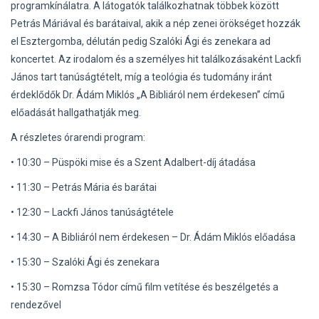
programkínálatra. A látogatók találkozhatnak többek között
Petrás Máriával és barátaival, akik a nép zenei örökséget hozzák
el Esztergomba, délután pedig Szalóki Ági és zenekara ad
koncertet. Az irodalom és a személyes hit találkozásaként Lackfi
János tart tanúságtételt, míg a teológia és tudomány iránt
érdeklődők Dr. Ádám Miklós „A Bibliáról nem érdekesen” című
előadását hallgathatják meg.
A részletes órarendi program:
• 10:30 – Püspöki mise és a Szent Adalbert-díj átadása
• 11:30 – Petrás Mária és barátai
• 12:30 – Lackfi János tanúságtétele
• 14:30 – A Bibliáról nem érdekesen – Dr. Ádám Miklós előadása
• 15:30 – Szalóki Ági és zenekara
• 15:30 – Romzsa Tódor című film vetítése és beszélgetés a
rendezővel