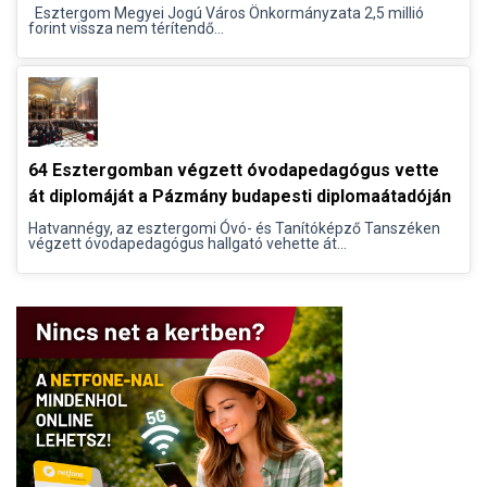
Esztergom Megyei Jogú Város Önkormányzata 2,5 millió
forint vissza nem térítendő...
64 Esztergomban végzett óvodapedagógus vette
át diplomáját a Pázmány budapesti diplomaátadóján
Hatvannégy, az esztergomi Óvó- és Tanítóképző Tanszéken
végzett óvodapedagógus hallgató vehette át...