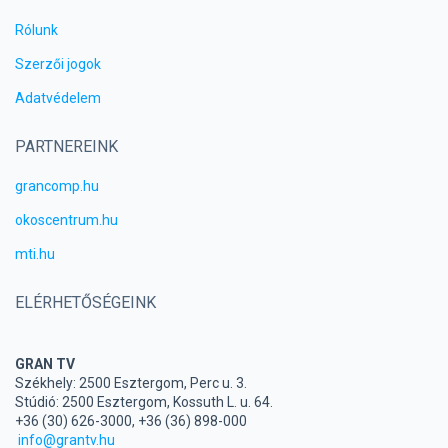
Rólunk
Szerzői jogok
Adatvédelem
PARTNEREINK
grancomp.hu
okoscentrum.hu
mti.hu
ELÉRHETŐSÉGEINK
GRAN TV
Székhely: 2500 Esztergom, Perc u. 3.
Stúdió: 2500 Esztergom, Kossuth L. u. 64.
+36 (30) 626-3000, +36 (36) 898-000
info@grantv.hu