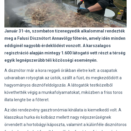
Január 31-én, szombaton tizenegyedik alkalommal rendezték
meg a Falusi Disznótort Annavölgy főterén, amely idén minden
eddiginél nagyobb érdeklődést vonzott. A karszalagos
regisztráció alapján mintegy 1.600 látogató vett részt a térség
egyik legnépszerűbb téli közösségi eseményén.
A disznótor már a kora reggeli órákban életre kelt: a csapatok
udvaraiban rotyogtak az üstök, szállt a füst, és megkezdődött a
hagyományos disznófeldolgozás. A látogatók testközelből
követhették végig a munkafolyamatokat, miközben a friss toros
illata lengte be a főteret.
Az idei rendezvény gasztronómiai kínálata is kiemelkedő volt. A
klasszikus hurka és kolbász mellett nagy népszerűségnek
örvendett a hortobágyi káposzta, valamint a különféle disznótoros