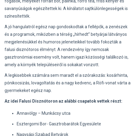
fogások, melyeket forralt bor, pálinka, forró tea, friss kenyér és
savanyúságok egészítettek ki. A kínálatot sajtkülönlegességek is
színesítették.
A jó hangulatról egész nap gondoskodtak a fellépők, a zenészek
és a programok, miközben a térség „hírhedt” betyárjai látványos
megjelenésükkel és humoros jeleneteikkel tovább fokozták a
falusi disznótoros élményt. A rendezvény így nemcsak
gasztronómiai esemény volt, hanem igazi közösségi találkozó is,
amely a környék településeiről is sokakat vonzott.
A legkisebbek számára sem maradt el a szórakozás: kosárhinta,
pónikocsizás, lovagoltatás és a nagy kedvenc, a Röfi-vonat várta a
gyermekeket egész nap.
Az idei Falusi Disznótoron az alábbi csapatok vettek részt:
Annavölgy – Munkácsy utca
Esztergomi Bor- Gasztrobarátok Egyesülete
Nagysápi Szabad Betyárok