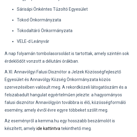
Sárisápi Önkéntes Tűzoltó Egyesület
Tokod Önkormányzata
Tokodaltáró Önkormányzata
VELE-d Leányvár
A nap folyamán tombolasorsolást is tartottak, amely szintén sok
érdeklődőt vonzott a délutáni órákban.
A XI. Annavölgyi Falusi Disznótor a Jelzek Közösségfejlesztő
Egyesület és Annavölgy Község Önkormányzata közös
szervezésében valósult meg. A rekordközeli látogatószám és a
felszabadult hangulat egyértelműen jelezte: a hagyományos
falusi disznótor Annavölgyön továbbra is élő, közösségformáló
esemény, amely évről évre egyre többeket szólít meg.
Az eseményről a kemma.hu egy hosszabb beszámolót is
készített, amely
ide kattintva
tekinthető meg.