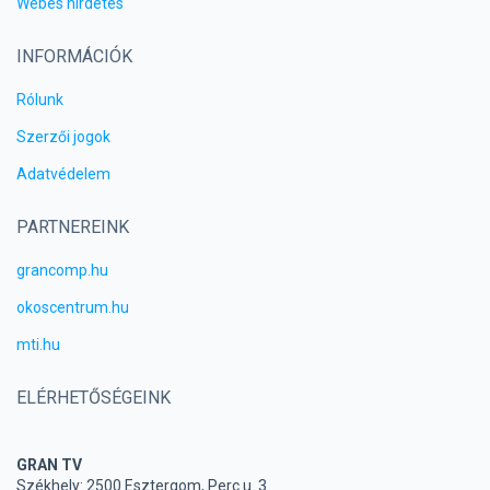
Webes hirdetés
INFORMÁCIÓK
Rólunk
Szerzői jogok
Adatvédelem
PARTNEREINK
grancomp.hu
okoscentrum.hu
mti.hu
ELÉRHETŐSÉGEINK
GRAN TV
Székhely: 2500 Esztergom, Perc u. 3.