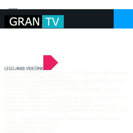
LEGÚJABB VIDEÓINK
Verbal - A tavalyi siker után idén is újra Art Week! vendég: Vereckei
András az EMC titkára 2026. 08. 04.
Szentmise a Letkési Mennybemenetel templomból 2026. 08. 02.
A 68. hídőr kiállítása Párkányban 2026. 07. 30.
25 éve ért össze újra a két part: Történelmi pillanatok a Mária
Valéria híd újjáépítéséről
Szentmise a Nagymarosi Szent Kereszt templomból 2026. 07. 26.
Verbal - vendég: Tóth József Citrom 2026.07.27.
Országos gördeszka bajnokság Esztergomban 2026.07.18.
Szentmise a Mogyorósbányai Szűz Mária Neve templomból 2026.
07. 19.
Verbal - A leghitelesebb magyar rock-blues hang tolmácsolója,
Vendég: Yerblues 2026.07.20.
Közösségek Arcai - Szőgyén
Közösségek Arcai - Muzsla