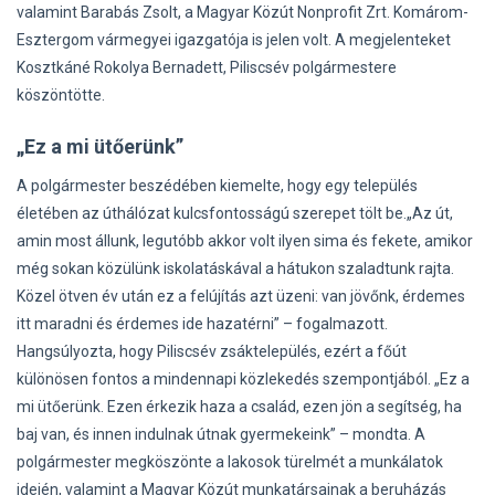
valamint Barabás Zsolt, a Magyar Közút Nonprofit Zrt. Komárom-
Esztergom vármegyei igazgatója is jelen volt. A megjelenteket
Kosztkáné Rokolya Bernadett, Piliscsév polgármestere
köszöntötte.
„Ez a mi ütőerünk”
A polgármester beszédében kiemelte, hogy egy település
életében az úthálózat kulcsfontosságú szerepet tölt be.„Az út,
amin most állunk, legutóbb akkor volt ilyen sima és fekete, amikor
még sokan közülünk iskolatáskával a hátukon szaladtunk rajta.
Közel ötven év után ez a felújítás azt üzeni: van jövőnk, érdemes
itt maradni és érdemes ide hazatérni” – fogalmazott.
Hangsúlyozta, hogy Piliscsév zsáktelepülés, ezért a főút
különösen fontos a mindennapi közlekedés szempontjából. „Ez a
mi ütőerünk. Ezen érkezik haza a család, ezen jön a segítség, ha
baj van, és innen indulnak útnak gyermekeink” – mondta. A
polgármester megköszönte a lakosok türelmét a munkálatok
idején, valamint a Magyar Közút munkatársainak a beruházás