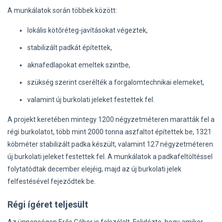
A munkálatok során többek között:
lokális kötőréteg-javításokat végeztek,
stabilizált padkát építettek,
aknafedlapokat emeltek szintbe,
szükség szerint cserélték a forgalomtechnikai elemeket,
valamint új burkolati jeleket festettek fel.
A projekt keretében mintegy 1200 négyzetméteren maratták fel a
régi burkolatot, több mint 2000 tonna aszfaltot építettek be, 1321
köbméter stabilizált padka készült, valamint 127 négyzetméteren
új burkolati jeleket festettek fel. A munkálatok a padkafeltöltéssel
folytatódtak december elejéig, majd az új burkolati jelek
felfestésével fejeződtek be.
Régi ígéret teljesült
Az ünnepségen Erős Gábor is felszólalt. Felidézte, hogy amikor