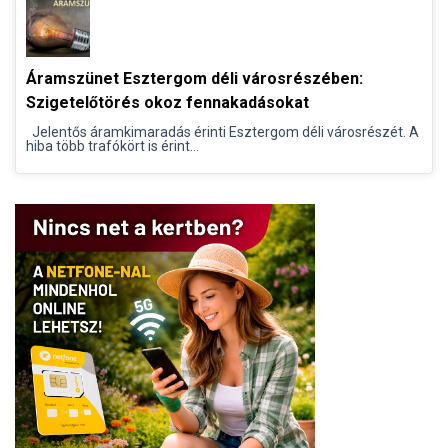
Áramszünet Esztergom déli városrészében:
Szigetelőtörés okoz fennakadásokat
Jelentős áramkimaradás érinti Esztergom déli városrészét. A
hiba több trafókört is érint...