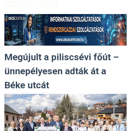
Vendég: Yerblues 2026.07.20.
Közösségek Arcai - Szőgyén
Megújult a piliscsévi főút –
ünnepélyesen adták át a
Béke utcát