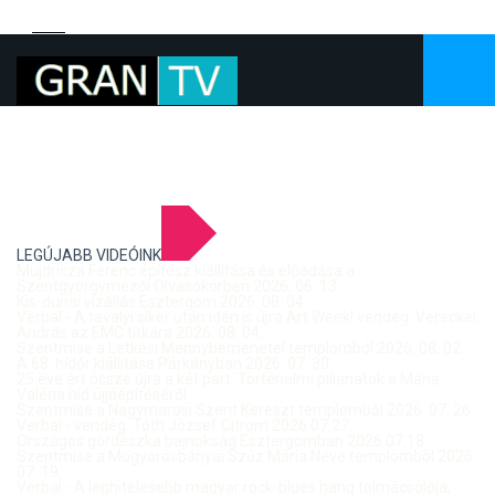
LEGÚJABB VIDEÓINK
Mujdricza Ferenc építész kiállítása és előadása a
Szentgyörgymezői Olvasókörben 2026. 06. 13.
Kis-dunai vízállás Esztergom 2026. 08. 04.
Verbal - A tavalyi siker után idén is újra Art Week! vendég: Vereckei
András az EMC titkára 2026. 08. 04.
Szentmise a Letkési Mennybemenetel templomból 2026. 08. 02.
A 68. hídőr kiállítása Párkányban 2026. 07. 30.
25 éve ért össze újra a két part: Történelmi pillanatok a Mária
Valéria híd újjáépítéséről
Szentmise a Nagymarosi Szent Kereszt templomból 2026. 07. 26.
Verbal - vendég: Tóth József Citrom 2026.07.27.
Országos gördeszka bajnokság Esztergomban 2026.07.18.
Szentmise a Mogyorósbányai Szűz Mária Neve templomból 2026.
07. 19.
Verbal - A leghitelesebb magyar rock-blues hang tolmácsolója,