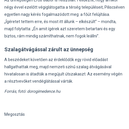
négy évvel ezelőtt végiglátogatta a térség településeit, Piliscséven
egyetlen nagy kérés fogalmazódott meg: a főút felújítása.
„Ígéretet tettem erre, és most itt állunk – elkészült” – mondta,
majd folytatta: „Én amit ígérek azt szeretem betartani és egy
biztos, rám mindig számíthatnak, nem fogok leállni”.
Szalagátvágással zárult az ünnepség
A beszédeket követően az érdeklődők egy rövid előadást
hallgathattak meg, majd nemzeti színű szalag átvágásával
hivatalosan is átadták a megújult útszakaszt. Az esemény végén
a résztvevőket vendéglátással várták.
Forrás, fotó: dorogimedence.hu
Megosztás