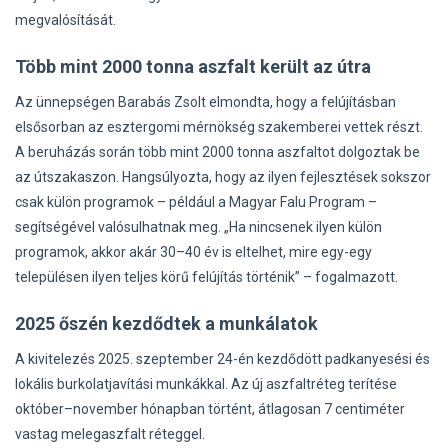
megvalósítását.
Több mint 2000 tonna aszfalt került az útra
Az ünnepségen Barabás Zsolt elmondta, hogy a felújításban
elsősorban az esztergomi mérnökség szakemberei vettek részt.
A beruházás során több mint 2000 tonna aszfaltot dolgoztak be
az útszakaszon. Hangsúlyozta, hogy az ilyen fejlesztések sokszor
csak külön programok – például a Magyar Falu Program –
segítségével valósulhatnak meg. „Ha nincsenek ilyen külön
programok, akkor akár 30–40 év is eltelhet, mire egy-egy
településen ilyen teljes körű felújítás történik” – fogalmazott.
2025 őszén kezdődtek a munkálatok
A kivitelezés 2025. szeptember 24-én kezdődött padkanyesési és
lokális burkolatjavítási munkákkal. Az új aszfaltréteg terítése
október–november hónapban történt, átlagosan 7 centiméter
vastag melegaszfalt réteggel.