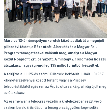
Március 13-án ünnepélyes keretek között adták át a megújult
piliscsévi főutat, a Béke utcát. A beruházás a Magyar Falu
Program támogatásával valósult meg, amelyre a Magyar
Közút Nonprofit Zrt. pályázott. A mintegy 2,1 kilométer hosszú
útszakasz nagyságrendileg 135 millió forintból készült el.
A felújítás a 11125-ös számú Piliscsévi bekötőút 1+840 – 3+967
kilométerszelvényei között történt, vagyis a Piliscsév
településtáblától egészen az Árpád utca sarkáig, a hídig újult meg
az útszakasz.
Az eseményen a település vezetői, a kivitelezésben részt vevő
szakemberek, Erős Gábor, a térség országgyűlési képviselője,