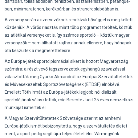
dartsban, tollaslabdában, teniszben, asztaliteniszben, pétanque-
ban, minimaratonon, kerékpárban és strandröplabdában is.
A verseny során a szervezőknek rendkívüli hőséggel is meg kellett
küzdeniük. A vörös riasztás miatt több programot töröltek, köztük
az atlétikai versenyeket is, így számos sportoló – köztük magyar
versenyzők – nem állhatott rajthoz annak ellenére, hogy hónapok
óta készültek a megmérettetésre.
Az Európa-játék sportdiplomáciai sikert is hozott Magyarország
számára: a részt vevő tagszervezetek egyhangú szavazással
választották meg Gyurkó Alexandrát az Európai Szervátültetettek
és Művesekezeltek Sportszövetségének (ETDSF) elnökévé.
Emellett Tóth Irmát az Európa-játékok legjobb női dializált
sportolójának választották, míg Berente Judit 25 éves nemzetközi
munkáját ismerték el.
A Magyar Szervátültetettek Szövetsége szerint az arnhemi
Európa-játék ismét bebizonyította, hogy a szervátültetés életet
ment, a sport pedig segít újra teljes életet élni. Vármegyénk