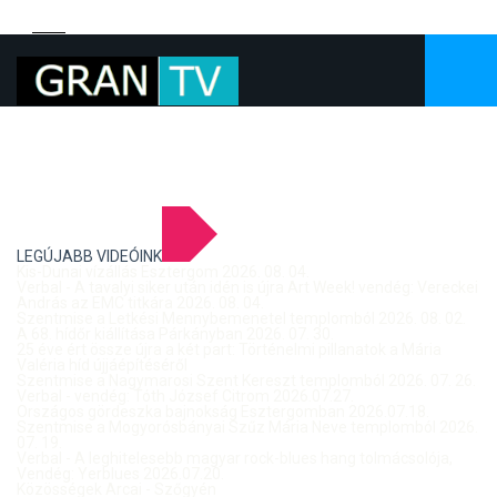
LEGÚJABB VIDEÓINK
Kis-Dunai vízállás Esztergom 2026. 08. 04.
Verbal - A tavalyi siker után idén is újra Art Week! vendég: Vereckei
András az EMC titkára 2026. 08. 04.
Szentmise a Letkési Mennybemenetel templomból 2026. 08. 02.
A 68. hídőr kiállítása Párkányban 2026. 07. 30.
25 éve ért össze újra a két part: Történelmi pillanatok a Mária
Valéria híd újjáépítéséről
Szentmise a Nagymarosi Szent Kereszt templomból 2026. 07. 26.
Verbal - vendég: Tóth József Citrom 2026.07.27.
Országos gördeszka bajnokság Esztergomban 2026.07.18.
Szentmise a Mogyorósbányai Szűz Mária Neve templomból 2026.
07. 19.
Verbal - A leghitelesebb magyar rock-blues hang tolmácsolója,
Vendég: Yerblues 2026.07.20.
Közösségek Arcai - Szőgyén