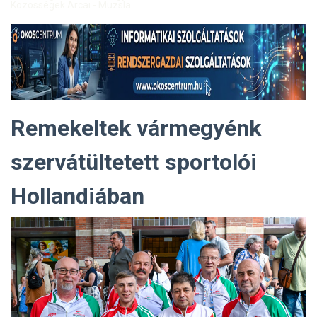
Közösségek Arcai - Muzsla
Remekeltek vármegyénk
szervátültetett sportolói
Hollandiában