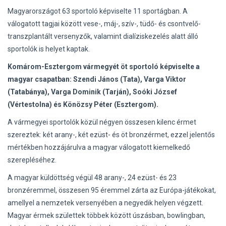
Magyarországot 63 sportoló képviselte 11 sportágban. A
válogatott tagjai között vese-, máj-, szív-, tüdő- és csontvelő-
transzplantált versenyzők, valamint dialíziskezelés alatt álló
sportolók is helyet kaptak.
Komárom-Esztergom vármegyét öt sportoló képviselte a
magyar csapatban: Szendi János (Tata), Varga Viktor
(Tatabánya), Varga Dominik (Tarján), Soóki József
(Vértestolna) és Könözsy Péter (Esztergom).
A vármegyei sportolók közül négyen összesen kilenc érmet
szereztek: két arany-, két ezüst- és öt bronzérmet, ezzel jelentős
mértékben hozzájárulva a magyar válogatott kiemelkedő
szerepléséhez.
A magyar küldöttség végül 48 arany-, 24 ezüst- és 23
bronzéremmel, összesen 95 éremmel zárta az Európa-játékokat,
amellyel a nemzetek versenyében a negyedik helyen végzett.
Magyar érmek születtek többek között úszásban, bowlingban,