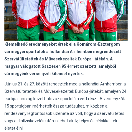
Kiemelkedő eredményeket értek el a Komárom-Esztergom
vármegyei sportolók a hollandiai Arnhemben megrendezett
Szervátültetettek és Művesekezeltek Európa-játékán. A
magyar válogatott összesen 95 érmet szerzett, amelyből
vármegyénk versenyzői kilencet nyertek.
Június 21. és 27. között rendezték meg a hollandiai Arnhemben a
Szervátültetettek és Művesekezeltek Európa-játékát, amelyen 24
európai ország közel hatszáz sportolója vett részt. A versenyzők
15 sportágban mérhették össze tudásukat, miközben a
rendezvény legfontosabb üzenete az volt, hogy a szervátültetés
vagy a dialíziskezelés után is lehet aktív, teljes és célokkal teli
életet élni.