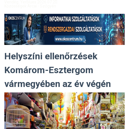
Vendég: Yerblues 2026.07.20.
Közösségek Arcai - Szőgyén
Helyszíni ellenőrzések
Komárom-Esztergom
vármegyében az év végén