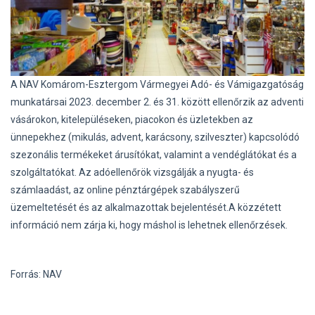
A NAV Komárom-Esztergom Vármegyei Adó- és Vámigazgatóság
munkatársai 2023. december 2. és 31. között ellenőrzik az adventi
vásárokon, kitelepüléseken, piacokon és üzletekben az
ünnepekhez (mikulás, advent, karácsony, szilveszter) kapcsolódó
szezonális termékeket árusítókat, valamint a vendéglátókat és a
szolgáltatókat.
Az adóellenőrök vizsgálják a nyugta- és
számlaadást, az online pénztárgépek szabályszerű
üzemeltetését és az alkalmazottak bejelentését.
A közzétett
információ nem zárja ki, hogy máshol is lehetnek ellenőrzések.
Forrás: NAV