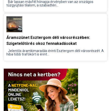
Bár lassan másfél hónapja érvényben van az országos
tűzgyújtási tilalom, a szabadtéri...
Áramszünet Esztergom déli városrészében:
Szigetelőtörés okoz fennakadásokat
Jelentős áramkimaradás érinti Esztergom déli városrészét. A
hiba több trafókört is érint...