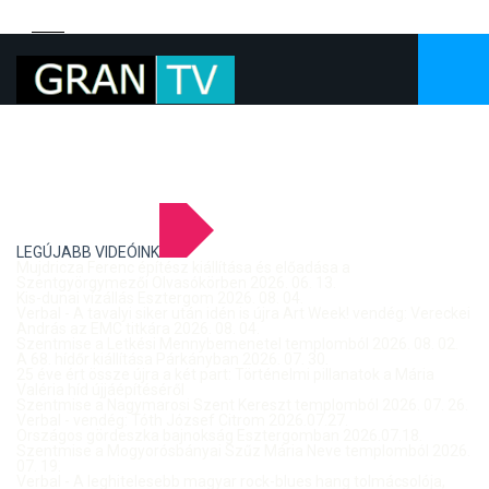
LEGÚJABB VIDEÓINK
Mujdricza Ferenc építész kiállítása és előadása a
Szentgyörgymezői Olvasókörben 2026. 06. 13.
Kis-dunai vízállás Esztergom 2026. 08. 04.
Verbal - A tavalyi siker után idén is újra Art Week! vendég: Vereckei
András az EMC titkára 2026. 08. 04.
Szentmise a Letkési Mennybemenetel templomból 2026. 08. 02.
A 68. hídőr kiállítása Párkányban 2026. 07. 30.
25 éve ért össze újra a két part: Történelmi pillanatok a Mária
Valéria híd újjáépítéséről
Szentmise a Nagymarosi Szent Kereszt templomból 2026. 07. 26.
Verbal - vendég: Tóth József Citrom 2026.07.27.
Országos gördeszka bajnokság Esztergomban 2026.07.18.
Szentmise a Mogyorósbányai Szűz Mária Neve templomból 2026.
07. 19.
Verbal - A leghitelesebb magyar rock-blues hang tolmácsolója,