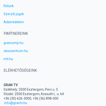
Rólunk
Szerzői jogok
Adatvédelem
PARTNEREINK
grancomp.hu
okoscentrum.hu
mti.hu
ELÉRHETŐSÉGEINK
GRAN TV
Székhely: 2500 Esztergom, Perc u. 3.
Stúdió: 2500 Esztergom, Kossuth L. u. 64.
+36 (30) 626-3000, +36 (36) 898-000
info@grantv.hu