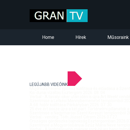
Home
Hírek
Műsoraink
LEGÚJABB VIDEÓINK
Mujdricza Ferenc építész kiállítása és előadása a Sze
Kis-dunai vízállás Esztergom 2026. 08. 04.
Verbal - A tavalyi siker után idén is újra Art Week! ven
Szentmise a Letkési Mennybemenetel templomból 2026
A 68. hídőr kiállítása Párkányban 2026. 07. 30.
25 éve ért össze újra a két part: Történelmi pillanatok a
Szentmise a Nagymarosi Szent Kereszt templomból 20
Verbal - vendég: Tóth József Citrom 2026.07.27.
Országos gördeszka bajnokság Esztergomban 2026.07
Szentmise a Mogyorósbányai Szűz Mária Neve templom
Verbal - A leghitelesebb magyar rock-blues hang tolmá