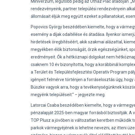
Miniverzum, legutóbb pedig az Ötház Piac átadóján. „Mi
rendezvényeink, partner települési rendezvényein alk
állomásait éljük meg együtt ezeket a pillanatokat, ese
Popovics György beszédében kiemelte, hogy a vármegy
esemény a díjak odaítélése és átadása. Ilyenkor ismer
hirdetések öregbítéséért, akik szakmai alázattal, kie
megyékben élők biztonságát, őrzik egészségünket, spor
eredményeit. Ők a hétköznapi dolgokat nem hétköznap
csaknem 10 év bizonyította, hogy a korábbinál komplex
a Terület és Településfejlesztési Operatív Program pály
igényeit felmérve történjen a forráselosztás úgy, hogy
Büszke vagyok arra, hogy a tevékenységünknek köszönhe
megyénk településeit.” – jegyezte meg.
Latorcai Csaba beszédében kiemelte, hogy a vármegyes
pénzalapját 2025-ben magyar forrásból biztosítják. A 
TOP Plusz a jövőben is változatlan keretben működik 
parkok vármegyéjének is lehetne nevezni, az itteni