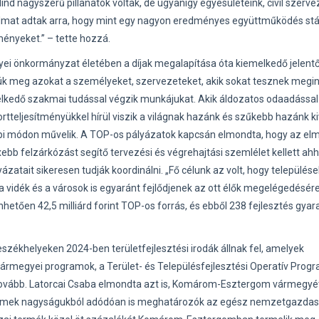
nd nagyszerű pillanatok voltak, de ugyanígy egyesületeink, civil szerve
almat adtak arra, hogy mint egy nagyon eredményes együttműködés stá
ményeket.” – tette hozzá.
ei önkormányzat életében a díjak megalapítása óta kiemelkedő jelent
jük meg azokat a személyeket, szervezeteket, akik sokat tesznek megin
melkedő szakmai tudással végzik munkájukat. Akik áldozatos odaadással
tteljesítményükkel hírül viszik a világnak hazánk és szűkebb hazánk ki
i módon művelik. A TOP-os pályázatok kapcsán elmondta, hogy az elm
ebb felzárkózást segítő tervezési és végrehajtási szemlélet kellett ah
ázatait sikeresen tudják koordinálni. „Fő célunk az volt, hogy települése
 a vidék és a városok is egyaránt fejlődjenek az ott élők megelégedésére
tően 42,5 milliárd forint TOP-os forrás, és ebből 238 fejlesztés gyar
zékhelyeken 2024-ben területfejlesztési irodák állnak fel, amelyek
vármegyei programok, a Terület- és Településfejlesztési Operatív Progr
tovább. Latorcai Csaba elmondta azt is, Komárom-Esztergom vármegyét
 üzemek nagyságukból adódóan is meghatározók az egész nemzetgazda