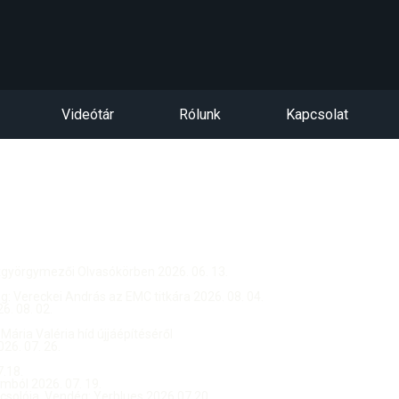
Videótár
Rólunk
Kapcsolat
ntgyörgymezői Olvasókörben 2026. 06. 13.
dég: Vereckei András az EMC titkára 2026. 08. 04.
. 08. 02.
 Mária Valéria híd újjáépítéséről
26. 07. 26.
.18.
ból 2026. 07. 19.
csolója, Vendég: Yerblues 2026.07.20.