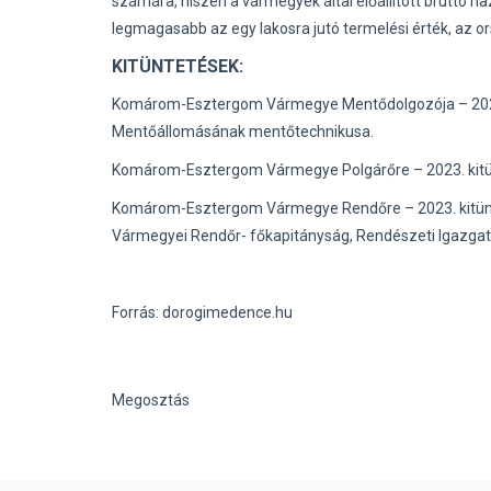
számára, hiszen a vármegyék által előállított bruttó 
legmagasabb az egy lakosra jutó termelési érték, az o
KITÜNTETÉSEK:
Komárom-Esztergom Vármegye Mentődolgozója – 2023. 
Mentőállomásának mentőtechnikusa.
Komárom-Esztergom Vármegye Polgárőre – 2023. kitüntet
Komárom-Esztergom Vármegye Rendőre – 2023. kitünte
Vármegyei Rendőr- főkapitányság, Rendészeti Igazgat
Forrás: dorogimedence.hu
Megosztás