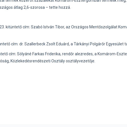
hazai termék közel öt százalékát Komárom-Esztergomban termelik meg, i
rszágos átlag 2,6-szorosa – tette hozzá.
kitüntető cím: Szabó István Tibor, az Országos Mentőszolgálat Ko
ő cím: dr. Szallerbeck Zsolt Eduárd, a Tárkányi Polgárőr Egyesület ta
tő cím: Sólyáné Farkas Friderika, rendőr alezredes, a Komárom-Eszt
óság, Közlekedésrendészeti Osztály osztályvezetője.