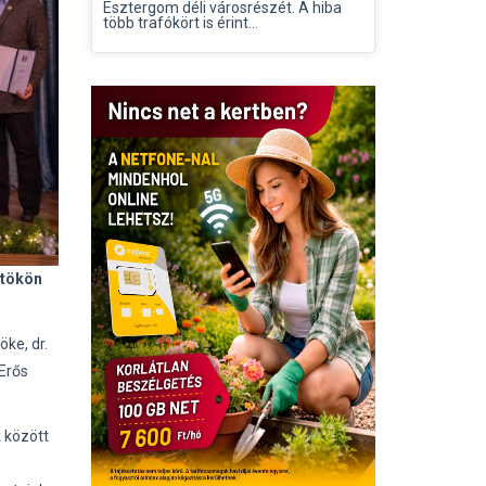
Esztergom déli városrészét. A hiba
több trafókört is érint...
rtökön
ke, dr.
 Erős
 között