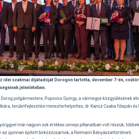
dei szakmai díjátadóját Dorogon tartotta, december 7-én, csütö
ségeinek jelenlétében.
Dorog polgármestere, Popovics György, a vármegye közgyűlésének elnö
kára, területfejlesztési miniszterhelyettes, dr. Kancz Csaba főispán és
örggyel már nagyon sok értékes ünnepi pillanatban volt részük, többek
 de az újonnan épített birkózócsarnok, a Reimann Bányászattörténeti