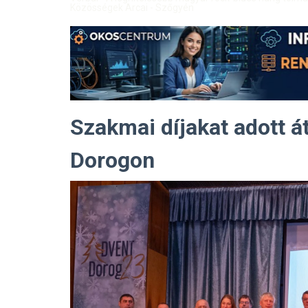
Közösségek Arcai - Szőgyén
Szakmai díjakat adott 
Dorogon