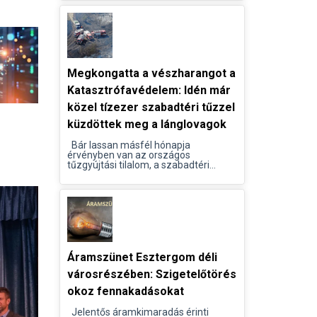
Megkongatta a vészharangot a
Katasztrófavédelem: Idén már
közel tízezer szabadtéri tűzzel
küzdöttek meg a lánglovagok
Bár lassan másfél hónapja
érvényben van az országos
tűzgyújtási tilalom, a szabadtéri...
Áramszünet Esztergom déli
városrészében: Szigetelőtörés
okoz fennakadásokat
Jelentős áramkimaradás érinti