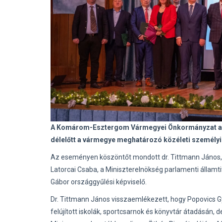
A Komárom-Esztergom Vármegyei Önkormányzat az i
délelőtt a vármegye meghatározó közéleti személyi
Az eseményen köszöntőt mondott dr. Tittmann János, 
Latorcai Csaba, a Miniszterelnökség parlamenti államtit
Gábor országgyűlési képviselő.
Dr. Tittmann János visszaemlékezett, hogy Popovics Gy
felújított iskolák, sportcsarnok és könyvtár átadásán,