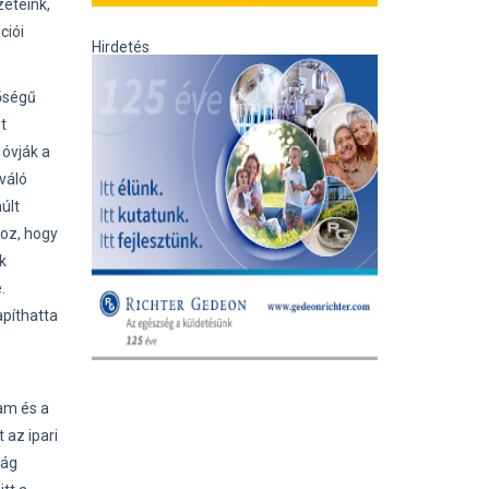
zeteink,
ciói
Hirdetés
őségű
t
 óvják a
váló
últ
hoz, hogy
k
.
apíthatta
am és a
 az ipari
ság