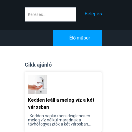
Keresés
Belépés
Élő műsor
Cikk ajánló
Kedden leáll a meleg víz a két
városban
Kedden napközben ideiglenesen
meleg víz nélkül maradnak a
távhőfogyasztók a két városban....