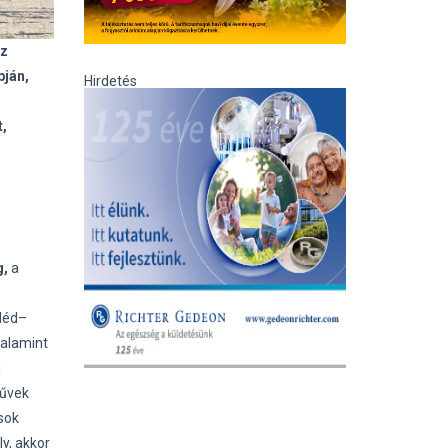
az
pján,
Hirdetés
s
t,
g,
a
léd–
valamint
i
művek
asok
y, akkor