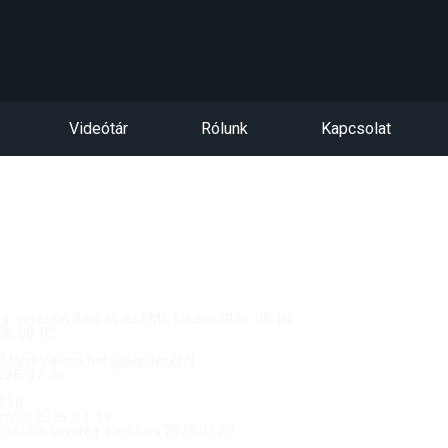
Videótár
Rólunk
Kapcsolat
dég: Vereckei András az EMC titkára 2026. 08. 04.
. 08. 02.
 Mária Valéria híd újjáépítéséről
26. 07. 26.
.18.
ból 2026. 07. 19.
csolója, Vendég: Yerblues 2026.07.20.