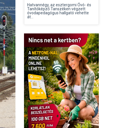
Hatvannégy, az esztergomi Óvó- és
Tanítóképző Tanszéken végzett
óvodapedagógus hallgató vehette
át...