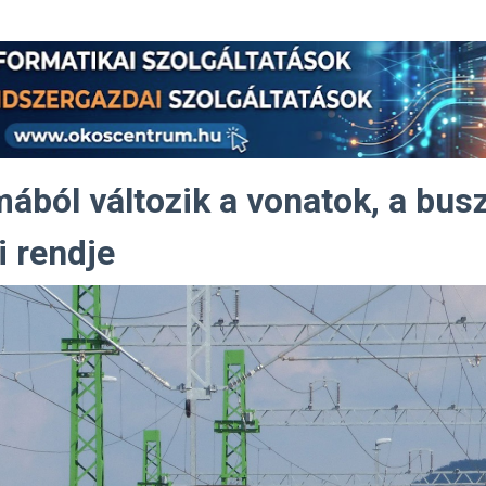
mából változik a vonatok, a bus
i rendje