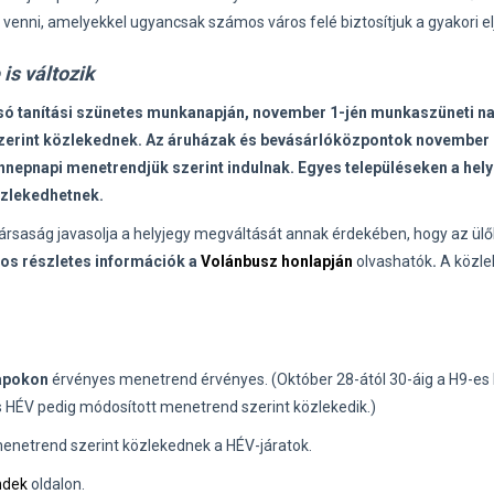
venni, amelyekkel ugyancsak számos város felé biztosítjuk a gyakori el
is változik
olsó tanítási szünetes munkanapján, november 1-jén munkaszüneti n
erint közlekednek. Az áruházak és bevásárlóközpontok november 
 ünnepnapi menetrendjük szerint indulnak. Egyes településeken a hely
közlekedhetnek.
ársaság javasolja a helyjegy megváltását annak érdekében, hogy az ülő
os részletes információk a
Volánbusz honlapján
olvashatók
.
A közle
napokon
érvényes menetrend érvényes. (Október 28-ától 30-áig a H9-es
as HÉV pedig módosított menetrend szerint közlekedik.)
enetrend szerint közlekednek a HÉV-járatok.
ndek
oldalon.