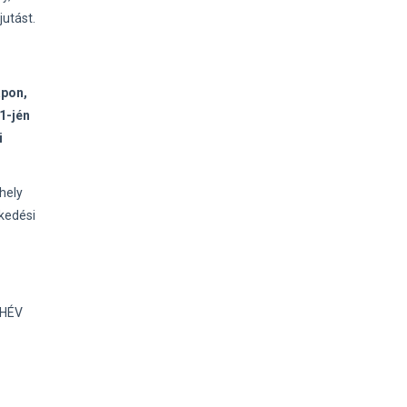
jutást.
apon,
1-jén
i
hely
kedési
 HÉV