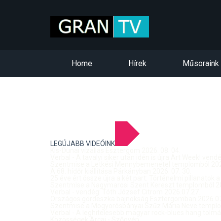
Home
Hírek
Műsoraink
LEGÚJABB VIDEÓINK
Kis-Dunai vízállás Esztergom 2026. 08. 04.
Verbal - A tavalyi siker után idén is újra Art Week! ven
Szentmise a Letkési Mennybemenetel templomból 2026
A 68. hídőr kiállítása Párkányban 2026. 07. 30.
25 éve ért össze újra a két part: Történelmi pillanatok a
Szentmise a Nagymarosi Szent Kereszt templomból 20
Verbal - vendég: Tóth József Citrom 2026.07.27.
Országos gördeszka bajnokság Esztergomban 2026.07
Szentmise a Mogyorósbányai Szűz Mária Neve templom
Verbal - A leghitelesebb magyar rock-blues hang tolmá
Közösségek Arcai - Szőgyén