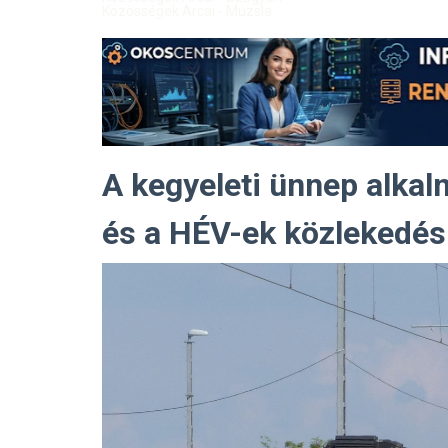
Közösségek Arcai - Muzsla
A kegyeleti ünnep alkal
és a HÉV-ek közlekedés