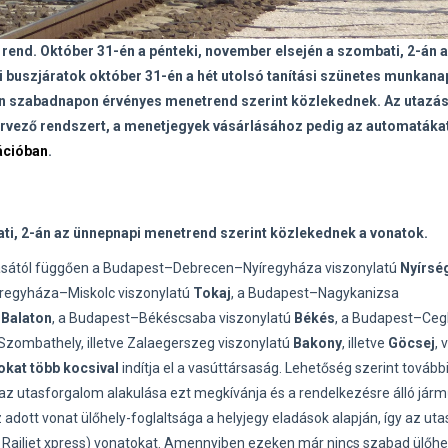
 rend. Október 31-én a pénteki, november elsején a szombati, 2-án 
 buszjáratok október 31-én a hét utolsó tanítási szünetes munkana
n szabadnapon érvényes menetrend szerint közlekednek. Az utazá
ervező rendszert, a menetjegyek vásárlásához pedig az automatáka
ációban
.
ati, 2-án az ünnepnapi menetrend szerint közlekednek a vonatok.
rlásától függően a Budapest–Debrecen–Nyíregyháza viszonylatú
Nyírsé
íregyháza–Miskolc viszonylatú
Tokaj
, a Budapest–Nagykanizsa
ú
Balaton
, a Budapest–Békéscsaba viszonylatú
Békés
, a Budapest–Ceg
ombathely, illetve Zalaegerszeg viszonylatú
Bakony
, illetve
Göcsej
, 
okat több kocsival
indítja el a vasúttársaság. Lehetőség szerint tovább
ha az utasforgalom alakulása ezt megkívánja és a rendelkezésre álló jár
 adott vonat ülőhely-foglaltsága a helyjegy eladások alapján, így az ut
, Railjet xpress) vonatokat. Amennyiben ezeken már nincs szabad ülőhel