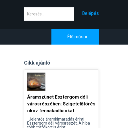
Keresés
Belépés
Élő műsor
Cikk ajánló
Áramszünet Esztergom déli
városrészében: Szigetelőtörés
okoz fennakadásokat
Jelentős áramkimaradás érinti
Esztergom déli városrészét. A hiba
több trafókört is érint...