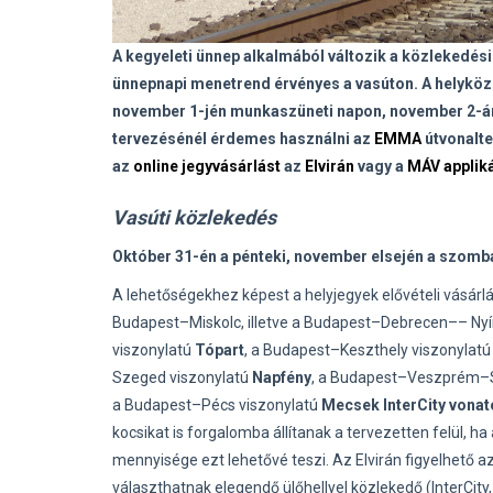
A kegyeleti ünnep alkalmából változik a közlekedési
ünnepnapi menetrend érvényes a vasúton. A helyközi
november 1-jén munkaszüneti napon, november 2-á
tervezésénél érdemes használni az
EMMA
útvonalt
az
online jegyvásárlást
az
Elvirán
vagy a
MÁV applik
Vasúti közlekedés
Október 31-én a pénteki, november elsején a szomb
A lehetőségekhez képest a helyjegyek elővételi vásá
Budapest–Miskolc, illetve a Budapest–Debrecen–– Ny
viszonylatú
Tópart
, a Budapest–Keszthely viszonylat
Szeged viszonylatú
Napfény
, a Budapest–Veszprém–Sz
a Budapest–Pécs viszonylatú
Mecsek InterCity vonat
kocsikat is forgalomba állítanak a tervezetten felül, 
mennyisége ezt lehetővé teszi. Az Elvirán figyelhető az
választhatnak elegendő ülőhellyel közlekedő (InterCity