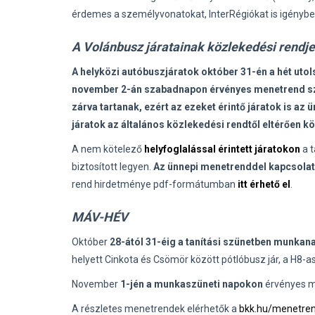
érdemes a személyvonatokat, InterRégiókat is igénybe 
A Volánbusz járatainak közlekedési rendje 
A helyközi autóbuszjáratok október 31-én a hét ut
november 2-án szabadnapon érvényes menetrend sz
zárva tartanak, ezért az ezeket érintő járatok is az
járatok az általános közlekedési rendtől eltérően 
A nem kötelező
helyfoglalással érintett járatokon
a t
biztosított legyen.
Az ünnepi menetrenddel kapcsolat
rend hirdetménye pdf-formátumban
itt érhető el
.
MÁV-HÉV
Október
28-ától 31-éig a tanítási szünetben munka
helyett Cinkota és Csömör között pótlóbusz jár, a H8-
November
1-jén a munkaszüneti napokon
érvényes m
A részletes menetrendek elérhetők a
bkk.hu/menetre